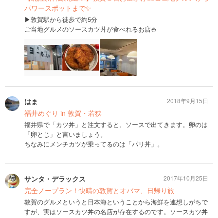
パワースポットまで✨
▶︎敦賀駅から徒歩で約5分
ご当地グルメのソースカツ丼が食べれるお店🍚
はま
2018年9月15日
福井めぐり in 敦賀・若狭
福井県で「カツ丼」と注文すると、ソースで出てきます。卵のは
「卵とじ」と言いましょう。
ちなみにメンチカツが乗ってるのは「パリ丼」。
サンタ・デラックス
2017年10月25日
完全ノープラン！快晴の敦賀とオバマ、日帰り旅
敦賀のグルメというと日本海ということから海鮮を連想しがちで
すが、実はソースカツ丼の名店が存在するのです。ソースカツ丼