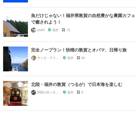
魚だけじゃない！福井県敦賀の自然豊かな農園カフェ
で癒されよう！
yoshi
福井
12
完全ノープラン！快晴の敦賀とオバマ、日帰り旅
サンタ・デラックス
福井
26
北陸・福井の敦賀（つるが）で日本海を楽しむ
関西が好っきゃねん
福井
9