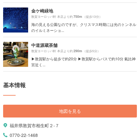
金ケ崎緑地
750m
敦賀ヨーロッパ軒 本店より約
（徒歩13分）
海の見える公園なのですが、クリスマス時期には光のトンネル
のイルミネーショ...
中道源蔵茶舗
290m
敦賀ヨーロッパ軒 本店より約
（徒歩5分）
▶︎敦賀駅から徒歩で約20分 ▶︎敦賀駅からバスで約10分 氣比神
宮近く...
基本情報
地図を見る
福井県敦賀市相生町２-７
0770-22-1468