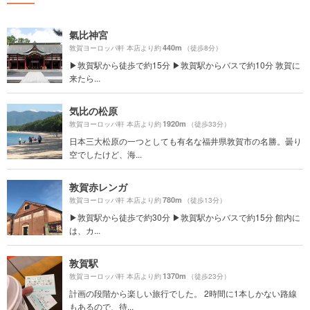
氣比神宮
440m
敦賀ヨーロッパ軒 本店より約
（徒歩8分）
▶︎敦賀駅から徒歩で約15分 ▶︎敦賀駅からバスで約10分 敦賀に
来たら...
気比の松原
1920m
敦賀ヨーロッパ軒 本店より約
（徒歩33分）
日本三大松原の一つとしても有名な福井県敦賀市の名勝。曇り
空でしたけど、海...
敦賀赤レンガ
780m
敦賀ヨーロッパ軒 本店より約
（徒歩13分）
▶︎敦賀駅から徒歩で約30分 ▶︎敦賀駅からバスで約15分 館内に
は、カ...
敦賀駅
1370m
敦賀ヨーロッパ軒 本店より約
（徒歩23分）
計画の段階から楽しい旅行でした。 2時間に1本しかない路線
もあるので、待...