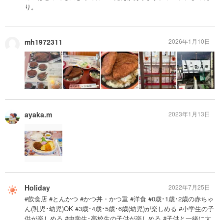
り。
mh1972311
2026年1月10日
ayaka.m
2023年1月13日
Holiday
2022年7月25日
#飲食店 #とんかつ #かつ丼・かつ重 #洋食 #0歳･1歳･2歳の赤ちゃ
ん(乳児･幼児)OK #3歳･4歳･5歳･6歳(幼児)が楽しめる #小学生の子
供が楽しめる #中学生･高校生の子供が楽しめる #子供と一緒に大