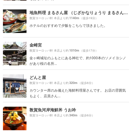
地魚料理 まるさん屋 （じざかなりょうり まるさんや）
1140m
敦賀ヨーロッパ軒 本店より約
（徒歩19分）
ホテルのおすすめで夕飯をこちらで頂きました。
金崎宮
1010m
敦賀ヨーロッパ軒 本店より約
（徒歩17分）
金ヶ崎城址のふもとにある神社で、約1000本のソメイヨシノ
があり桜の名所...
どんと屋
320m
敦賀ヨーロッパ軒 本店より約
（徒歩6分）
カウンター席のみ備えた海鮮料理屋さんです。 お店の雰囲気
もよく、店員さん...
敦賀魚河岸海鮮丼 うお吟
340m
敦賀ヨーロッパ軒 本店より約
（徒歩6分）