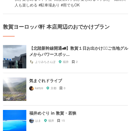
人も楽しめる #駐車場あり #雨でもOK
敦賀ヨーロッパ軒 本店周辺のおでかけプラン
【北陸新幹線開通🚄】敦賀１日お出かけ🚶‍♂️ご当地グル
メからパワースポッ...
よりみちさんぽ
福井
2
気まぐれドライブ
kattze
京都
0
福井めぐり in 敦賀・若狭
はま
福井
15