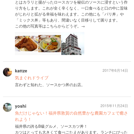
とはカラリと揚がったロースカツを秘伝のソースに浸すという作
り方をします。これが全く辛くなく、一口食べると口の中に旨味
がじわりと拡がる幸福を味わえます。この他にも「パリ丼」や
「ミックス丼」等もあり、間違いなく目移りして困ります。
この他の写真等はこちらからどうぞ。→
kattze
2017年6月14日
気まぐれドライブ
言わずと知れた、ソースかつ丼のお店。
yoshi
2015年11月24日
魚だけじゃない！福井県敦賀の自然豊かな農園カフェで癒さ
れよう！
福井県の誇るB級グルメ、ソースカツ丼！
カツはとっても大きくて食べごたえがあります。ランチにぴった