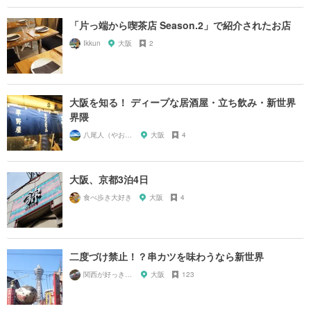
「片っ端から喫茶店 Season.2」で紹介されたお店
Ikkun
大阪
2
大阪を知る！ ディープな居酒屋・立ち飲み・新世界
界隈
八尾人（やおんちゅ）
大阪
4
大阪、京都3泊4日
食べ歩き大好き
大阪
4
二度づけ禁止！？串カツを味わうなら新世界
関西が好っきゃねん
大阪
123