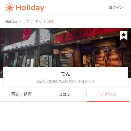
ログイン
Holiday トップ
でん
地図
でん
大阪府大阪市西成区鶴見橋１丁目５-１８
写真・動画
口コミ
アクセス