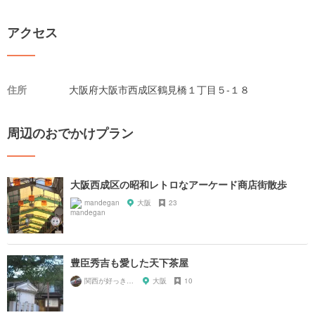
アクセス
住所
大阪府大阪市西成区鶴見橋１丁目５-１８
周辺のおでかけプラン
大阪西成区の昭和レトロなアーケード商店街散歩
mandegan
大阪
23
豊臣秀吉も愛した天下茶屋
関西が好っきゃねん
大阪
10