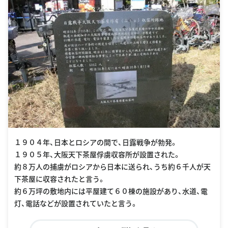
１９０４年、日本とロシアの間で、日露戦争が勃発。
１９０５年、大阪天下茶屋俘虜収容所が設置された。
約８万人の捕虜がロシアから日本に送られ、うち約６千人が天
下茶屋に収容されたと言う。
約６万坪の敷地内には平屋建て６０棟の施設があり、水道、電
灯、電話などが設置されていたと言う。