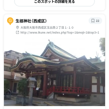
このスポットの詳細を見る
生根神社（西成区）
G
22
大阪府大阪市西成区玉出西２丁目１-１０
http://www.ikune.net/index.php?top=1&moji=1&top3=1