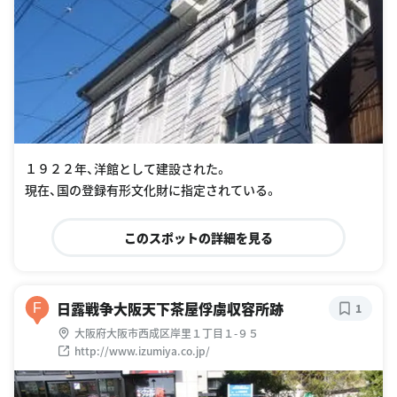
１９２２年、洋館として建設された。
現在、国の登録有形文化財に指定されている。
このスポットの詳細を見る
日露戦争大阪天下茶屋俘虜収容所跡
F
1
大阪府大阪市西成区岸里１丁目１-９５
http://www.izumiya.co.jp/