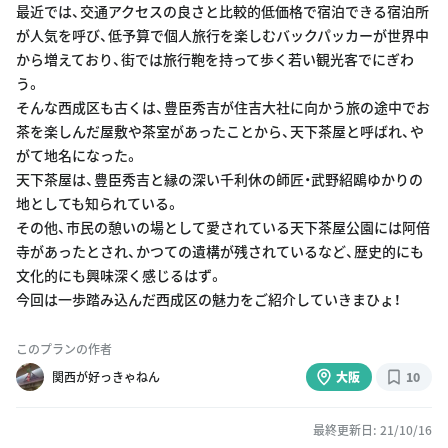
最近では、交通アクセスの良さと比較的低価格で宿泊できる宿泊所
が人気を呼び、低予算で個人旅行を楽しむバックパッカーが世界中
から増えており、街では旅行鞄を持って歩く若い観光客でにぎわ
う。
そんな西成区も古くは、豊臣秀吉が住吉大社に向かう旅の途中でお
茶を楽しんだ屋敷や茶室があったことから、天下茶屋と呼ばれ、や
がて地名になった。
天下茶屋は、豊臣秀吉と縁の深い千利休の師匠・武野紹鴎ゆかりの
地としても知られている。
その他、市民の憩いの場として愛されている天下茶屋公園には阿倍
寺があったとされ、かつての遺構が残されているなど、歴史的にも
文化的にも興味深く感じるはず。
今回は一歩踏み込んだ西成区の魅力をご紹介していきまひょ！
このプランの作者
関西が好っきゃねん
大阪
10
最終更新日: 21/10/16