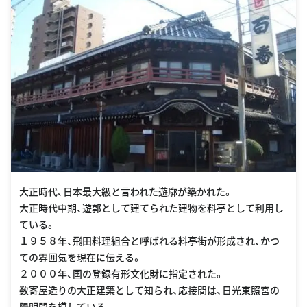
大正時代、日本最大級と言われた遊廓が築かれた。
大正時代中期、遊郭として建てられた建物を料亭として利用し
ている。
１９５８年、飛田料理組合と呼ばれる料亭街が形成され、かつ
ての雰囲気を現在に伝える。
２０００年、国の登録有形文化財に指定された。
数寄屋造りの大正建築として知られ、応接間は、日光東照宮の
陽明門を模している。