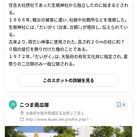
住吉大社摂社であった生根神社から独立したのに始まるとされ
る。
１９６６年、戦災の被害に遭い、社殿や社務所などを復興した。
生根神社には、「だいがく（台楽、台額）」が現存し、伝えられてい
る。
古来より、雨乞い神事に使用された、高さ約２０ｍの柱に約７
０個の提灯を飾り付けた櫓のことである。
１９７２年、「だいがく」は、大阪府の有形文化財に指定され、夏
祭りの二日間のみ一般公開される。
このスポットの詳細を見る
こつま南瓜塚
H
0
大阪府大阪市西成区玉出西２丁目１
http://www.ikune.net/profile.php?
top=2&moji=1&top2=7&top3=3