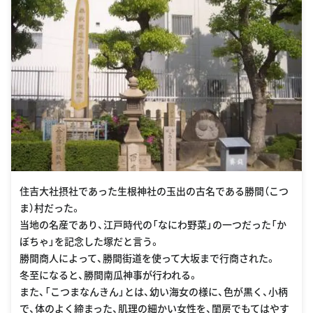
住吉大社摂社であった生根神社の玉出の古名である勝間（こつ
ま）村だった。
当地の名産であり、江戸時代の「なにわ野菜」の一つだった「か
ぼちゃ」を記念した塚だと言う。
勝間商人によって、勝間街道を使って大坂まで行商された。
冬至になると、勝間南瓜神事が行われる。
また、「こつまなんきん」とは、幼い海女の様に、色が黒く、小柄
で、体のよく締まった、肌理の細かい女性を、閨房でもてはやす