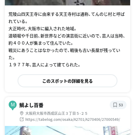
荒陵山四天王寺に由来する天王寺村は通称、てんのじ村と呼ば
れている。
大正時代、大阪市に編入された地域。
道頓堀や千日前、新世界などの演芸街に近いので、芸人は当時、
約４００人が集まって住んでいた。
戦災にあうことはなかったので、戦後も古い長屋が残ってい
た。
１９７７年、芸人によって建てられた。
このスポットの詳細を見る
鯛よし百番
M
53
大阪府大阪市西成区山王３丁目５-２５
https://tabelog.com/osaka/A2701/A270406/27000549/