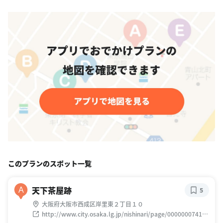
このプランのスポット一覧
天下茶屋跡
A
5
大阪府大阪市西成区岸里東２丁目１０
http://www.city.osaka.lg.jp/nishinari/page/0000000741.h