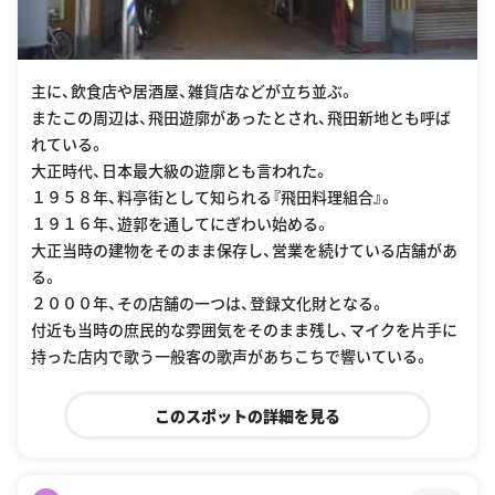
主に、飲食店や居酒屋、雑貨店などが立ち並ぶ。
またこの周辺は、飛田遊廓があったとされ、飛田新地とも呼ば
れている。
大正時代、日本最大級の遊廓とも言われた。
１９５８年、料亭街として知られる『飛田料理組合』。
１９１６年、遊郭を通してにぎわい始める。
大正当時の建物をそのまま保存し、営業を続けている店舗があ
る。
２０００年、その店舗の一つは、登録文化財となる。
付近も当時の庶民的な雰囲気をそのまま残し、マイクを片手に
持った店内で歌う一般客の歌声があちこちで響いている。
このスポットの詳細を見る