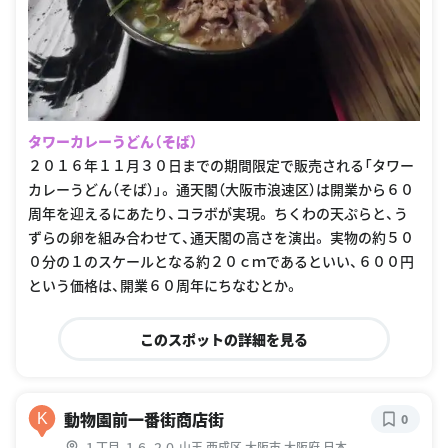
タワーカレーうどん（そば）
２０１６年１１月３０日までの期間限定で販売される「タワー
カレーうどん（そば）」。 通天閣（大阪市浪速区）は開業から６０
周年を迎えるにあたり、コラボが実現。 ちくわの天ぷらと、う
ずらの卵を組み合わせて、通天閣の高さを演出。 実物の約５０
０分の１のスケールとなる約２０ｃｍであるといい、６００円
という価格は、開業６０周年にちなむとか。
このスポットの詳細を見る
動物園前一番街商店街
K
0
１丁目-１６-２０ 山王 西成区 大阪市 大阪府 日本