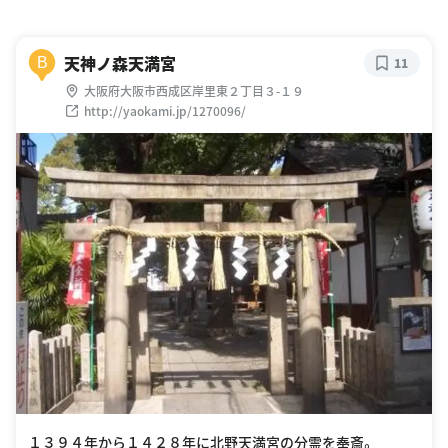
天神ノ森天満宮
B
11
大阪府大阪市西成区岸里東２丁目３-１９
http://yaokami.jp/1270096/
１３９４年から１４２８年に北野天満宮の分霊を奉斎。