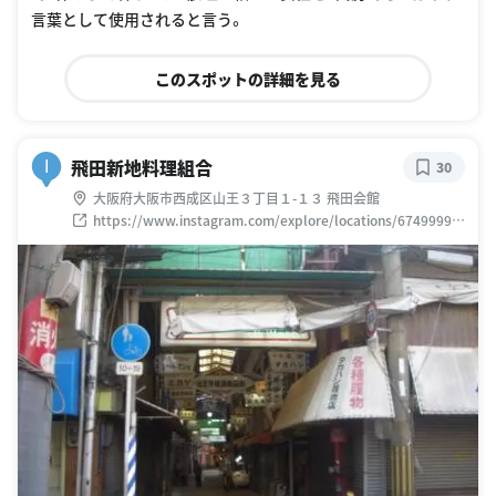
言葉として使用されると言う。
このスポットの詳細を見る
飛田新地料理組合
I
30
大阪府大阪市西成区山王３丁目１-１３ 飛田会館
https://www.instagram.com/explore/locations/67499999
6