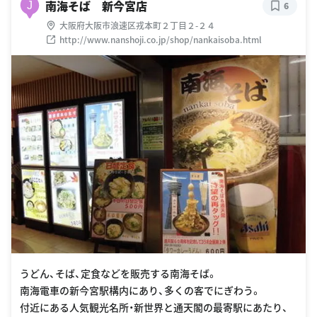
南海そば 新今宮店
J
6
大阪府大阪市浪速区戎本町２丁目２-２４
http://www.nanshoji.co.jp/shop/nankaisoba.html
うどん、そば、定食などを販売する南海そば。
南海電車の新今宮駅構内にあり、多くの客でにぎわう。
付近にある人気観光名所・新世界と通天閣の最寄駅にあたり、