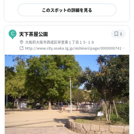
このスポットの詳細を見る
天下茶屋公園
C
1
大阪府大阪市西成区岸里東１丁目１５-１８
http://www.city.osaka.lg.jp/nishinari/page/0000000741.h
tml#13