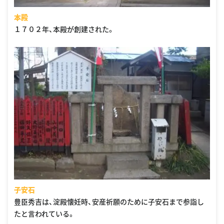
本殿
１７０２年、本殿が創建された。
子安石
豊臣秀吉は、淀殿懐妊時、安産祈願のために子安石まで参詣し
たと言われている。