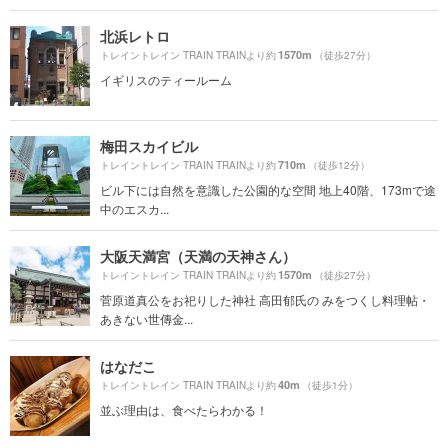
北浜レトロ
1570m
トレイントレイン TRAIN TRAINより約
（徒歩27分）
イギリスのティールーム
梅田スカイビル
710m
トレイントレイン TRAIN TRAINより約
（徒歩12分）
ビル下には自然を意識した公園的な空間 地上40階、173mで途
中のエスカ...
大阪天満宮（天満の天神さん）
1570m
トレイントレイン TRAIN TRAINより約
（徒歩27分）
菅原道真公をお祀りした神社 高田郁氏の みをつくし料理帖・
あきない世傳金...
はなだこ
40m
トレイントレイン TRAIN TRAINより約
（徒歩1分）
並ぶ理由は、食べたらわかる！