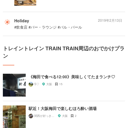
Holiday
2019年2月13日
#飲食店 #バー・ラウンジ #バル・バール
トレイントレイン TRAIN TRAIN周辺のおでかけプラ
ン
《梅田で食べる12:00》美味しくてたまランチ♡
S♡
大阪
15
駅近！大阪梅田で楽しむほろ酔い酒場
関西が好っきゃねん
大阪
2