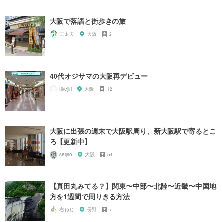
大阪で落語と街歩きの旅
三太夫
大阪
2
40代オジサマの大阪再デビュー
tikejiri
大阪
12
大阪に出張の週末で大阪駅周り、新大阪駅で寄るとこ
ろ【更新中】
seijiro
大阪
54
【真田丸みてる？】関東〜中部〜北陸〜近畿〜中国地
方を1週間で周りきる方法
右ねじ
長野
7