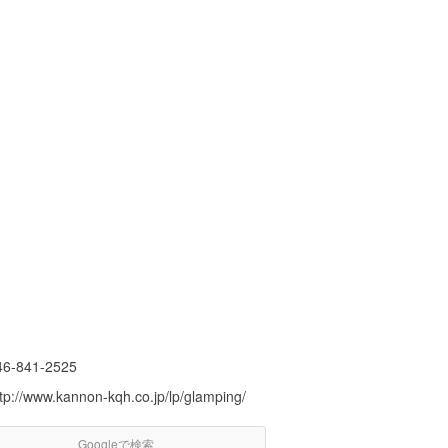
46-841-2525
tp://www.kannon-kqh.co.jp/lp/glamping/
Googleで検索