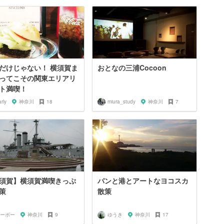
だけじゃない！ 横須賀ま
おとなの三浦Cocoon
ってこその関東エリアリ
ト満喫！
rly
神奈川
18
miura_study
神奈川
7
須賀】横須賀満喫きっぷ
パンと港とアートなヨコスカ
策
散策
ーボー
神奈川
9
ゆうき
神奈川
17