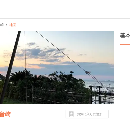
音崎
地図
基
観音崎
お気に入りに追加