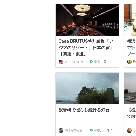
Casa BRUTUS特別編集「ア
横浜
ジアのリゾート、日本の宿」
で行
【関東・東北...
ゾー
とっておきの宿探し
東京
30
Ea
観音崎で照らし続ける灯台
【横
で散
関西が好っきゃねん
神奈川
2
キ