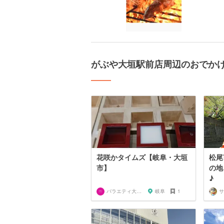
がぶや大垣駅前店周辺のおでか
花咲かタイムズ【岐阜・大垣
松尾
市】
の地
♪
バラエティ大好き芸人
岐阜
1