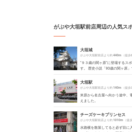
がぶや大垣駅前店周辺の人気ス
大垣城
440m
がぶや大垣駅前店より約
（徒歩
”９３歳の関ヶ原”に登場するス
す。 歴史小説「93歳の関ヶ原」で.
大垣駅
140m
がぶや大垣駅前店より約
（徒歩
米原から名古屋へ向かう途中、
えました。
チーズケーキプリンセス
1010m
がぶや大垣駅前店より約
（徒歩
水路横を散策してると必ず目に