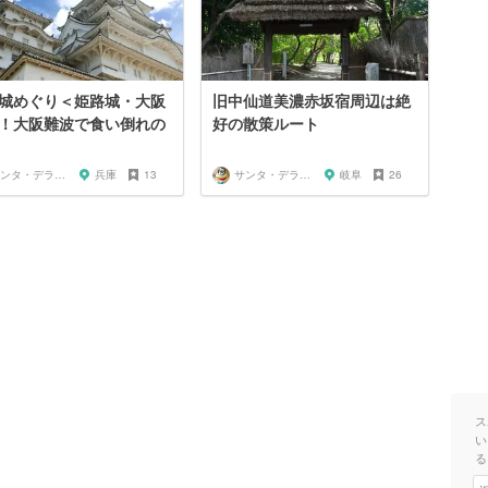
城めぐり＜姫路城・大阪
旧中仙道美濃赤坂宿周辺は絶
！大阪難波で食い倒れの
好の散策ルート
サンタ・デラックス
兵庫
13
サンタ・デラックス
岐阜
26
ス
い
る