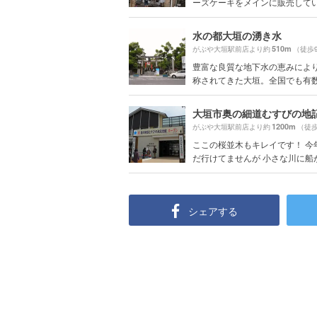
ーズケーキをメインに販売している
水の都大垣の湧き水
510m
がぶや大垣駅前店より約
（徒歩
豊富な良質な地下水の恵みによ
称されてきた大垣。全国でも有数の
大垣市奥の細道むすびの地
1200m
がぶや大垣駅前店より約
（徒歩
ここの桜並木もキレイです！ 今
だ行けてませんが 小さな川に船があ
シェアする