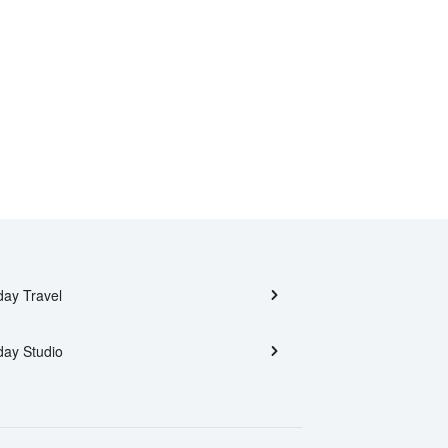
day Travel
day Studio