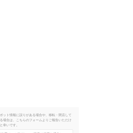
ポット情報に誤りがある場合や、移転・閉店して
る場合は、こちらのフォームよりご報告いただけ
と幸いです。