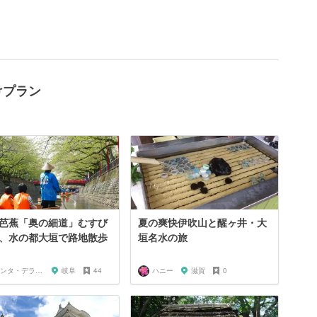
けプラン
芭蕉「奥の細道」むすび
夏の爽快伊吹山と醒ヶ井・大
、水の都大垣で路地散歩
垣名水の旅
サンタ・デラックス
岐阜
44
ハニー
滋賀
0