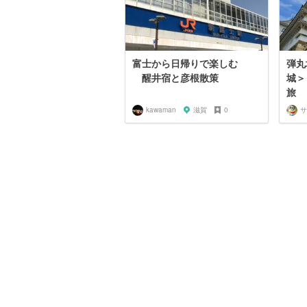
富士から日帰りで楽しむ
弾丸
醒井宿と彦根散策
城＞
旅
kawaman
滋賀
0