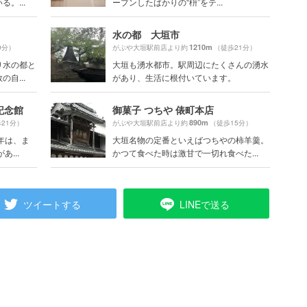
。...
ープンしたばかりの“枡”をテ...
水の都 大垣市
1210m
9分）
がぶや大垣駅前店より約
（徒歩21分）
り水の都と
大垣も湧水都市。駅周辺にたくさんの湧水
自...
があり、生活に根付いています。
記念館
御菓子 つちや 俵町本店
890m
21分）
がぶや大垣駅前店より約
（徒歩15分）
年は、ま
大垣名物の定番といえばつちやの柿羊羹。
...
かつて食べた時は激甘で一切れ食べた...
ツイートする
LINEで送る