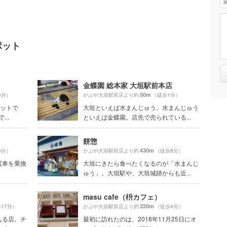
ポット
金蝶園 総本家 大垣駅前本店
50m
8分）
がぶや大垣駅前店より約
（徒歩1分）
ポットで
大垣といえば水まんじゅう。水まんじゅう
..
といえば金蝶園。店先で売られている...
餅惣
430m
3分）
がぶや大垣駅前店より約
（徒歩8分）
電車を乗換
大垣にきたら食べたくなるのが「水まんじ
ゅう」。大垣駅や、大垣城跡からも近...
masu cafe（枡カフェ）
220m
17分）
がぶや大垣駅前店より約
（徒歩4分）
入る店。チ
最初に訪れたのは、2018年11月25日にオ