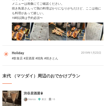
メニューは画像にてご確認ください。
焼き鳥屋さんって鶏の料理ばかりになりがちだけど、ここは他に
も料理があって嬉しい。
19時以降は予約必須〜
Holiday
2019年1月23日
#飲食店 #居酒屋 #焼鳥 #焼きとん
末代 （マツダイ）周辺のおでかけプラン
渋谷居酒屋🏮
bianca
東京
15