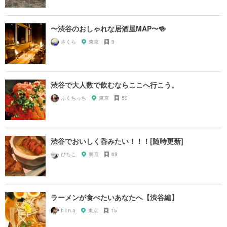
〜渋谷のおしゃれな居酒屋MAP〜🍻
さくら
東京
9
渋谷で大人数で飲むならここへ行こう。
ふくちっち
東京
50
渋谷でおいしく呑みたい！！！[随時更新]
ぴちこ
東京
69
ラーメンが食べたいあなたへ【渋谷編】
h i n a
東京
15