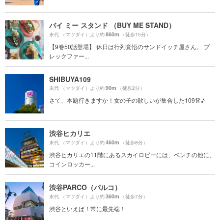
バイ ミー スタンド （BUY ME STAND）
860m
末代 （マツダイ）より約
（徒歩15分）
【9巻50話登場】 休日は行列覚悟のサンドイッチ屋さん。 ブ
レックファー...
SHIBUYA109
90m
末代 （マツダイ）より約
（徒歩2分）
さて、本題行きますか！女の子の欲しいが集合した109👗♪
渋谷ヒカリエ
460m
末代 （マツダイ）より約
（徒歩8分）
渋谷ヒカリエの11階にあるスカイロビーには、ベンチの他に、
コインロッカー...
渋谷PARCO（パルコ）
360m
末代 （マツダイ）より約
（徒歩7分）
渋谷といえば！常に最先端！