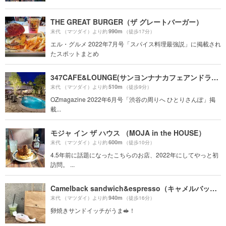
THE GREAT BURGER（ザ グレートバーガー）
990m
末代 （マツダイ）より約
（徒歩17分）
エル・グルメ 2022年7月号「スパイス料理最強説」に掲載され
たスポットまとめ
347CAFE&LOUNGE(サンヨンナナカフェアンドラウンジ)
510m
末代 （マツダイ）より約
（徒歩9分）
OZmagazine 2022年6月号「渋谷の周りへ ひとりさんぽ」掲
載...
モジャ イン ザ ハウス （MOJA in the HOUSE）
600m
末代 （マツダイ）より約
（徒歩10分）
4.5年前に話題になったこちらのお店、2022年にしてやっと初
訪問。 ...
Camelback sandwich&espresso（キャメルバック サンドウィッチ&エスプレッソ）
940m
末代 （マツダイ）より約
（徒歩16分）
卵焼きサンドイッチがうま🥪！