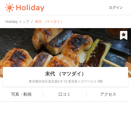
ログイン
Holiday トップ
末代 （マツダイ）
末代 （マツダイ）
東京都渋谷区道玄坂2-6-12 道玄坂トロワービル 3階
写真・動画
口コミ
アクセス