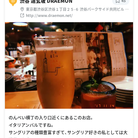
渋谷 道玄坂 DRAEMON
B
45
東京都渋谷区渋谷１丁目２５-６ 渋谷パークサイド共同ビル Ｂ
１階
http://www.draemon.net/
のんべい横丁の入り口近くにあるこのお店。
イタリアンバルですね。
サングリアの種類豊富すぎて、サングリア好きの私としては大