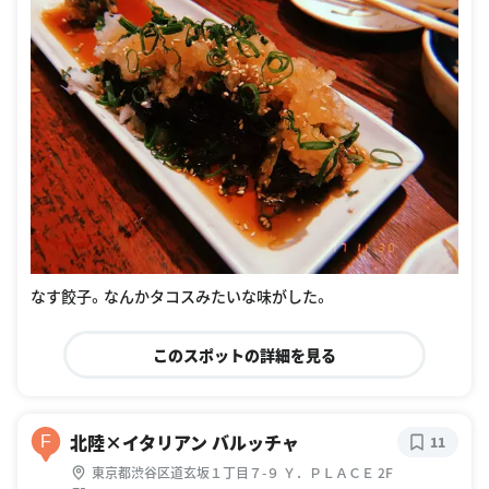
なす餃子。なんかタコスみたいな味がした。
このスポットの詳細を見る
北陸×イタリアン バルッチャ
F
11
東京都渋谷区道玄坂１丁目７-９ Ｙ．ＰＬＡＣＥ 2F