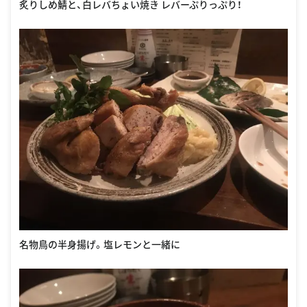
炙りしめ鯖と、白レバちょい焼き レバーぷりっぷり！
名物鳥の半身揚げ。塩レモンと一緒に