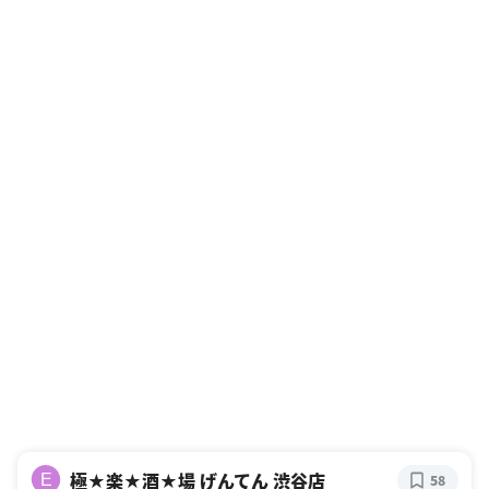
極★楽★酒★場 げんてん 渋谷店
E
58