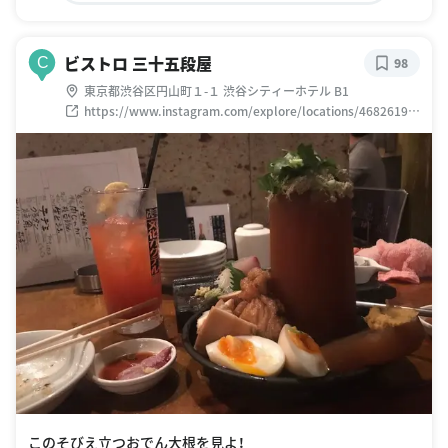
ビストロ 三十五段屋
C
98
東京都渋谷区円山町１-１ 渋谷シティーホテル B1
https://www.instagram.com/explore/locations/46826199
6
このそびえ立つおでん大根を見よ！