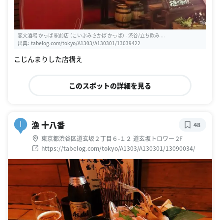
恋文酒場 かっぱ 駅前店 （こいぶみさかば かっぱ） - 渋谷/立ち飲み ...
出典：
tabelog.com/tokyo/A1303/A130301/13039422
こじんまりした店構え
このスポットの詳細を見る
漁 十八番
I
48
東京都渋谷区道玄坂２丁目６-１２ 道玄坂トロワー 2F
https://tabelog.com/tokyo/A1303/A130301/13090034/