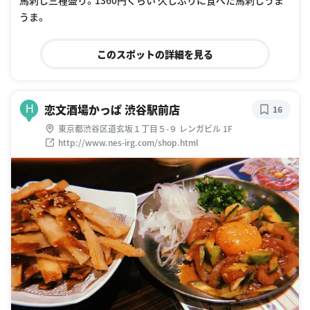
馬刺し三種盛り。1360円くらい 久しぶりに食べた馬刺しうま
うま。
このスポットの詳細を見る
恋文酒場かっぱ 渋谷駅前店
H
16
東京都渋谷区道玄坂１丁目５-９ レンガビル 1F
http://www.nes-irg.com/shop.html