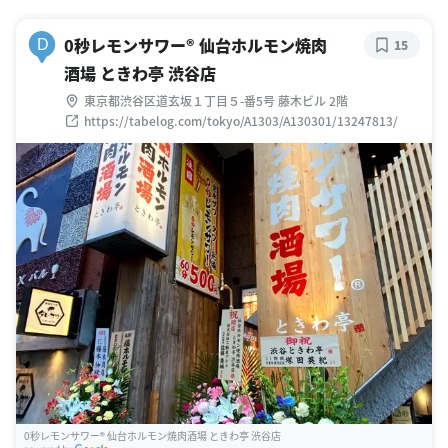
0秒レモンサワー® 仙台ホルモン焼肉
D
15
酒場 ときわ亭 渋谷店
東京都渋谷区道玄坂１丁目５-番5号 藤木ビル 2階
https://tabelog.com/tokyo/A1303/A130301/13247813/
0秒レモンサワー® 仙台ホルモン焼肉酒場 ときわ亭 渋谷店