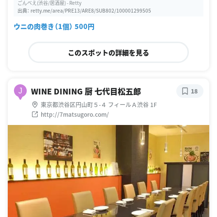
ごんべえ(渋谷/居酒屋) - Retty
出典：
retty.me/area/PRE13/ARE8/SUB802/100001299505
ウニの肉巻き（1個） 500円
このスポットの詳細を見る
WINE DINING 厨 七代目松五郎
J
18
東京都渋谷区円山町５-４ フィールＡ渋谷 1F
http://7matsugoro.com/