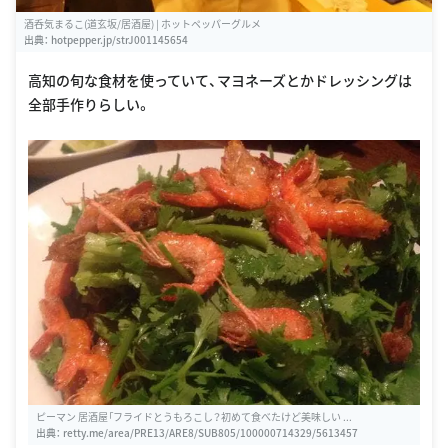
酒呑気まるこ(道玄坂/居酒屋) | ホットペッパーグルメ
出典：
hotpepper.jp/strJ001145654
高知の旬な食材を使っていて、マヨネーズとかドレッシングは
全部手作りらしい。
ピーマン 居酒屋「フライドとうもろこし？初めて食べたけど美味しい ...
出典：
retty.me/area/PRE13/ARE8/SUB805/100000714329/5613457