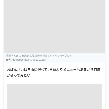
酒場 きんぼし 渋谷(道玄坂/創作料理) | ホットペッパーグルメ
出典：
hotpepper.jp/strJ001210225
おばんざいは自由に選べて、日替わりメニューもあるから何度
か通ってみたい