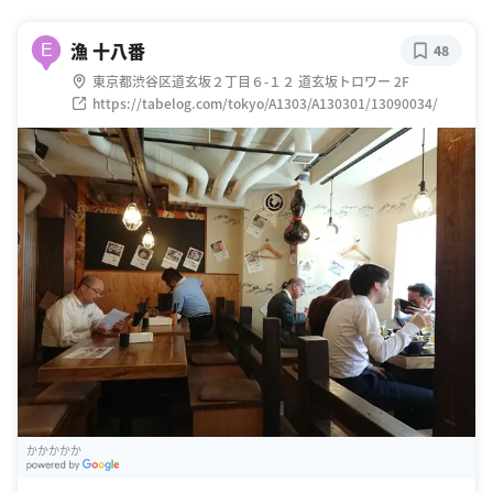
漁 十八番
E
48
東京都渋谷区道玄坂２丁目６-１２ 道玄坂トロワー 2F
https://tabelog.com/tokyo/A1303/A130301/13090034/
かかかかか
G
oogle Places