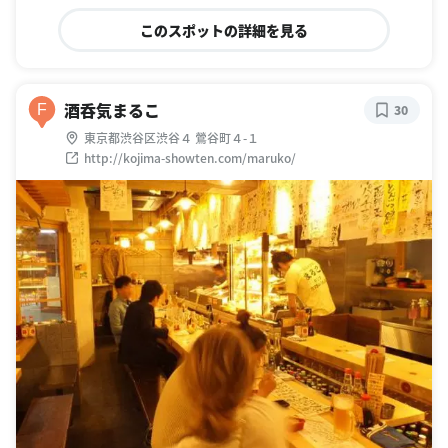
このスポットの詳細を見る
酒呑気まるこ
F
30
東京都渋谷区渋谷４ 鶯谷町４-１
http://kojima-showten.com/maruko/