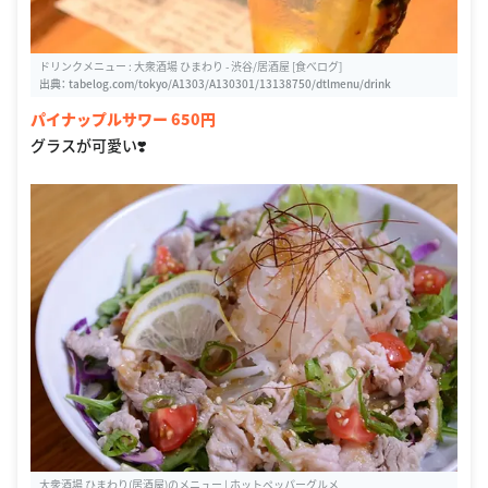
ドリンクメニュー : 大衆酒場 ひまわり - 渋谷/居酒屋 [食べログ]
出典：
tabelog.com/tokyo/A1303/A130301/13138750/dtlmenu/drink
パイナップルサワー 650円
グラスが可愛い❣️
大衆酒場 ひまわり(居酒屋)のメニュー | ホットペッパーグルメ