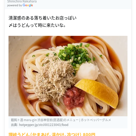
Shinichiro Nakahara
G
oogle Places
清潔感のある落ち着いたお店っぽい
〆はうどんって時に来たいな。
饂飩ト酒 maru-gin 渋谷神宮前(居酒屋)のメニュー | ホットペッパーグルメ
出典：
hotpepper.jp/strJ001223043/food
讃岐うどん（かまあげ、温かけ、冷つけ） 800円