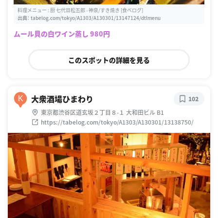
料理メニュー : 厨 七代目松五郎 - 神泉/すき焼き [食べログ]
出典：
tabelog.com/tokyo/A1303/A130301/13147124/dtlmenu
ムール貝の白ワイン蒸し 980円
このスポットの詳細を見る
大衆酒場ひまわり
K
102
東京都渋谷区道玄坂２丁目８-１ 大和田ビル B1
https://tabelog.com/tokyo/A1303/A130301/13138750/