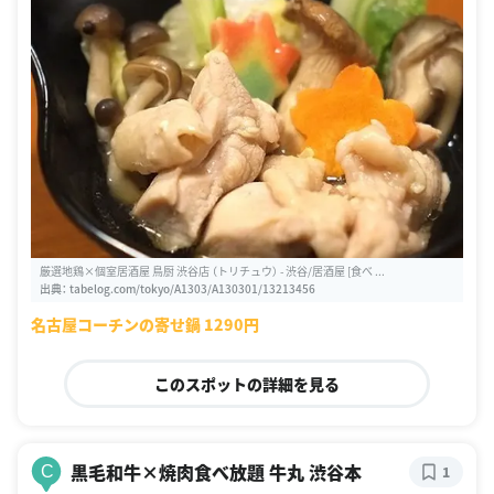
厳選地鶏×個室居酒屋 鳥厨 渋谷店 （トリチュウ） - 渋谷/居酒屋 [食べ ...
出典：
tabelog.com/tokyo/A1303/A130301/13213456
名古屋コーチンの寄せ鍋 1290円
このスポットの詳細を見る
黒毛和牛×焼肉食べ放題 牛丸 渋谷本
C
1