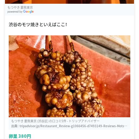
もつやき 婁熊東京
G
oogle Places
渋谷のモツ焼きといえばここ！
もつやき 婁熊東京 (渋谷区) の口コミ5件 - トリップアドバイザー
出典：
tripadvisor.jp/Restaurant_Review-g1066456-d7493149-Reviews-Motsuy
aki_Rukumatokyo-Shibuya_Tokyo_Tokyo_Prefecture_Kanto.html
卵巣 380円