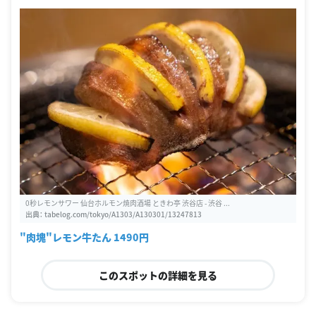
0秒レモンサワー 仙台ホルモン焼肉酒場 ときわ亭 渋谷店 - 渋谷 ...
出典：
tabelog.com/tokyo/A1303/A130301/13247813
"肉塊"レモン牛たん 1490円
このスポットの詳細を見る