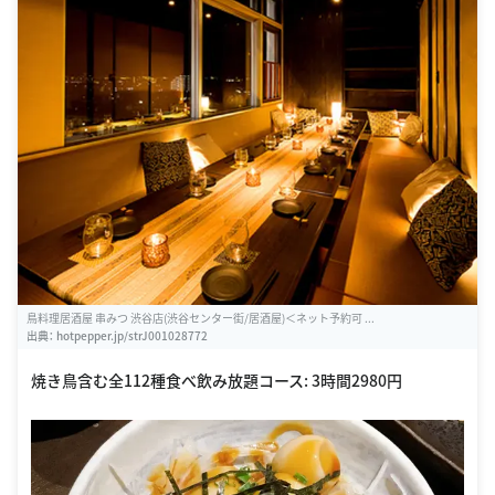
鳥料理居酒屋 串みつ 渋谷店(渋谷センター街/居酒屋)＜ネット予約可 ...
出典：
hotpepper.jp/strJ001028772
焼き鳥含む全112種食べ飲み放題コース: 3時間2980円