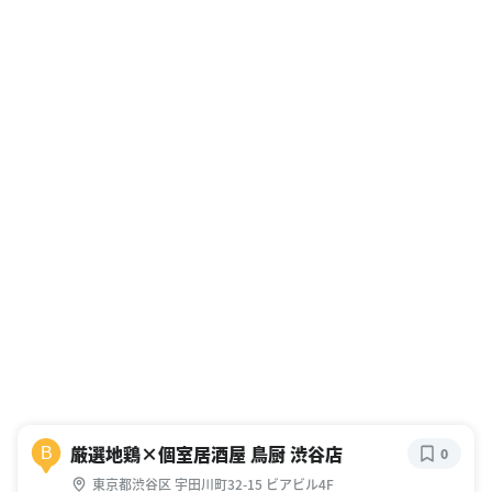
厳選地鶏×個室居酒屋 鳥厨 渋谷店
B
0
東京都渋谷区 宇田川町32-15 ビアビル4F