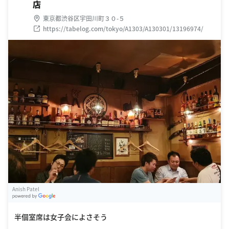
店
東京都渋谷区宇田川町３０-５
https://tabelog.com/tokyo/A1303/A130301/13196974/
Anish Patel
G
oogle Places
半個室席は女子会によさそう