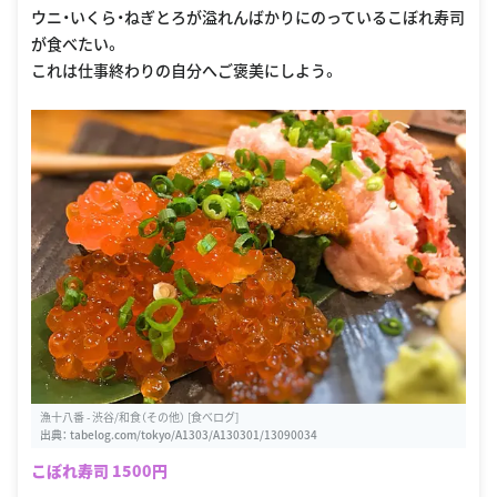
ウニ・いくら・ねぎとろが溢れんばかりにのっているこぼれ寿司
が食べたい。
これは仕事終わりの自分へご褒美にしよう。
漁十八番 - 渋谷/和食（その他） [食べログ]
出典：
tabelog.com/tokyo/A1303/A130301/13090034
こぼれ寿司 1500円