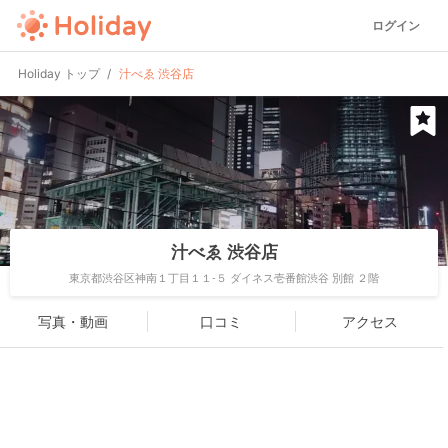
ログイン
Holiday トップ
汁べゑ 渋谷店
汁べゑ 渋谷店
東京都渋谷区神南１丁目１１-５ ダイネス壱番館渋谷 別館 ２階
写真・動画
口コミ
アクセス