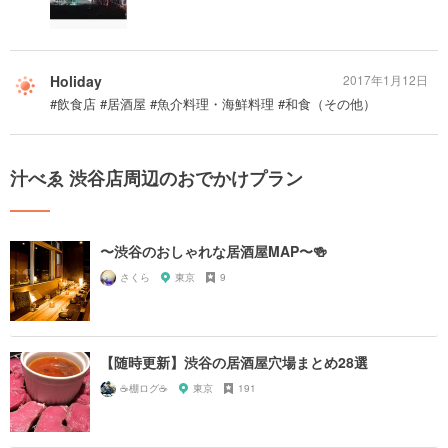
Holiday
2017年1月12日
#飲食店 #居酒屋 #魚介料理・海鮮料理 #和食（その他）
汁べゑ 渋谷店周辺のおでかけプラン
〜渋谷のおしゃれな居酒屋MAP〜🍻
さくら
東京
9
【随時更新】渋谷の居酒屋穴場まとめ28選
☕️棚ログ☕️
東京
191