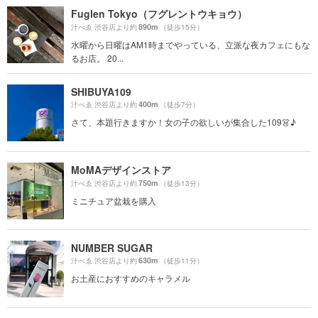
Fuglen Tokyo（フグレントウキョウ）
890m
汁べゑ 渋谷店より約
（徒歩15分）
水曜から日曜はAM1時までやっている、立派な夜カフェにもな
るお店。 20...
SHIBUYA109
400m
汁べゑ 渋谷店より約
（徒歩7分）
さて、本題行きますか！女の子の欲しいが集合した109👗♪
MoMAデザインストア
750m
汁べゑ 渋谷店より約
（徒歩13分）
ミニチュア盆栽を購入
NUMBER SUGAR
630m
汁べゑ 渋谷店より約
（徒歩11分）
お土産におすすめのキャラメル