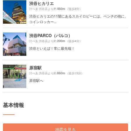
渋谷ヒカリエ
460m
汁べゑ 渋谷店より約
（徒歩8分）
渋谷ヒカリエの11階にあるスカイロビーには、ベンチの他に、
コインロッカー...
渋谷PARCO（パルコ）
200m
汁べゑ 渋谷店より約
（徒歩4分）
渋谷といえば！常に最先端！
原宿駅
860m
汁べゑ 渋谷店より約
（徒歩15分）
原宿駅へ
基本情報
地図を見る