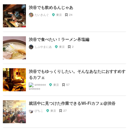
渋谷でも飲めるんじゃあ
たいきんぐ
東京
24
渋谷で食べたい！ラーメン🍜塩編
しぶやまにあ
東京
2
渋谷でもゆっくりしたい。そんなあなたにおすすめす
るカフェ
smreeee
東京
57
就活中に見つけた作業できるWi-Fiカフェ@渋谷
ぴちこ
東京
27