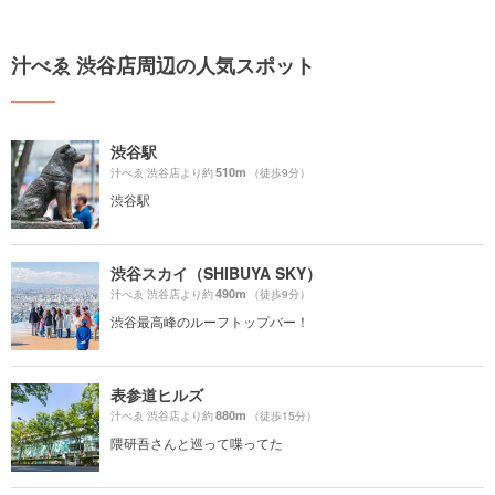
汁べゑ 渋谷店周辺の人気スポット
渋谷駅
510m
汁べゑ 渋谷店より約
（徒歩9分）
渋谷駅
渋谷スカイ（SHIBUYA SKY）
490m
汁べゑ 渋谷店より約
（徒歩9分）
渋谷最高峰のルーフトップバー！
表参道ヒルズ
880m
汁べゑ 渋谷店より約
（徒歩15分）
隈研吾さんと巡って喋ってた