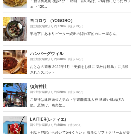
・新宿御苑前 徒歩5分 ・映画「君の名は」の舞台になったカフ
ェ ・120...
ヨゴロウ （YOGORO）
770m
国立競技場駅より約
（徒歩13分）
半地下にあるリピーター続出の隠れ家的カレー屋さん。
ハンバーグウィル
830m
国立競技場駅より約
（徒歩14分）
おとなの週末 2022年4月「美酒をお供に 気分は焼鳥」に掲載
されたスポット
須賀神社
920m
国立競技場駅より約
（徒歩16分）
ご祭神は建速須佐之男命・宇迦能御魂大神 良縁や縁結びの
他、厄除け、商売繁...
LAITIER(レティエ)
500m
国立競技場駅より約
（徒歩9分）
千駄ヶ谷駅から歩いて5分くらい🚶 濃厚なソフトクリームが美