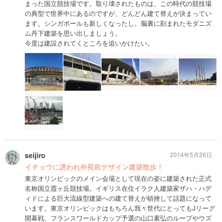
まった国立競技場です。取り壊されたものは、この時代の競技場
の典型で世界中にあるのですが、どんどん建て替えが決まってい
ます。シンガポールも新しくなったし。脳裏に刻まれたモダニズ
ム丹下建築を思い出しましょう。
今度は建設されてくところを追いかけたい。
seijiro
2014年5月26日
イチョウに誘われ外苑前デザイン建築散歩！
東京オリンピックのメイン会場として現在の姿に建築された正式
名称国立霞ヶ丘競技場。イギリス在住イラク人建築家ザハ・ハデ
ィドによる巨大流線型建築への建て替えが頓挫して話題になって
います。東京オリンピックはもちろん我々世代にとってもJリーグ
開幕戦、フランスワールドカップ予選の山口素弘のループやウズ