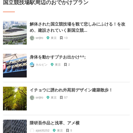
国立競技場駅周辺のおでかけプラン
解体された国立競技場を観て悲しみにふける！を改
め、建設されていく新国立競...
seijiro
東京
13
身体を動かすプチお出かけ^^;
カルピン
東京
2
イチョウに誘われ外苑前デザイン建築散歩！
seijiro
東京
57
隈研吾作品と浅草、アメ横
ajaici5252
東京
5