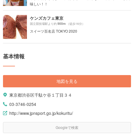
味しい！！
ケンズカフェ東京
900m
国立競技場駅より約
（徒歩16分）
スイーツ百名店 TOKYO 2020
基本情報
地図を見る
東京都渋谷区千駄ケ谷１丁目３４
03-3746-0254
http://www.jpnsport.go.jp/kokuritu/
Googleで検索