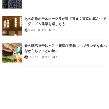
あの名作ホテルオークラが建て替え？東京の真ん中で
モダニズム建築を楽しもう！
seijiro
東京
29
春の朝活🌞千駄ヶ谷～新宿🏃‍♂️美味しいブランチを食べ
ながらちょっとの時...
のんのん
東京
1