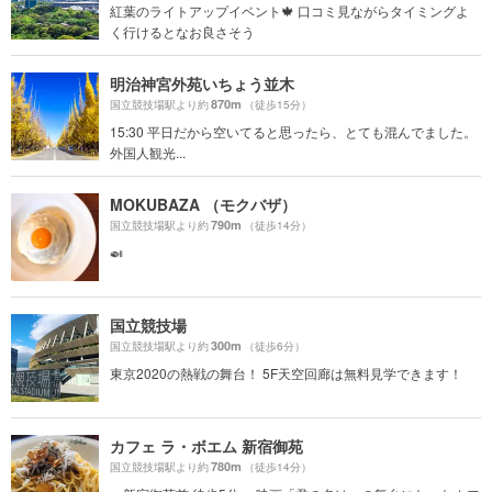
紅葉のライトアップイベント🍁 口コミ見ながらタイミングよ
く行けるとなお良さそう
明治神宮外苑いちょう並木
870m
国立競技場駅より約
（徒歩15分）
15:30 平日だから空いてると思ったら、とても混んでました。
外国人観光...
MOKUBAZA （モクバザ）
790m
国立競技場駅より約
（徒歩14分）
🍛
国立競技場
300m
国立競技場駅より約
（徒歩6分）
東京2020の熱戦の舞台！ 5F天空回廊は無料見学できます！
カフェ ラ・ボエム 新宿御苑
780m
国立競技場駅より約
（徒歩14分）