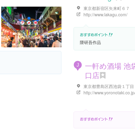
東京都新宿区矢来町６７
http://www.lakagu.com/
隈研吾作品
一軒め酒場 池
J
口店