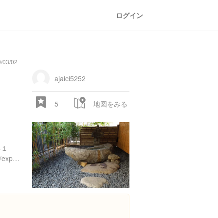
ログイン
03/02
ajaici5252
5
地図をみる
-１
https://www.instagram.com/explore/locations/213549297