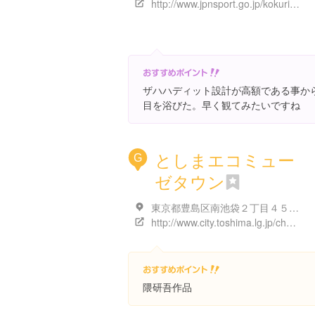
http://www.jpnsport.go.jp/kokuritu/
ザハハディット設計が高額である事か
目を浴びた。早く観てみたいですね
としまエコミュー
G
ゼタウン
東京都豊島区南池袋２丁目４５-３
http://www.city.toshima.lg.jp/chosha/index.html
隈研吾作品