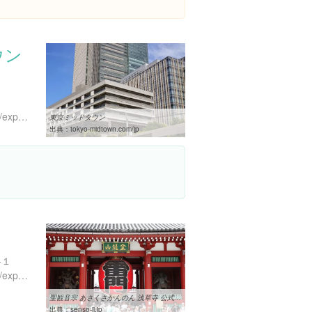
ウン
１
https://www.instagram.com/explore/locations/1036532
東京ミッドタウン
出典：
tokyo-midtown.com/jp
-１
https://www.instagram.com/explore/locations/238666655
聖観音宗 あさくさかんのん 浅草寺 公式サイト
出典：
senso-ji.jp