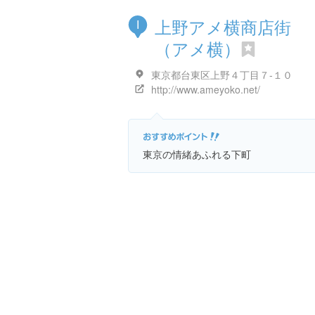
上野アメ横商店街
I
（アメ横）
東京都台東区上野４丁目７-１０
http://www.ameyoko.net/
東京の情緒あふれる下町