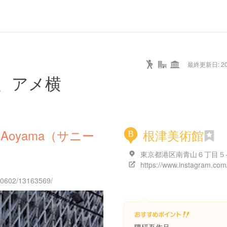
最終更新日: 20/
、アメ横
ami-Aoyama（サニー
根津美術館
B
東京都港区南青山６丁目５
130602/13163569/