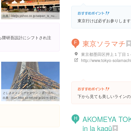
出典：
blogs.yahoo.co.jp/saipan_is_number1/58788578.html
東京行けば必ずお参りします
ら隈研吾設計にシフトされ注
東京ソラマチ
F
東京都墨田区押上１丁目１
http://www.tokyo-solamachi
としまエコミューゼタウン ：雲が流れる如く：So-netブログ
下から見ても美しいラインの
出典：
joun.blog.so-net.ne.jp/2016-02-21
AKOMEYA TO
H
in la kagū