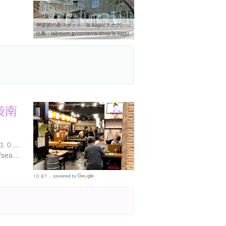
神楽坂の新スポット「la kagu(ラカグ)」は新世代のキュレーション ...
出典：
tabroom.jp/contents/shop/la-kagu
袋南
東京都豊島区西池袋１丁目１０-１５ 養老乃瀧池袋ビル 1階
http://www.yoronotaki.co.jp/search/detail.html?CN=4094
10 87
Google
Places