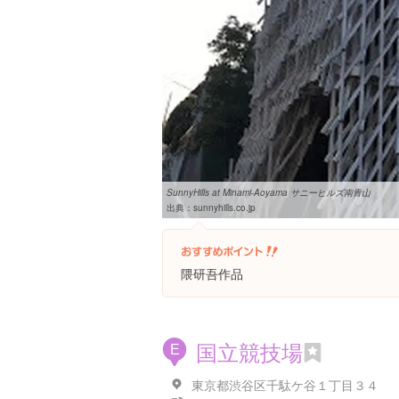
SunnyHills at Minami-Aoyama サニーヒルズ南青山
出典：
sunnyhills.co.jp
隈研吾作品
国立競技場
E
東京都渋谷区千駄ケ谷１丁目３４