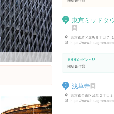
隈研吾作品
東京ミッドタ
C
東京都港区赤坂９丁目７-
隈研吾作品
浅草寺
D
東京都台東区浅草２丁目３