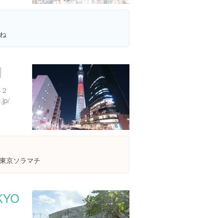
ね
-２
.jp/
東京ソラマチ
KYO