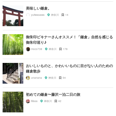
美味しい鎌倉。
yuiiwasawa
神奈川
14
御朱印ビキナーさんオススメ！「鎌倉」自然を感じる
御朱印巡り♪
moco738
神奈川
178
おいしいものと、かわいいものに目がない人のための
鎌倉散歩
unanana
神奈川
54
初めての鎌倉〜藤沢一泊二日の旅
Masa
神奈川
42