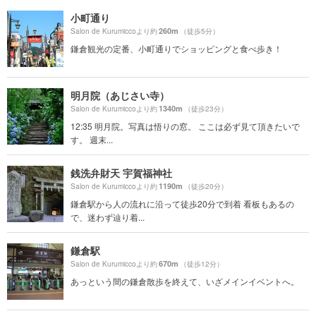
小町通り
260m
Salon de Kurumiccoより約
（徒歩5分）
鎌倉観光の定番、小町通りでショッピングと食べ歩き！
明月院（あじさい寺）
1340m
Salon de Kurumiccoより約
（徒歩23分）
12:35 明月院。写真は悟りの窓。 ここは必ず見て頂きたいで
す。 週末...
銭洗弁財天 宇賀福神社
1190m
Salon de Kurumiccoより約
（徒歩20分）
鎌倉駅から人の流れに沿って徒歩20分で到着 看板もあるの
で、迷わず辿り着...
鎌倉駅
670m
Salon de Kurumiccoより約
（徒歩12分）
あっという間の鎌倉散歩を終えて、いざメインイベントへ。