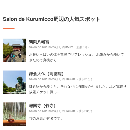
Salon de Kurumicco周辺の人気スポット
鶴岡八幡宮
350m
Salon de Kurumiccoより約
（徒歩6分）
お腹いっぱいの体を散歩でリフレッシュ。 北鎌倉から歩いて
きたので真横から...
鎌倉大仏（高徳院）
1860m
Salon de Kurumiccoより約
（徒歩31分）
鎌倉駅から歩くと、それなりに時間かかりました。江ノ電乗り
放題チケット買っ...
報国寺（竹寺）
1350m
Salon de Kurumiccoより約
（徒歩23分）
竹のお庭が有名です。