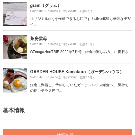
gram（グラム）
220m
Salon de Kurumiccoより約
（徒歩4分）
オリジナルringを作成できるお店です！silver925も華奢なデザ
イ...
茶房雲母
770m
Salon de Kurumiccoより約
（徒歩13分）
OZmagazineTRIP 2022年7月号「鎌倉の楽しみ方」に掲載さ...
GARDEN HOUSE Kamakura（ガーデンハウス）
730m
Salon de Kurumiccoより約
（徒歩13分）
鎌倉に到着し、予約していたガーデンハウス鎌倉へ。 気持ち
の良いテラス席で...
基本情報