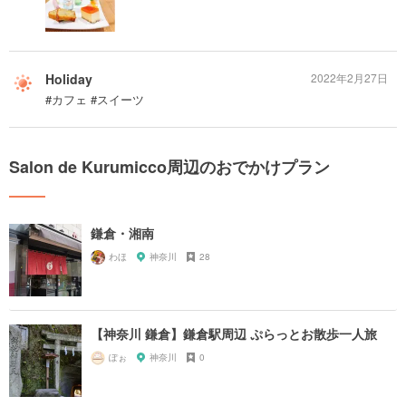
Holiday
2022年2月27日
#カフェ #スイーツ
Salon de Kurumicco周辺のおでかけプラン
鎌倉・湘南
わほ
神奈川
28
【神奈川 鎌倉】鎌倉駅周辺 ぷらっとお散歩一人旅
ぽぉ
神奈川
0