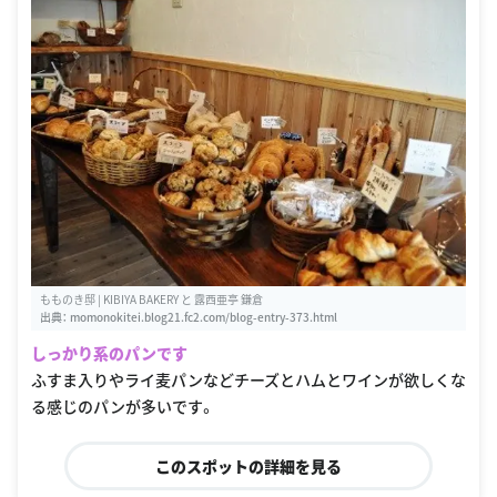
もものき邸 | KIBIYA BAKERY と 露西亜亭 鎌倉
出典：
momonokitei.blog21.fc2.com/blog-entry-373.html
しっかり系のパンです
ふすま入りやライ麦パンなどチーズとハムとワインが欲しくな
る感じのパンが多いです。
このスポットの詳細を見る