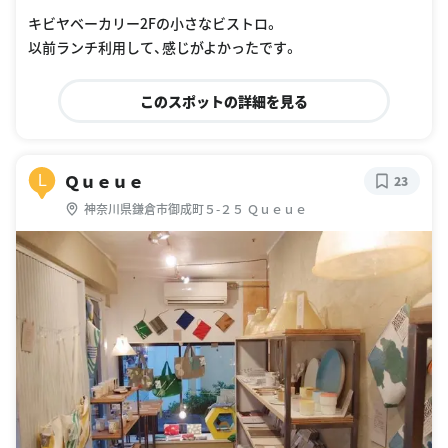
キビヤベーカリー2Fの小さなビストロ。
以前ランチ利用して、感じがよかったです。
このスポットの詳細を見る
Ｑｕｅｕｅ
L
23
神奈川県鎌倉市御成町５-２５ Ｑｕｅｕｅ