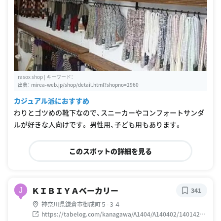
rasox shop | キーワード：
出典：
mirea-web.jp/shop/detail.html?shopno=2960
カジュアル派におすすめ
わりとゴツめの靴下なので、スニーカーやコンフォートサンダ
ルが好きな人向けです。 男性用、子ども用もあります。
このスポットの詳細を見る
ＫＩＢＩＹＡベーカリー
J
341
神奈川県鎌倉市御成町５-３４
https://tabelog.com/kanagawa/A1404/A140402/14014244