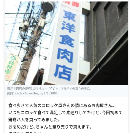
45
東洋食肉店の焼豚はおいしい～(ﾉﾟ∀ﾟ)ﾉ : さちきとの日々の生活
出典：
sachikito.exblog.jp/17102096
食べ歩きで人気のコロッケ屋さんの隣にあるお肉屋さん。
いつもコロッケ食べて満足して素通りしてたけど、今回初めて
鎌倉ハムを買ってみました。
お高めだけど、ちゃんと量り売りで買えます。