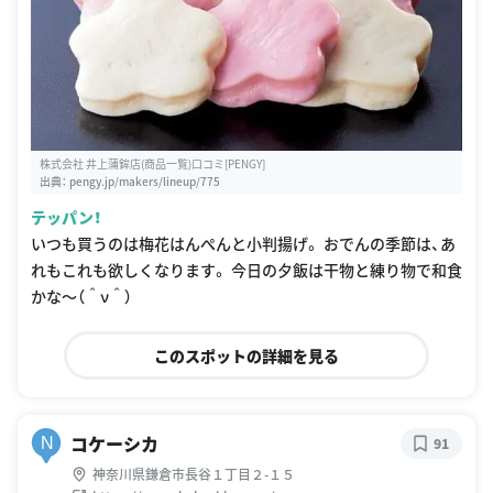
株式会社 井上蒲鉾店(商品一覧)口コミ[PENGY]
出典：
pengy.jp/makers/lineup/775
テッパン！
いつも買うのは梅花はんぺんと小判揚げ。 おでんの季節は、あ
れもこれも欲しくなります。 今日の夕飯は干物と練り物で和食
かな〜（＾ν＾）
このスポットの詳細を見る
コケーシカ
N
91
神奈川県鎌倉市長谷１丁目２-１５