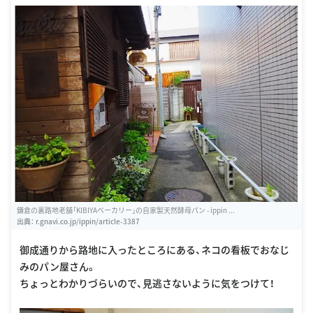
/
鎌倉の裏路地老舗「KIBIYAベーカリー」の自家製天然酵母パン - ippin ...
出典：
r.gnavi.co.jp/ippin/article-3387
御成通りから路地に入ったところにある、ネコの看板でおなじ
みのパン屋さん。
ちょっとわかりづらいので、見逃さないように気をつけて！