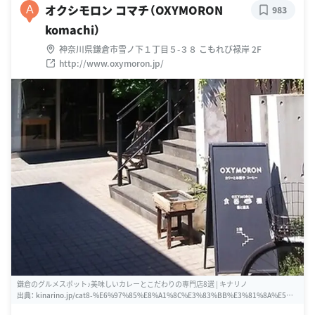
オクシモロン コマチ（OXYMORON
A
983
komachi）
神奈川県鎌倉市雪ノ下１丁目５-３８ こもれび禄岸 2F
http://www.oxymoron.jp/
鎌倉のグルメスポット♪美味しいカレーとこだわりの専門店8選 | キナリノ
出典：
kinarino.jp/cat8-%E6%97%85%E8%A1%8C%E3%83%BB%E3%81%8A%E5%8
7%BA%E3%81%8B%E3%81%91/14564-%E9%8E%8C%E5%80%89%E3%81%AE%E