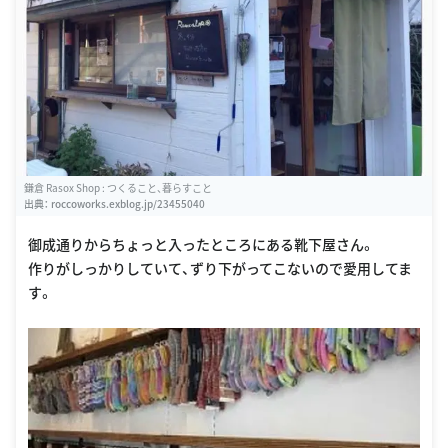
鎌倉 Rasox Shop : つくること、暮らすこと
出典：
roccoworks.exblog.jp/23455040
御成通りからちょっと入ったところにある靴下屋さん。
作りがしっかりしていて、ずり下がってこないので愛用してま
す。