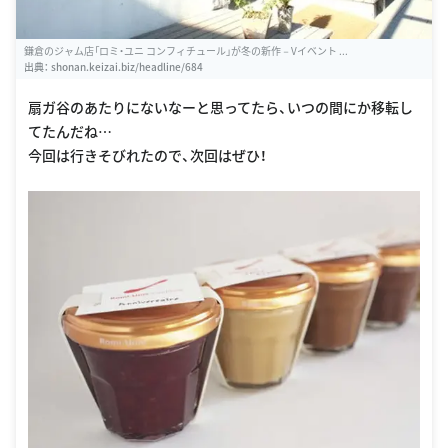
鎌倉のジャム店「ロミ・ユニ コンフィチュール」が冬の新作－Vイベント ...
出典：
shonan.keizai.biz/headline/684
扇ガ谷のあたりにないなーと思ってたら、いつの間にか移転し
てたんだね…
今回は行きそびれたので、次回はぜひ！