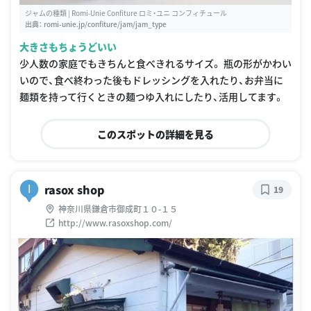
ジャムの種類 | Romi-Unie Confiture ロミ・ユニ コンフィチュール
出典：
romi-unie.jp/confiture/jam/jam_type
大きさもちょうどいい
少人数の家庭でもきちんと食べきれるサイズ。 瓶の形がかわい
いので、食べ終わった後もドレッシングを入れたり、お弁当に
麺類を持って行くときの麺つゆ入れにしたり、活用してます。
このスポットの詳細を見る
rasox shop
I
19
神奈川県鎌倉市御成町１０-１５
http://www.rasoxshop.com/