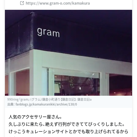
https://www.gram-o.com/kamakura
990ring『gram』（グラム）鎌倉小町通り【鎌倉日記】: 鎌倉日記α
出典：
fanblogs.jp/kamakuranikki/archive/138/0
人気のアクセサリー屋さん。
久しぶりに来たら、絶えず行列ができててびっくりしました。
けっこうキュレーションサイトとかでも取り上げられてるから