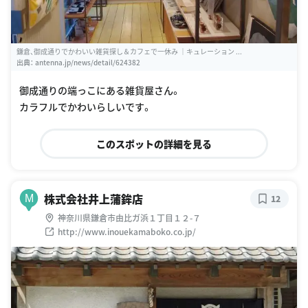
鎌倉、御成通りでかわいい雑貨探し＆カフェで一休み ｜キュレーション ...
出典：
antenna.jp/news/detail/624382
御成通りの端っこにある雑貨屋さん。
カラフルでかわいらしいです。
このスポットの詳細を見る
株式会社井上蒲鉾店
M
12
神奈川県鎌倉市由比ガ浜１丁目１２-７
http://www.inouekamaboko.co.jp/