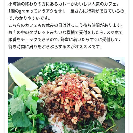
3%82%B0%E3%83%AB%E3%83%A1%E3%82%B9%E3%83%9D%E3%83%83%E3%
小町通の終わりの方にあるカレーがおいしい人気のカフェ。
83%88%E2%99%AA%E7%BE%8E%E5%91%B3%E3%81%97%E3%81%84%E3%8
1階のgramっていうアクセサリー屋さんに行列ができているの
2%AB%E3%83%AC%E3%83%BC%E3%81%A8%E3%81%93%E3%81%A0%E3%82%
8F%E3%82%8A%E3%81%AE%E5%B0%82%E9%96%80%E5%BA%978%E9%81%B8
で、わかりやすいです。
こちらのカフェもお休みの日はけっこう待ち時間があります。
お店の中のタブレットみたいな機械で受付をしたら、スマホで
順番をチェックできるので、鎌倉に着いたらすぐに受付して、
待ち時間に周りをぶらぶらするのがオススメです。