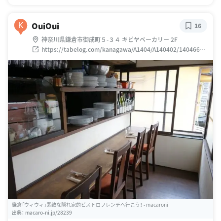
OuiOui
K
16
神奈川県鎌倉市御成町５-３４ キビヤベーカリー 2F
https://tabelog.com/kanagawa/A1404/A140402/14046644
/
鎌倉「ウィウィ」素敵な隠れ家的ビストロフレンチへ行こう！ - macaroni
出典：
macaro-ni.jp/28239