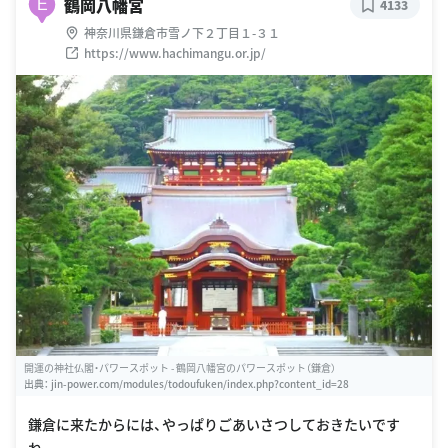
鶴岡八幡宮
E
4133
神奈川県鎌倉市雪ノ下２丁目１-３１
https://www.hachimangu.or.jp/
開運の神社仏閣・パワースポット - 鶴岡八幡宮のパワースポット（鎌倉）
出典：
jin-power.com/modules/todoufuken/index.php?content_id=28
鎌倉に来たからには、やっぱりごあいさつしておきたいです