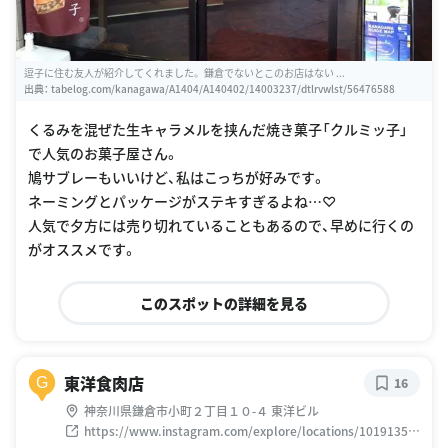
逗子に住む友人が紹介してくれました。 鎌倉でないとこのお店はない ...
出典：
tabelog.com/kanagawa/A1404/A140402/14003237/dtlrvwlst/56476588
くるみを混ぜた生キャラメルを挟んだ焼き菓子「クルミッ子」
で人気のお菓子屋さん。
鳩サブレーもいいけど、私はこっちが好みです。
ネーミングとパッケージがステキすぎるよね…♡
人気で夕方には売り切れていることもあるので、早めに行くの
がオススメです。
このスポットの詳細を見る
東洋食肉店
G
16
神奈川県鎌倉市小町２丁目１０-４ 東洋ビル
https://www.instagram.com/explore/locations/10191358