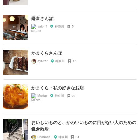
鎌倉さんぽ
satomi
神奈川
5
かまくらさんぽ
ayatter
神奈川
17
かまくら・私の好きなお店
Mariko
神奈川
20
おいしいものと、かわいいものに目がない人のための
鎌倉散歩
unanana
神奈川
54