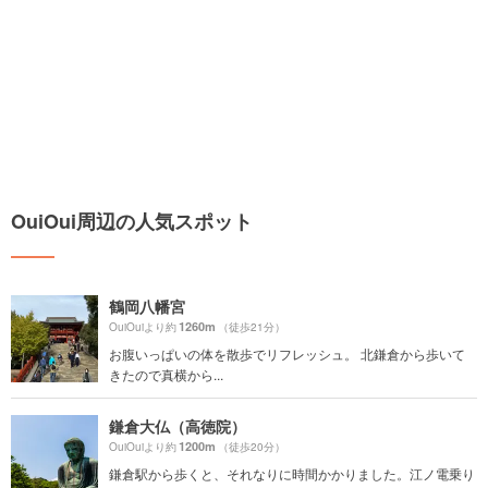
OuiOui周辺の人気スポット
鶴岡八幡宮
1260m
OuiOuiより約
（徒歩21分）
お腹いっぱいの体を散歩でリフレッシュ。 北鎌倉から歩いて
きたので真横から...
鎌倉大仏（高徳院）
1200m
OuiOuiより約
（徒歩20分）
鎌倉駅から歩くと、それなりに時間かかりました。江ノ電乗り