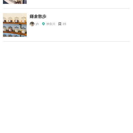
鎌倉散歩
yh
神奈川
35