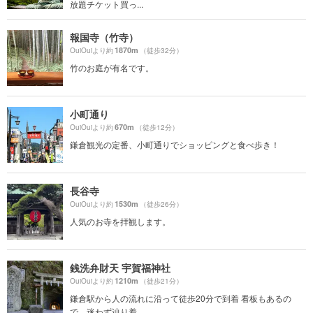
放題チケット買っ...
報国寺（竹寺）
1870m
OuiOuiより約
（徒歩32分）
竹のお庭が有名です。
小町通り
670m
OuiOuiより約
（徒歩12分）
鎌倉観光の定番、小町通りでショッピングと食べ歩き！
長谷寺
1530m
OuiOuiより約
（徒歩26分）
人気のお寺を拝観します。
銭洗弁財天 宇賀福神社
1210m
OuiOuiより約
（徒歩21分）
鎌倉駅から人の流れに沿って徒歩20分で到着 看板もあるの
で、迷わず辿り着...