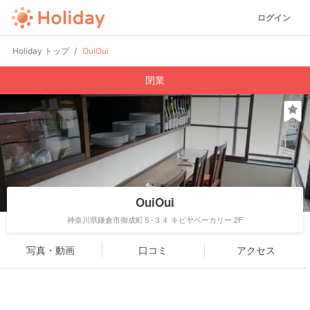
ログイン
Holiday トップ
OuiOui
閉業
OuiOui
神奈川県鎌倉市御成町５-３４ キビヤベーカリー 2F
写真・動画
口コミ
アクセス