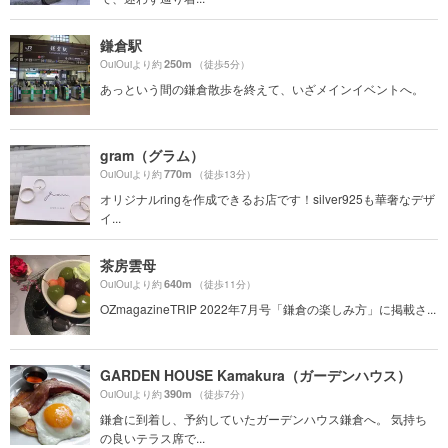
鎌倉駅
250m
OuiOuiより約
（徒歩5分）
あっという間の鎌倉散歩を終えて、いざメインイベントへ。
gram（グラム）
770m
OuiOuiより約
（徒歩13分）
オリジナルringを作成できるお店です！silver925も華奢なデザ
イ...
茶房雲母
640m
OuiOuiより約
（徒歩11分）
OZmagazineTRIP 2022年7月号「鎌倉の楽しみ方」に掲載さ...
GARDEN HOUSE Kamakura（ガーデンハウス）
390m
OuiOuiより約
（徒歩7分）
鎌倉に到着し、予約していたガーデンハウス鎌倉へ。 気持ち
の良いテラス席で...