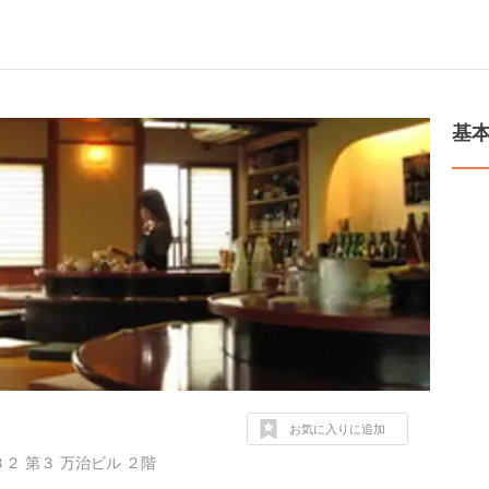
基
お気に入りに追加
２ 第３ 万治ビル ２階