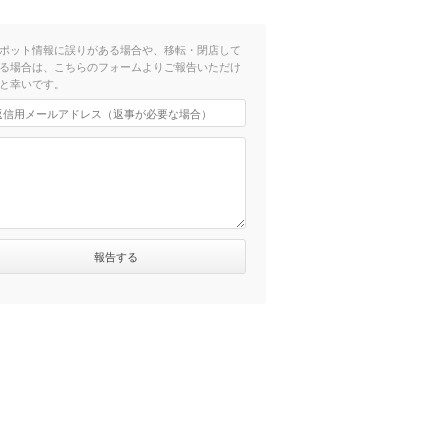
ポット情報に誤りがある場合や、移転・閉店して
る場合は、こちらのフォームよりご報告いただけ
と幸いです。