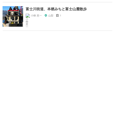
富士川街道、本栖みちと富士山麓散歩
小柳 恵一
山梨
1