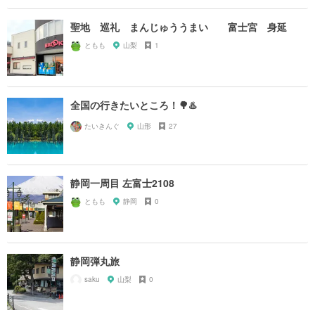
聖地 巡礼 まんじゅううまい 富士宮 身延
ともも
山梨
1
全国の行きたいところ！🌳♨️
たいきんぐ
山形
27
静岡一周目 左富士2108
ともも
静岡
0
静岡弾丸旅
saku
山梨
0