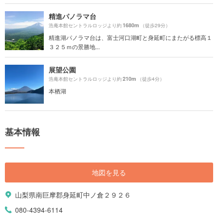
精進パノラマ台
1680m
浩庵本館セントラルロッジより約
（徒歩29分）
精進湖パノラマ台は、富士河口湖町と身延町にまたがる標高１
３２５ｍの景勝地...
展望公園
210m
浩庵本館セントラルロッジより約
（徒歩4分）
本栖湖
基本情報
地図を見る
山梨県南巨摩郡身延町中ノ倉２９２６
080-4394-6114