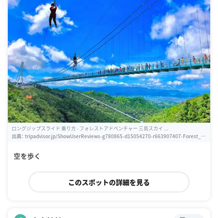
ロングジップスライド 乗り方 - フォレストアドベンチャー 三島スカイ ...
出典：
tripadvisor.jp/ShowUserReviews-g780865-d15054270-r663907407-Forest_A
dventure_Mishima_Skywalk-Mishima_Shizuoka_Prefecture_Tokai_Chubu.html
空を歩く
このスポットの詳細を見る