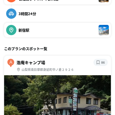
3時間24分
新宿駅
このプランのスポット一覧
浩庵キャンプ場
A
86
山梨県南巨摩郡身延町中ノ倉２９２６