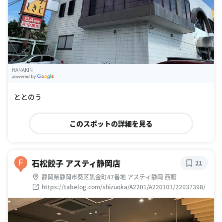
HANAKIN
G
oogle Places
ととのう
このスポットの詳細を見る
石松餃子 アスティ静岡店
F
21
静岡県静岡市葵区黒金町47番地 アスティ静岡 西館
https://tabelog.com/shizuoka/A2201/A220101/22037398/