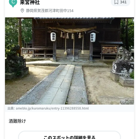
来宮神社
C
341
静岡県賀茂郡河津町田中154
出典：
ameblo.jp/kuromaruku/entry-11396288558.html
酒難除け
このスポットの詳細を見る