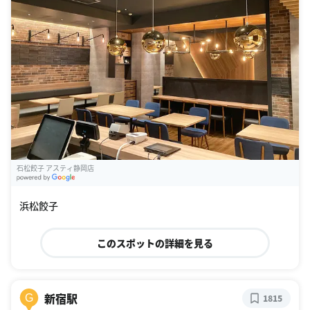
石松餃子 アスティ静岡店
G
oogle Places
浜松餃子
このスポットの詳細を見る
新宿駅
G
1815