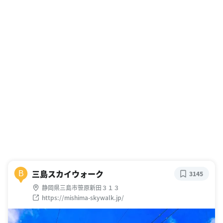
三島スカイウォーク
B
3145
静岡県三島市笹原新田３１３
https://mishima-skywalk.jp/