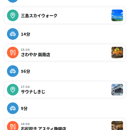
三島スカイウォーク
14分
15:30
さわやか 函南店
56分
17:30
サウナしきじ
9分
19:00
石松餃子 アスティ静岡店