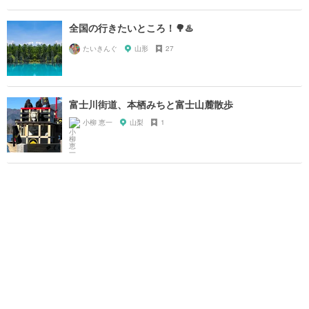
全国の行きたいところ！🌳♨️
たいきんぐ
山形
27
富士川街道、本栖みちと富士山麓散歩
小柳 恵一
山梨
1