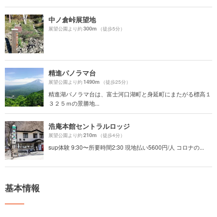
中ノ倉峠展望地
300m
展望公園より約
（徒歩5分）
精進パノラマ台
1490m
展望公園より約
（徒歩25分）
精進湖パノラマ台は、富士河口湖町と身延町にまたがる標高１
３２５ｍの景勝地...
浩庵本館セントラルロッジ
210m
展望公園より約
（徒歩4分）
sup体験 9:30〜所要時間2:30 現地払い5600円/人 コロナの...
基本情報