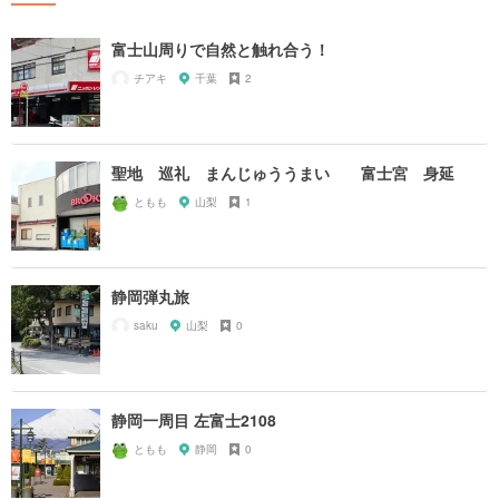
富士山周りで自然と触れ合う！
チアキ
千葉
2
聖地 巡礼 まんじゅううまい 富士宮 身延
ともも
山梨
1
静岡弾丸旅
saku
山梨
0
静岡一周目 左富士2108
ともも
静岡
0