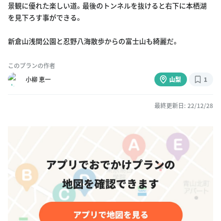
景観に優れた楽しい道。最後のトンネルを抜けると右下に本栖湖
を見下ろす事ができる。
新倉山浅間公園と忍野八海散歩からの富士山も綺麗だ。
このプランの作者
小柳 恵一
山梨
1
最終更新日: 22/12/28