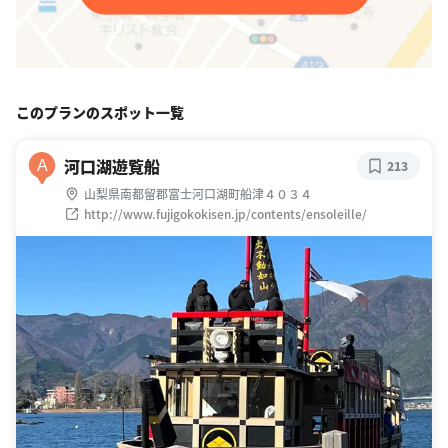
このプランのスポット一覧
河口湖遊覧船
A
213
山梨県南都留郡富士河口湖町船津４０３４
http://www.fujigokokisen.jp/contents/ensoleille/