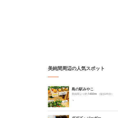
美純間周辺の人気スポット
島の駅みやこ
1450m
美純間より約
（徒歩25分）
・
ダグズ・バーガー