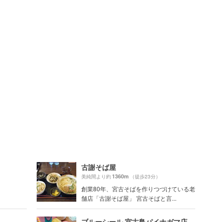
古謝そば屋
1360m
美純間より約
（徒歩23分）
創業80年、宮古そばを作りつづけている老
舗店「古謝そば屋」 宮古そばと言...
ブルーシール 宮古島パイナガマ店