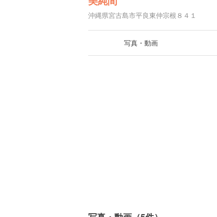
美純間
沖縄県宮古島市平良東仲宗根８４１
写真・動画