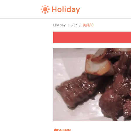
Holiday トップ
美純間