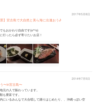
2017年5月8日
景】宮古島で大自然と美ら海に出逢おう♪
もおかわり自由です(o^^o)
に行ったら必ず寄りたいお店！
2014年7月5日
う〜in宮古島〜
地元の人で賑わっています。
類も豊富です。
内にいるみんなで大合唱して踊りはじめたり、、沖縄っぽい空