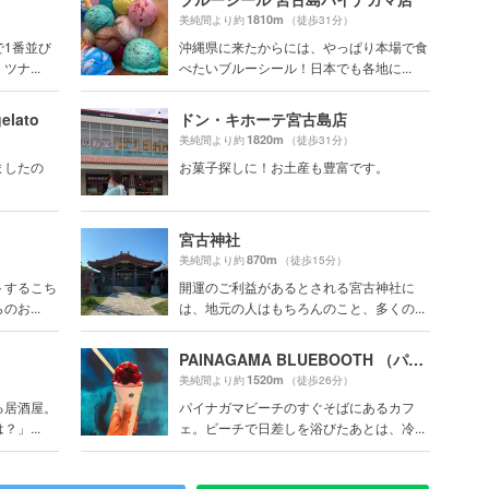
1810m
美純間より約
（徒歩31分）
で1番並び
沖縄県に来たからには、やっぱり本場で食
ナ...
べたいブルーシール！日本でも各地に...
lato
ドン・キホーテ宮古島店
1820m
美純間より約
（徒歩31分）
ましたの
お菓子探しに！お土産も豊富です。
宮古神社
870m
美純間より約
（徒歩15分）
トするこち
開運のご利益があるとされる宮古神社に
お...
は、地元の人はもちろんのこと、多くの...
PAINAGAMA BLUEBOOTH （パイナガマブルーブース）
1520m
美純間より約
（徒歩26分）
る居酒屋。
パイナガマビーチのすぐそばにあるカフ
」...
ェ。ビーチで日差しを浴びたあとは、冷...