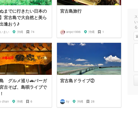
ぬまでに行きたい日本の
宮古島旅行
ス
】宮古島で大自然と美ら
い
出逢おう♪
る
いまい
沖縄
74
anpc1996
沖縄
1
島 グルメ巡り🚗バーガ
宮古島ドライブ②
宮古そば、島唄ライブで
！
o chan
沖縄
6
ky
沖縄
28