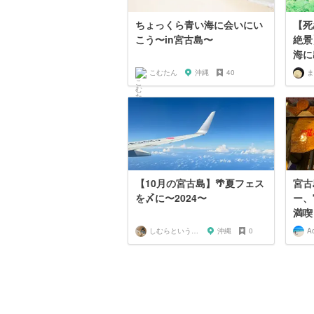
ちょっくら青い海に会いにい
【死
こう〜in宮古島〜
絶景
海に
こむたん
沖縄
40
ま
【10月の宮古島】🌴夏フェス
宮古
を〆に〜2024〜
ー、
満喫
しむらというもの
沖縄
0
A