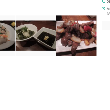
0
h
3