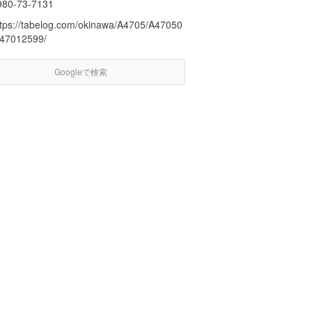
980-73-7131
ttps://tabelog.com/okinawa/A4705/A47050
/47012599/
Googleで検索