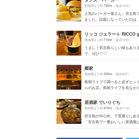
740m
美純間より約
（徒歩13分）
人気のバーガー屋さん。宮古島
ました。話題になっていたのは、ツ
リッコ ジェラート RICCO ge
710m
美純間より約
（徒歩12分）
うまし！宮古島らしい味もあり
で、ぜひ♡♡
郷家
340m
美純間より約
（徒歩6分）
島唄ライブで調べると必ずヒッ
らのお店。島唄ライブを見ながらの
居酒家 でいりぐち
610m
美純間より約
（徒歩11分）
宮古島の中心街、下里通りにあ
「宮古島で一番おいしい居酒屋は？