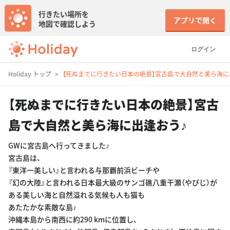
行きたい場所を
アプリで開く
地図で確認しよう
ログイン
Holiday トップ
【死ぬまでに行きたい日本の絶景】宮古島で大自然と美ら海に
【死ぬまでに行きたい日本の絶景】宮古
島で大自然と美ら海に出逢おう♪
GWに宮古島へ行ってきました♪
宮古島は、
『東洋一美しい』と言われる与那覇前浜ビーチや
『幻の大陸』と言われる日本最大級のサンゴ礁八重干瀬（やびじ）が
ある美しい海と自然溢れる気候も人も猫も
あたたかな素敵な島♪
沖縄本島から南西に約290 kmに位置し、