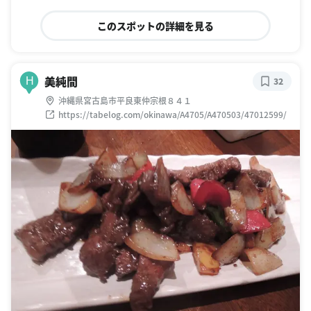
このスポットの詳細を見る
美純間
H
32
沖縄県宮古島市平良東仲宗根８４１
https://tabelog.com/okinawa/A4705/A470503/47012599/