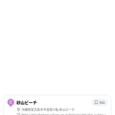
砂山ビーチ
E
922
沖縄県宮古島市平良荷川取 砂山ビーチ
http://miyakonavi.sakura.ne.jp/keisyou/miyako_sunayam