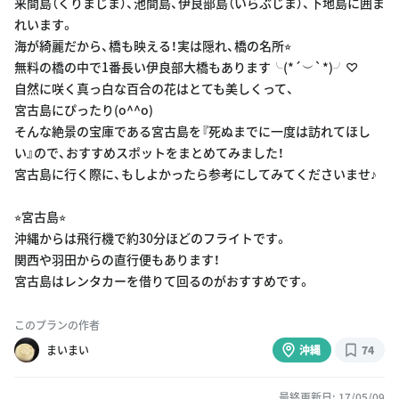
来間島（くりまじま）、池間島、伊良部島（いらぶじま）、下地島に囲ま
れいます。
海が綺麗だから、橋も映える！実は隠れ、橋の名所⭐︎
無料の橋の中で1番長い伊良部大橋もあります╰(*´︶`*)╯♡
自然に咲く真っ白な百合の花はとても美しくって、
宮古島にぴったり(o^^o)
そんな絶景の宝庫である宮古島を『死ぬまでに一度は訪れてほし
い』ので、おすすめスポットをまとめてみました！
宮古島に行く際に、もしよかったら参考にしてみてくださいませ♪
⭐︎宮古島⭐︎
沖縄からは飛行機で約30分ほどのフライトです。
関西や羽田からの直行便もあります！
宮古島はレンタカーを借りて回るのがおすすめです。
このプランの作者
まいまい
沖縄
74
最終更新日: 17/05/09