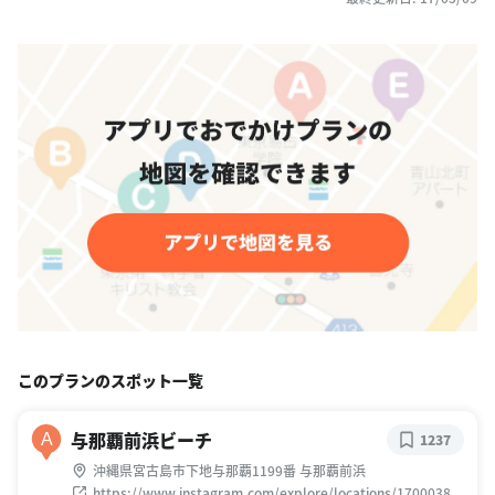
このプランのスポット一覧
与那覇前浜ビーチ
A
1237
沖縄県宮古島市下地与那覇1199番 与那覇前浜
https://www.instagram.com/explore/locations/1700038