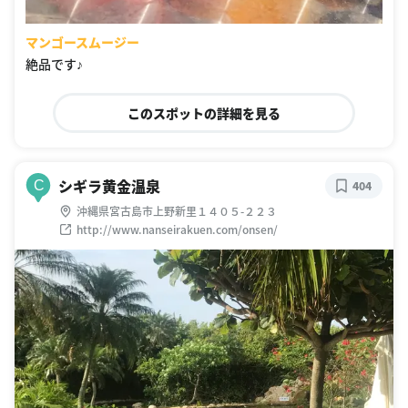
マンゴースムージー
絶品です♪
このスポットの詳細を見る
シギラ黄金温泉
C
404
沖縄県宮古島市上野新里１４０５-２２３
http://www.nanseirakuen.com/onsen/