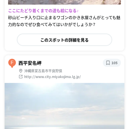
ここにたどり着くまでの道も絵になる♪
砂山ビーチ入り口に止まるワゴンのかき氷屋さんがとっても魅
力的なのでぜひ食べてみてはいかがでしょうか？
このスポットの詳細を見る
西平安名岬
F
105
沖縄県宮古島市平良狩俣
http://www.city.miyakojima.lg.jp/