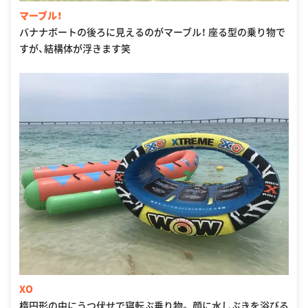
マーブル！
バナナボートの後ろに見えるのがマーブル！ 座る型の乗り物で
すが、結構体が浮きます笑
XO
楕円形の中にうつ伏せで寝転ぶ乗り物。 顔に水しぶきを浴びる