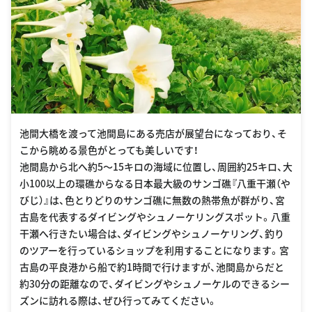
池間大橋を渡って池間島にある売店が展望台になっており、そ
こから眺める景色がとっても美しいです！
池間島から北へ約5〜15キロの海域に位置し、周囲約25キロ、大
小100以上の環礁からなる日本最大級のサンゴ礁『八重干瀬（や
びじ）』は、色とりどりのサンゴ礁に無数の熱帯魚が群がり、宮
古島を代表するダイビングやシュノーケリングスポット。八重
干瀬へ行きたい場合は、ダイビングやシュノーケリング、釣り
のツアーを行っているショップを利用することになります。宮
古島の平良港から船で約1時間で行けますが、池間島からだと
約30分の距離なので、ダイビングやシュノーケルのできるシー
ズンに訪れる際は、ぜひ行ってみてください。