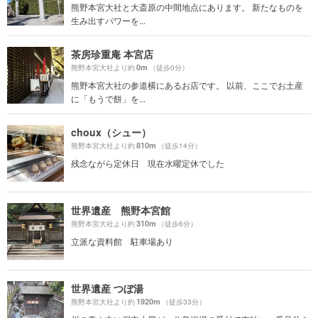
熊野本宮大社と大斎原の中間地点にあります。 新たなものを
生み出すパワーを...
茶房珍重庵 本宮店
0m
熊野本宮大社より約
（徒歩0分）
熊野本宮大社の参道横にあるお店です。 以前、ここでお土産
に「もうで餅」を...
choux（シュー）
810m
熊野本宮大社より約
（徒歩14分）
残念ながら定休日 現在水曜定休でした
世界遺産 熊野本宮館
310m
熊野本宮大社より約
（徒歩6分）
立派な資料館 駐車場あり
世界遺産 つぼ湯
1920m
熊野本宮大社より約
（徒歩33分）