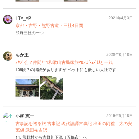
I T^_^P
2021年4月3日
京都・吉野・熊野古道・三社4日間
熊野三社の一つ
ちか王
2020年8月18日
ｫﾔｼﾞ会？仲間年1和歌山古民家旅ﾏﾛﾝU´•ﻌ•`Uと一緒
108段？の階段がぁりますが ペットにも優しい大社です
小柳 恵一
2019年5月18日
古事記を巡る旅 古事記 現代語譯古事記 稗田の阿禮、太の安
萬侶 武田祐吉訳
14. 熊野村から吉野川下流（五條市）へ