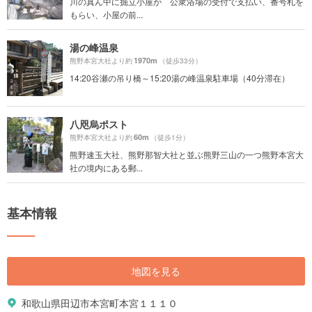
川の真ん中に掘立小屋が 公衆浴場の受付で支払い、番号札を
もらい、小屋の前...
湯の峰温泉
1970m
熊野本宮大社より約
（徒歩33分）
14:20谷瀬の吊り橋～15:20湯の峰温泉駐車場（40分滞在）
八咫烏ポスト
60m
熊野本宮大社より約
（徒歩1分）
熊野速玉大社、熊野那智大社と並ぶ熊野三山の一つ熊野本宮大
社の境内にある郵...
基本情報
地図を見る
和歌山県田辺市本宮町本宮１１１０