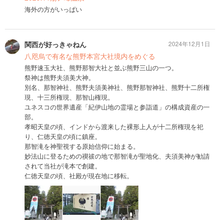
海外の方がいっぱい
関西が好っきゃねん
2024年12月1日
八咫烏で有名な熊野本宮大社境内をめぐる
熊野速玉大社、熊野那智大社と並ぶ熊野三山の一つ。
祭神は熊野夫須美大神。
別名、那智神社、熊野夫須美神社、熊野那智神社、熊野十二所権
現、十三所権現、那智山権現。
ユネスコの世界遺産「紀伊山地の霊場と参詣道」の構成資産の一
部。
孝昭天皇の頃、インドから渡来した裸形上人が十二所権現を祀
り、仁徳天皇の頃に鎮座。
那智滝を神聖視する原始信仰に始まる。
妙法山に登るための禊祓の地で那智滝が聖地化、夫須美神が勧請
されて当社が滝本で創建。
仁徳天皇の頃、社殿が現在地に移転。