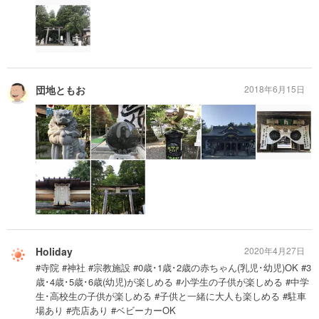
団地ともお
2018年6月15日
Holiday
2020年4月27日
#寺院 #神社 #宗教施設 #0歳･1歳･2歳の赤ちゃん(乳児･幼児)OK #3
歳･4歳･5歳･6歳(幼児)が楽しめる #小学生の子供が楽しめる #中学
生･高校生の子供が楽しめる #子供と一緒に大人も楽しめる #駐車
場あり #売店あり #ベビーカーOK