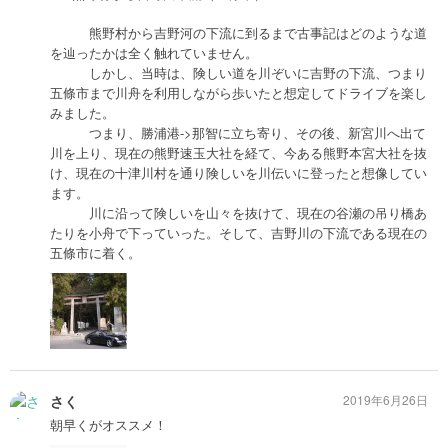
熊野村から吉野河の下流に到るまで古事記はどのような道
を辿ったかは全く触れていません。
しかし、当時は、険しい道を川ぞいに吉野の下流、つまり
五條市まで川舟を利用しながら歩いたと想定してドライブを楽し
みました。
つまり、勝浦港->那智に立ち寄り、その後、新宮川へ出て
川を上り、現在の熊野速玉大社を経て、今ある熊野本宮大社を抜
け、現在の十津川村を通り険しいを川伝いに登ったと想像してい
ます。
川に沿って険しいを山々を抜けて、現在の谷瀬の吊り橋あ
たりを小舟で下っていった。そして、吉野川の下流である現在の
五條市に着く。
さく
2019年6月26日
朝早くがオススメ！