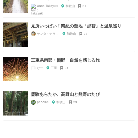
Anno Takayuki
和歌山
61
見所いっぱい！南紀の聖地「那智」と温泉巡り
サンタ・デラックス
和歌山
27
三重県南部・熊野 自然を感じる旅
むー
三重
24
霊験あらたか、高野山と熊野のたび
phoolan
和歌山
23