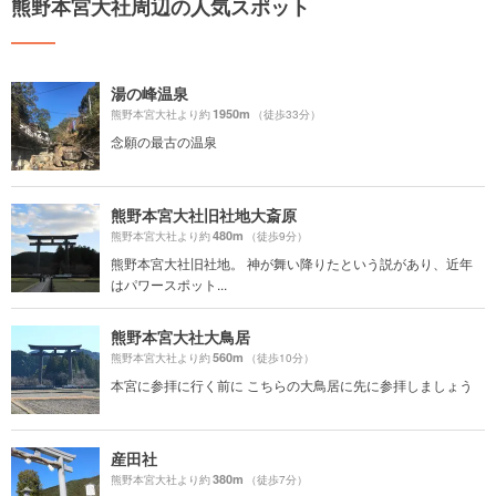
熊野本宮大社周辺の人気スポット
湯の峰温泉
1950m
熊野本宮大社より約
（徒歩33分）
念願の最古の温泉
熊野本宮大社旧社地大斎原
480m
熊野本宮大社より約
（徒歩9分）
熊野本宮大社旧社地。 神が舞い降りたという説があり、近年
はパワースポット...
熊野本宮大社大鳥居
560m
熊野本宮大社より約
（徒歩10分）
本宮に参拝に行く前に こちらの大鳥居に先に参拝しましょう
産田社
380m
熊野本宮大社より約
（徒歩7分）