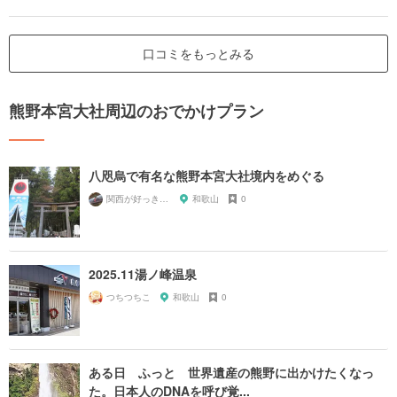
口コミをもっとみる
熊野本宮大社周辺のおでかけプラン
八咫烏で有名な熊野本宮大社境内をめぐる
関西が好っきゃねん
和歌山
0
2025.11湯ノ峰温泉
つちつちこ
和歌山
0
ある日 ふっと 世界遺産の熊野に出かけたくなっ
た。日本人のDNAを呼び覚...