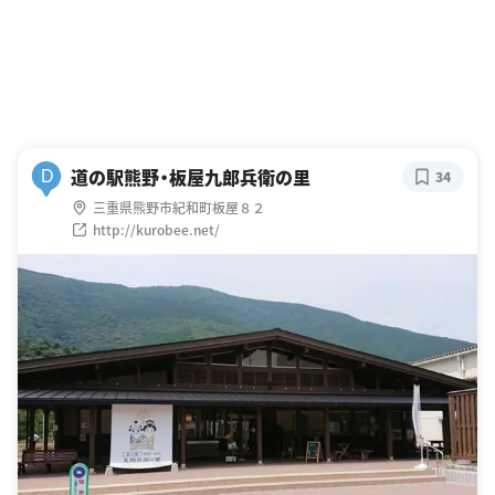
道の駅熊野・板屋九郎兵衛の里
D
34
三重県熊野市紀和町板屋８２
http://kurobee.net/