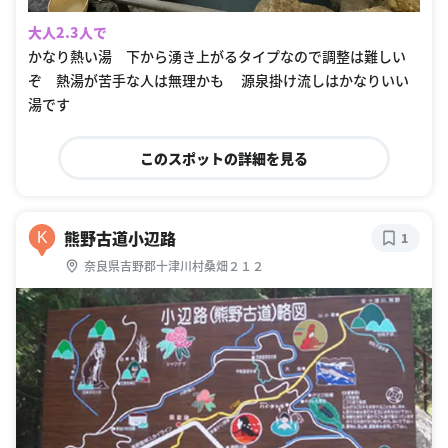
大人2.3人で
かなり熱い湯 下から湧き上がるタイプなので調整は難しい
ぞ 熱湯が苦手な人は無理かも 源泉掛け流しはかなりいい
湯です
このスポットの詳細を見る
熊野古道小辺路
K
1
奈良県吉野郡十津川村桑畑２１２