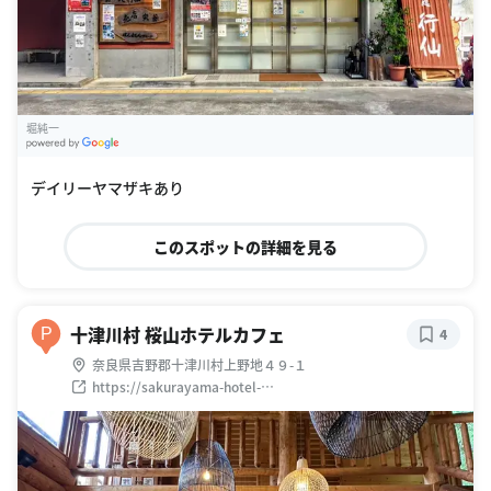
堀純一
G
oogle Places
デイリーヤマザキあり
このスポットの詳細を見る
十津川村 桜山ホテルカフェ
P
4
奈良県吉野郡十津川村上野地４９-１
https://sakurayama-hotel-
cafe.com/totsukawa/index.html