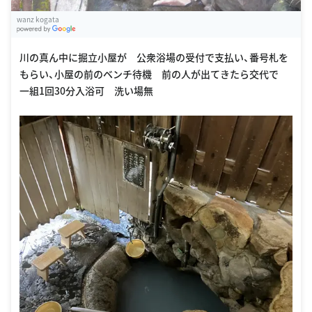
wanz kogata
G
oogle Places
川の真ん中に掘立小屋が 公衆浴場の受付で支払い、番号札を
もらい、小屋の前のベンチ待機 前の人が出てきたら交代で
一組1回30分入浴可 洗い場無