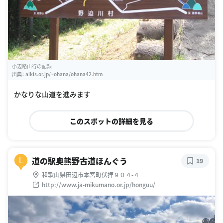
小辺路山行の記録
出典：
aikis.or.jp/~ohana/ohana42.htm
かなりな山道を進みます
このスポットの詳細を見る
道の駅奥熊野古道ほんぐう
L
19
和歌山県田辺市本宮町伏拝９０４-４
http://www.ja-mikumano.or.jp/honguu/