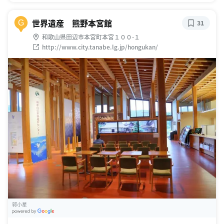
世界遺産 熊野本宮館
G
31
和歌山県田辺市本宮町本宮１００-１
http://www.city.tanabe.lg.jp/hongukan/
郭小星
G
oogle Places