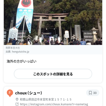
熊野本宮大社
出典：
hongutaisha.jp
海外の方がいっぱい
このスポットの詳細を見る
choux（シュー）
F
33
和歌山県田辺市本宮町本宮１５７１-１５
https://instagram.com/choux.kumano?r=nametag