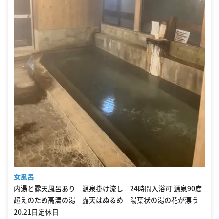
女風呂
内湯と露天風呂あり 源泉掛け流し 24時間入浴可 源泉90度
超えのため高温の湯 露天はぬるめ 湯葉状の湯の花が漂う
20.21日定休日