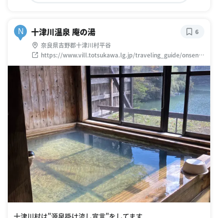
十津川温泉 庵の湯
N
6
奈良県吉野郡十津川村平谷
https://www.vill.totsukawa.lg.jp/traveling_guide/onsen_
gou/
十津川村は"源泉掛け流し宣言"をしてます