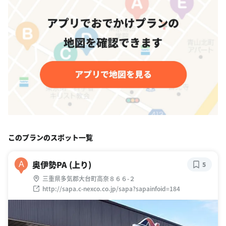
このプランのスポット一覧
奥伊勢PA (上り)
A
5
三重県多気郡大台町高奈８６６-２
http://sapa.c-nexco.co.jp/sapa?sapainfoid=184