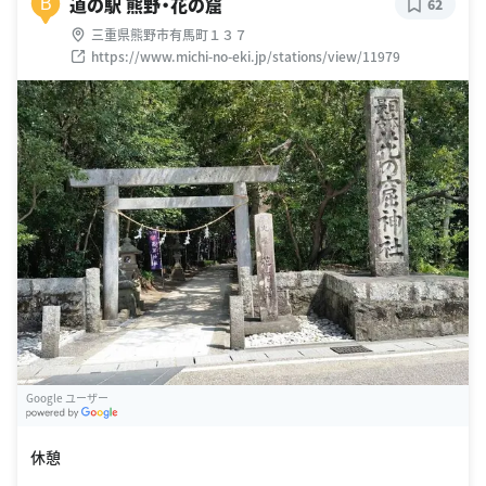
道の駅 熊野・花の窟
B
62
三重県熊野市有馬町１３７
https://www.michi-no-eki.jp/stations/view/11979
Google ユーザー
G
oogle Places
休憩