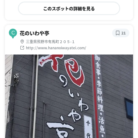
このスポットの詳細を見る
花のいわや亭
C
21
三重県熊野市有馬町２０５-１
http://www.hananoiwayatei.com/