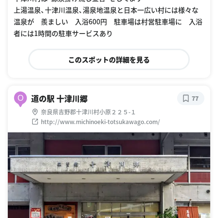
上湯温泉、十津川温泉、湯泉地温泉と日本一広い村には様々な
温泉が 羨ましい 入浴600円 駐車場は村営駐車場に 入浴
者には1時間の駐車サービスあり
このスポットの詳細を見る
道の駅 十津川郷
O
77
奈良県吉野郡十津川村小原２２５-１
http://www.michinoeki-totsukawago.com/