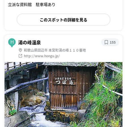
立派な資料館 駐車場あり
このスポットの詳細を見る
湯の峰温泉
H
155
和歌山県田辺市 本宮町湯の峰１１０番地
http://www.hongu.jp/