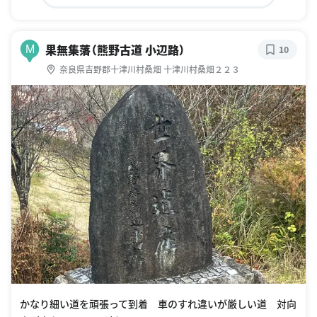
果無集落（熊野古道 小辺路）
M
10
奈良県吉野郡十津川村桑畑 十津川村桑畑２２３
かなり細い道を頑張って到着 車のすれ違いが厳しい道 対向