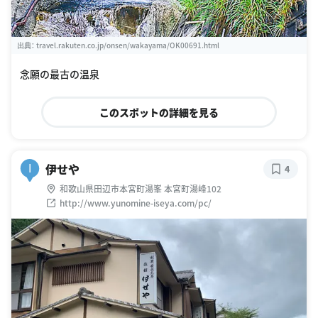
出典：
travel.rakuten.co.jp/onsen/wakayama/OK00691.html
念願の最古の温泉
このスポットの詳細を見る
伊せや
I
4
和歌山県田辺市本宮町湯峯 本宮町湯峰102
http://www.yunomine-iseya.com/pc/