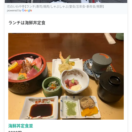
花のいわや亭【ランチ/寿司/焼肉/しゃぶしゃぶ/宴会/忘年会・新年会/熊野】
G
oogle Places
ランチは海鮮丼定食
海鮮丼定食並