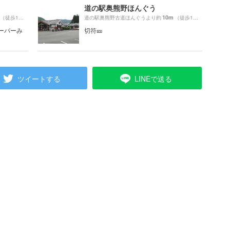
道の駅奥熊野ほんぐう
10m
（徒歩1分）
道の駅奥熊野古道ほんぐうより約
（徒歩1分）
ーパーみ
切符🎫
ツイートする
LINEで送る