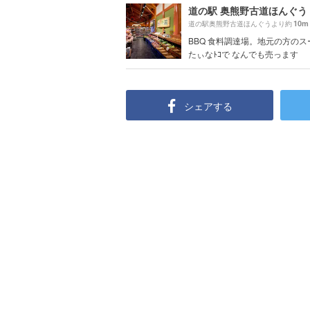
道の駅 奥熊野古道ほんぐう
10m
道の駅奥熊野古道ほんぐうより約
BBQ 食料調達場。地元の方のス
たぃなﾄｺで なんでも売っます
シェアする