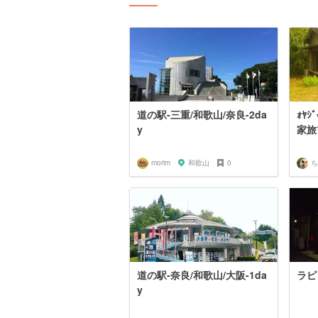
道の駅-三重/和歌山/奈良-2da
ｫﾔ
y
morim
和歌山
0
ち
道の駅-奈良/和歌山/大阪-1da
ラピ
y