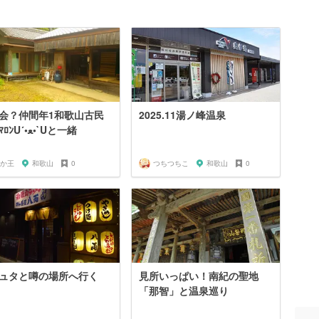
ｼﾞ会？仲間年1和歌山古民
2025.11湯ノ峰温泉
家旅ﾏﾛﾝU´•ﻌ•`Uと一緒
か王
和歌山
0
つちつちこ
和歌山
0
ュタと噂の場所へ行く
見所いっぱい！南紀の聖地
「那智」と温泉巡り