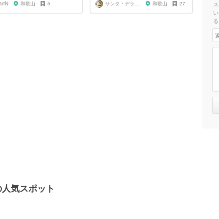
arrN
和歌山
5
サンタ・デラックス
和歌山
27
ス
い
る
の人気スポット