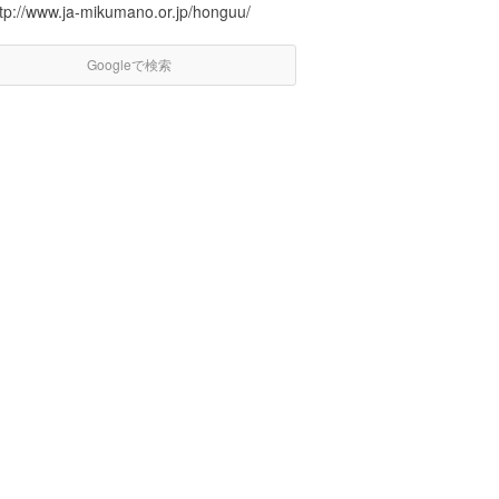
ttp://www.ja-mikumano.or.jp/honguu/
Googleで検索