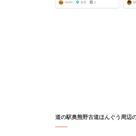
morim
奈良
2
M
道の駅奥熊野古道ほんぐう周辺