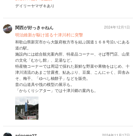
デイリーヤマザキあり
関西が好っきゃねん
2024年12月1日
明治維新が駆け巡る十津川村に突撃
和歌山県新宮市から大阪府枚方市を結ぶ国道１６８号沿いにある
道の駅。
施設内には総合観光案内所、特産品コーナー、そば専門店、山里
の文化「むかし館」、足湯など。
特産物コーナーでは周辺で採れた新鮮な野菜や果物をはじめ、十
津川清流のあまご甘露煮、鮎あぶり、豆腐、こんにゃく、田舎み
そ、梅干、「ゆべし柚餅子」などを販売。
昔の山道具や筏の模型の展示も。
「からくりシアター」では十津川郷の案内も。
arigoma27
2024年11月17日