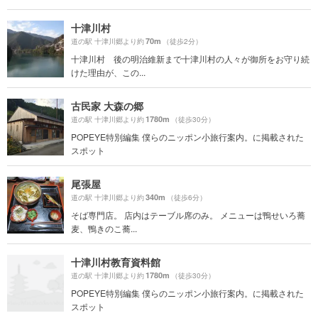
十津川村
70m
道の駅 十津川郷より約
（徒歩2分）
十津川村 後の明治維新まで十津川村の人々が御所をお守り続
けた理由が、この...
古民家 大森の郷
1780m
道の駅 十津川郷より約
（徒歩30分）
POPEYE特別編集 僕らのニッポン小旅行案内。に掲載された
スポット
尾張屋
340m
道の駅 十津川郷より約
（徒歩6分）
そば専門店。 店内はテーブル席のみ。 メニューは鴨せいろ蕎
麦、鴨きのこ蕎...
十津川村教育資料館
1780m
道の駅 十津川郷より約
（徒歩30分）
POPEYE特別編集 僕らのニッポン小旅行案内。に掲載された
スポット