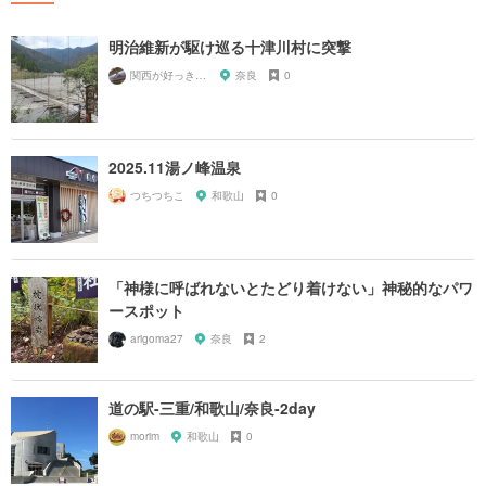
明治維新が駆け巡る十津川村に突撃
関西が好っきゃねん
奈良
0
2025.11湯ノ峰温泉
つちつちこ
和歌山
0
「神様に呼ばれないとたどり着けない」神秘的なパワ
ースポット
arigoma27
奈良
2
道の駅-三重/和歌山/奈良-2day
morim
和歌山
0