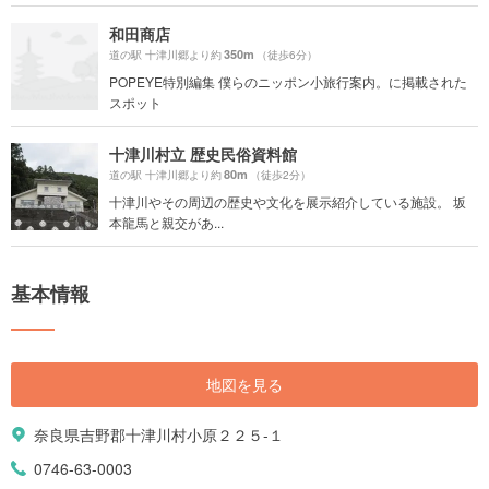
和田商店
350m
道の駅 十津川郷より約
（徒歩6分）
POPEYE特別編集 僕らのニッポン小旅行案内。に掲載された
スポット
十津川村立 歴史民俗資料館
80m
道の駅 十津川郷より約
（徒歩2分）
十津川やその周辺の歴史や文化を展示紹介している施設。 坂
本龍馬と親交があ...
基本情報
地図を見る
奈良県吉野郡十津川村小原２２５-１
0746-63-0003