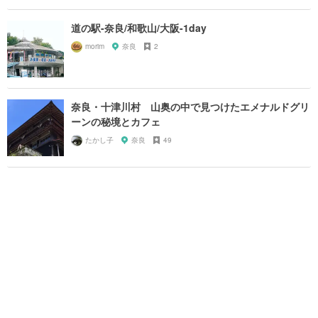
道の駅-奈良/和歌山/大阪-1day
morim
奈良
2
奈良・十津川村 山奥の中で見つけたエメナルドグリ
ーンの秘境とカフェ
たかし子
奈良
49