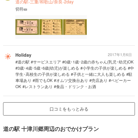
道の駅-三重/和歌山/奈良-2day
切符🎫
Holiday
2017年1月6日
#道の駅 #サービスエリア #0歳･1歳･2歳の赤ちゃん(乳児･幼児)OK
#3歳･4歳･5歳･6歳(幼児)が楽しめる #小学生の子供が楽しめる #中
学生･高校生の子供が楽しめる #子供と一緒に大人も楽しめる #駐
車場あり #雨でもOK #オムツ交換台あり #売店あり #ベビーカー
OK #レストランあり #食品・ドリンク・お酒
口コミをもっとみる
道の駅 十津川郷周辺のおでかけプラン