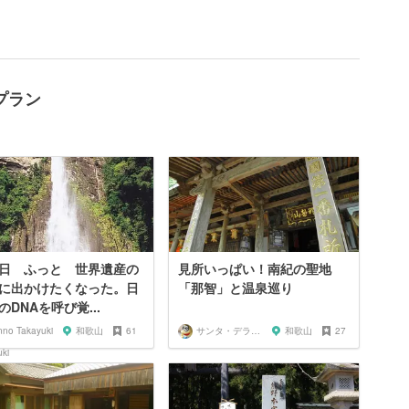
プラン
日 ふっと 世界遺産の
見所いっぱい！南紀の聖地
に出かけたくなった。日
「那智」と温泉巡り
のDNAを呼び覚...
nno Takayuki
和歌山
61
サンタ・デラックス
和歌山
27