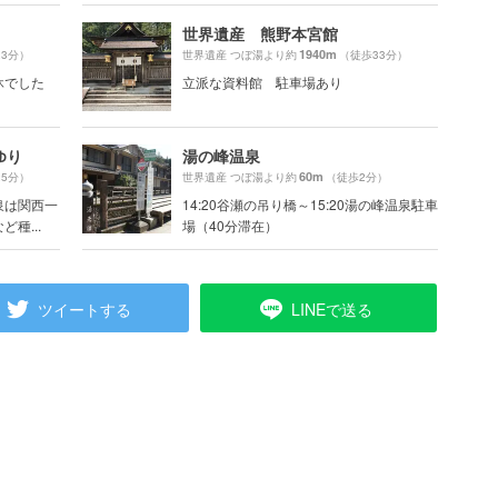
世界遺産 熊野本宮館
1940m
23分）
世界遺産 つぼ湯より約
（徒歩33分）
休でした
立派な資料館 駐車場あり
ゆり
湯の峰温泉
60m
25分）
世界遺産 つぼ湯より約
（徒歩2分）
泉は関西一
14:20谷瀬の吊り橋～15:20湯の峰温泉駐車
種...
場（40分滞在）
ツイートする
LINEで送る