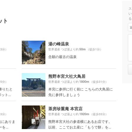
ス
い
る
ット
湯の峰温泉
50m
33分）
世界遺産 つぼ湯より約
（徒歩1分）
念願の最古の温泉
熊野本宮大社大鳥居
1800m
25分）
世界遺産 つぼ湯より約
（徒歩31分）
降りたと
本宮に参拝に行く前に こちらの大鳥居に
ト...
先に参拝しましょう
茶房珍重庵 本宮店
1920m
33分）
世界遺産 つぼ湯より約
（徒歩33分）
点にありま
熊野本宮大社の参道横にあるお店です。
...
以前、ここでお土産に「もうで餅」を...