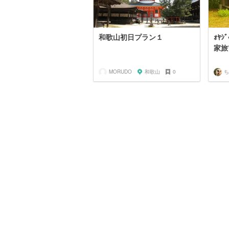
和歌山初日プラン１
ｫﾔ
MORUDO
和歌山
0
ち