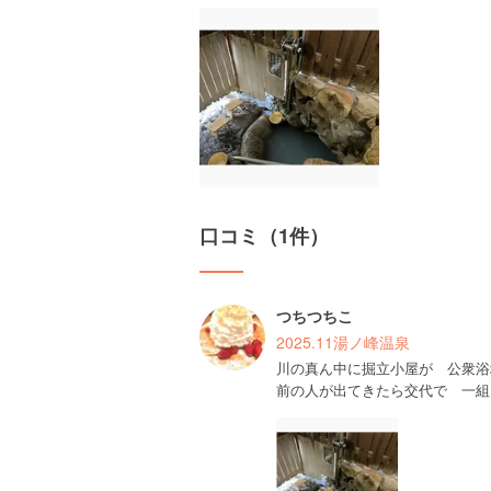
口コミ（1件）
つちつちこ
2025.11湯ノ峰温泉
川の真ん中に掘立小屋が 公衆
前の人が出てきたら交代で 一組