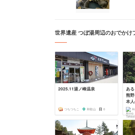
世界遺産 つぼ湯周辺のおでかけ
2025.11湯ノ峰温泉
ある
熊野
本人
つちつちこ
和歌山
0
A