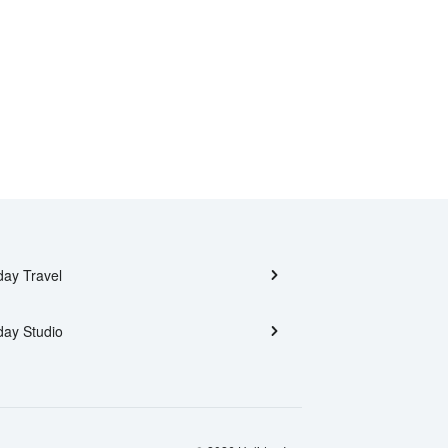
day Travel
day Studio