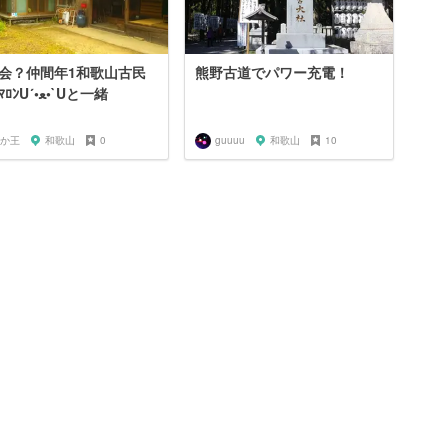
ｼﾞ会？仲間年1和歌山古民
熊野古道でパワー充電！
家旅ﾏﾛﾝU´•ﻌ•`Uと一緒
か王
和歌山
0
guuuu
和歌山
10