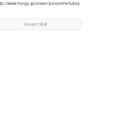
ttp://www.hongu.jp/onsen/yunomine/tuboy
Googleで検索