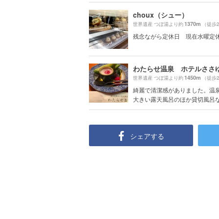
choux（シュー）
1370m
世界遺産 つぼ湯より約
（徒歩
残念ながら定休日 現在水曜定
わたらせ温泉 ホテルささ
1450m
世界遺産 つぼ湯より約
（徒歩
綺麗で清潔感がありました。温
大きい露天風呂のほか貸切風呂など
シェアする