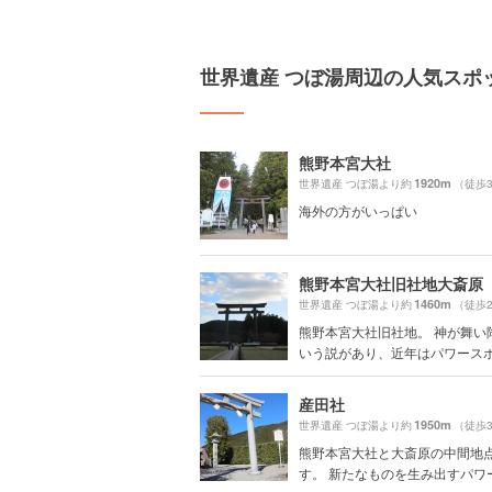
世界遺産 つぼ湯周辺の人気スポ
熊野本宮大社
1920m
世界遺産 つぼ湯より約
（徒歩
海外の方がいっぱい
熊野本宮大社旧社地大斎原
1460m
世界遺産 つぼ湯より約
（徒歩
熊野本宮大社旧社地。 神が舞い
いう説があり、近年はパワースポッ
産田社
1950m
世界遺産 つぼ湯より約
（徒歩
熊野本宮大社と大斎原の中間地
す。 新たなものを生み出すパワーを