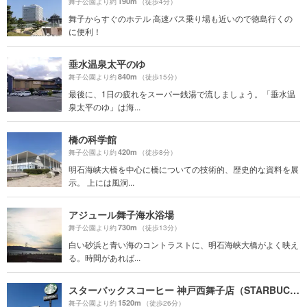
190m
舞子公園より約
（徒歩4分）
舞子からすぐのホテル 高速バス乗り場も近いので徳島行くの
に便利！
垂水温泉太平のゆ
840m
舞子公園より約
（徒歩15分）
最後に、1日の疲れをスーパー銭湯で流しましょう。「垂水温
泉太平のゆ」は海...
橋の科学館
420m
舞子公園より約
（徒歩8分）
明石海峡大橋を中心に橋についての技術的、歴史的な資料を展
示。 上には風洞...
アジュール舞子海水浴場
730m
舞子公園より約
（徒歩13分）
白い砂浜と青い海のコントラストに、明石海峡大橋がよく映え
る。時間があれば...
スターバックスコーヒー 神戸西舞子店（STARBUCKS COFFEE）
1520m
舞子公園より約
（徒歩26分）