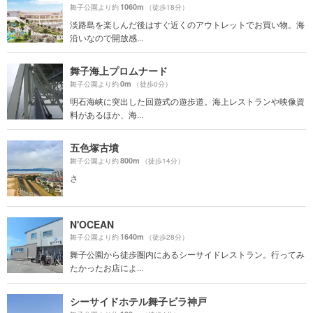
1060m
舞子公園より約
（徒歩18分）
淡路島を楽しんだ後はすぐ近くのアウトレットでお買い物。海
沿いなので開放感...
舞子海上プロムナード
0m
舞子公園より約
（徒歩0分）
明石海峡に突出した回遊式の遊歩道。海上レストランや映像資
料があるほか、海...
五色塚古墳
800m
舞子公園より約
（徒歩14分）
さ
N'OCEAN
1640m
舞子公園より約
（徒歩28分）
舞子公園から徒歩圏内にあるシーサイドレストラン。行ってみ
たかったお店によ...
シーサイドホテル舞子ビラ神戸