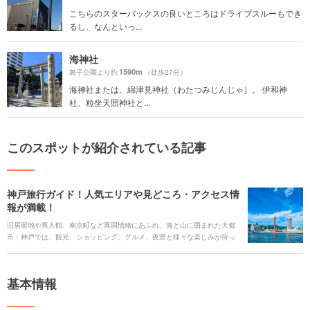
こちらのスターバックスの良いところはドライブスルーもでき
るし、なんといっ...
海神社
1590m
舞子公園より約
（徒歩27分）
海神社または、綿津見神社（わたつみじんじゃ）。 伊和神
社、粒坐天照神社と...
このスポットが紹介されている記事
神戸旅行ガイド！人気エリアや見どころ・アクセス情
報が満載！
旧居留地や異人館、南京町など異国情緒にあふれ、海と山に囲まれた大都
市・神戸では、観光、ショッピング、グルメ、夜景と様々な楽しみが待っ
ています。また、大都市でありながら、ほんの少し足をのばすだけで高原
での観光や山あいの温泉も楽しめます。 今回は、神戸旅行の見どころや人
気の観光スポット、ご当地グルメ、アクセス情報、ホテルなどをまとめて
基本情報
ご紹介します。