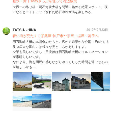
垂水・舞子1dayきっぷを使って海辺散策
世界一の吊り橋・明石海峡大橋を間近に臨める絶景スポット。夜
になるとライトアップされた明石海峡大橋を楽しめる。
TATSU-.-HINA
2019年9月23日
青い海が見たくて①兵庫•神戸市〜須磨～塩屋～舞子へ
明石海峡大橋の本州側のたもとに広がる緑豊かな公園。約8ｈにも
及ぶ広大な園内には様々な見どころがありますよ。
夕景も美しいですし、日没後は明石海峡大橋のイルミネーション
が素晴らしいです。
なにより、海を間近に感じながらゆっくりした時間を過ごせるの
が嬉しいかも...。