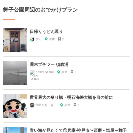
舞子公園周辺のおでかけプラン
日帰りうどん巡り
ひろ
兵庫
2
週末プチツー 須磨浦
Koichi Sasaki
兵庫
0
世界最大の吊り橋・明石海峡大橋を目の前に
関西が好っきゃねん
兵庫
6
青い海が見たくて①兵庫•神戸市〜須磨～塩屋～舞子