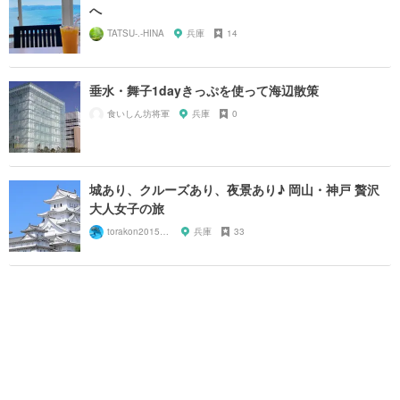
へ
TATSU-.-HINA
兵庫
14
垂水・舞子1dayきっぷを使って海辺散策
食いしん坊将軍
兵庫
0
城あり、クルーズあり、夜景あり♪ 岡山・神戸 贅沢
大人女子の旅
torakon20150801
兵庫
33