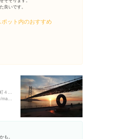
をそそります。
た良いです。
スポット内のおすすめ
兵庫県神戸市垂水区東舞子町４-２０５１
http://www.hyogo-park.or.jp/maiko/
かも。