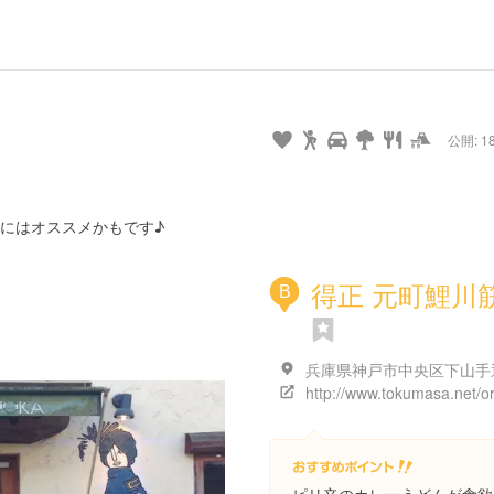
url
guide
hot
type
star
camera
home
settings
profile
print
rank
mail
lock
calendar
access
公開: 18
pet
drive
walking
cycling
nature
stroll
art
camp
history
castle
temple
cafe
gourmet
onsen
outdoor
world
public bath
shopping
heritage
kyoto
hyogo
にはオススメかもです♪
得正 元町鯉川
B