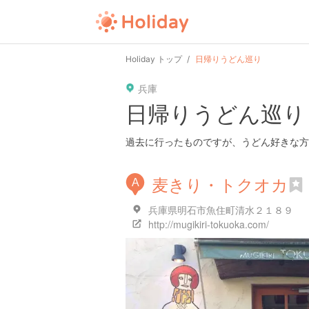
user
pin
tel
time
Holiday トップ
日帰りうどん巡り
兵庫
date
child
solitary
日帰りうどん巡り
tokyo
kanagawa
osaka
過去に行ったものですが、うどん好きな方
麦きり・トクオカ
A
兵庫県明石市魚住町清水２１８９
http://mugikiri-tokuoka.com/