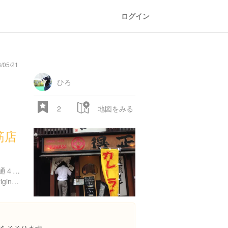
ログイン
/05/21
general
railroad
train
comic
mountain
sports
fishing
bbq
fashion
tradition
music
baby
camera
amusement
aquarium
sea
ball
baer
store
park
ひろ
2
地図をみる
筋店
兵庫県神戸市中央区下山手通４丁目１１-２
http://www.tokumasa.net/original36.html
28.522 px