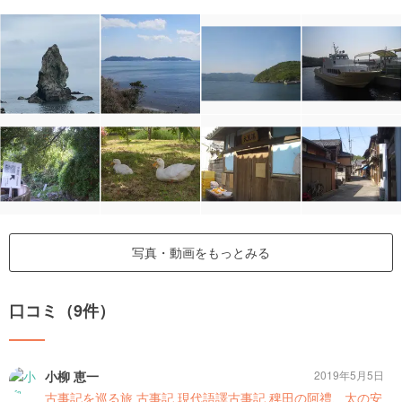
写真・動画をもっとみる
口コミ（9件）
小柳 恵一
2019年5月5日
古事記を巡る旅 古事記 現代語譯古事記 稗田の阿禮、太の安