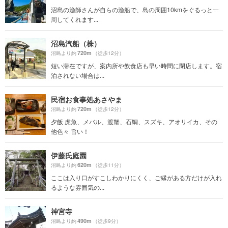
沼島の漁師さんが自らの漁船で、島の周囲10kmをぐるっと一
周してくれます...
沼島汽船（株）
720m
沼島より約
（徒歩12分）
短い滞在ですが、案内所や飲食店も早い時間に閉店します。宿
泊されない場合は...
民宿お食事処あさやま
720m
沼島より約
（徒歩12分）
夕飯 虎魚、メバル、渡蟹、石鯛、スズキ、アオリイカ、その
他色々 旨い！
伊藤氏庭園
620m
沼島より約
（徒歩11分）
ここは入り口がすこしわかりにくく、ご縁がある方だけが入れ
るような雰囲気の...
神宮寺
490m
沼島より約
（徒歩9分）