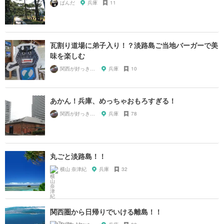
ぱんだ
兵庫
11
瓦割り道場に弟子入り！？淡路島ご当地バーガーで美
味を楽しむ
関西が好っきゃねん
兵庫
10
あかん！兵庫、めっちゃおもろすぎる！
関西が好っきゃねん
兵庫
78
丸ごと淡路島！！
横山 奈津紀
兵庫
32
関西圏から日帰りでいける離島！！