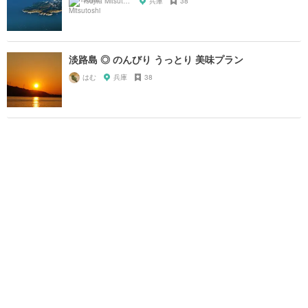
Tsujita Mitsutoshi
兵庫
38
淡路島 ◎ のんびり うっとり 美味プラン
はむ
兵庫
38