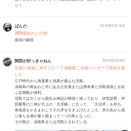
ジ！
ぱんだ
2016年5月16日
満喫南あわじの旅
南淡の秘境
関西が好っきゃねん
2016年3月9日
瓦割り道場に弟子入り！？淡路島ご当地バーガーで美味を楽
しむ
江戸時代から海運業と漁業が盛んな沼島。
淡路島の南あわじ市にある土生港または洲本港と沼島漁港とを結
ぶ定期船が便利。
沼島では古くから国生み神話が根強く残っており、伊弉諾尊・伊
弉冊尊の二神が天上の「天浮橋」に立って、「天沼矛」を持ち、
青海原をかきまわしてその矛を引き上げたところ、矛の先から滴
り落ちる潮が凝り固まって一つの島となった。
その島が、淡路島または沼島とされている。