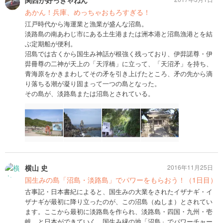
関西が好っきゃねん
あかん！兵庫、めっちゃおもろすぎる！
江戸時代から海運業と漁業が盛んな沼島。
淡路島の南あわじ市にある土生港または洲本港と沼島漁港とを結
ぶ定期船が便利。
沼島では古くから国生み神話が根強く残っており、伊弉諾尊・伊
弉冊尊の二神が天上の「天浮橋」に立って、「天沼矛」を持ち、
青海原をかきまわしてその矛を引き上げたところ、矛の先から滴
り落ちる潮が凝り固まって一つの島となった。
その島が、淡路島または沼島とされている。
横山 史
2016年11月25日
国生みの島「沼島・淡路島」でパワーをもらおう！（1日目）
古事記・日本書紀によると、国生みの大業をされたイザナギ・イ
ザナギが最初に降り立ったのが、この沼島（ぬしま）とされてい
ます。ここから最初に淡路島を作られ、淡路島・四国・九州・壱
岐…と日本ができていく。国生み縁の地「沼島」でパワーチャー