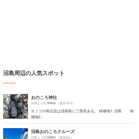
沼島周辺の人気スポット
おのころ神社
940m
沼島より約
（徒歩16分）
オノゴロ島伝説は淡路島に三箇所ある。 候補地1: 沼島 候
補地2...
沼島おのころクルーズ
520m
沼島より約
（徒歩9分）