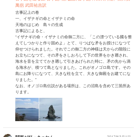
萬侶 武田祐吉訳
古事記上の卷
一、イザナギの命とイザナミの命
天地のはじめ 島々の生成
古事記によると、
“イザナギの命・イザナミの命御二方に、「この漂つている國を整
えてしつかりと作り固めよ」とて、りつぱな矛をお授けになつて
仰せつけられました。それでこの御二方の神樣は天からの階段に
お立ちになつて、その矛をさしおろして下の世界をかき𢌞され、
海水を音を立ててかき𢌞して引きあげられた時に、矛の先から滴
る海水が、積つて島となりました。これがオノゴロ島です。その
島にお降りになつて、大きな柱を立て、大きな御殿をお建てにな
りました。”
なお、オノゴロ島伝説がある場所は、この沼島を含めて三箇所あ
ります。
2017年3月1日