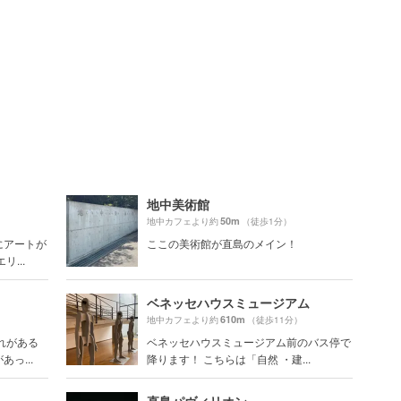
地中美術館
50m
）
地中カフェより約
（徒歩1分）
にアートが
ここの美術館が直島のメイン！
...
ベネッセハウスミュージアム
610m
）
地中カフェより約
（徒歩11分）
れがある
ベネッセハウスミュージアム前のバス停で
っ...
降ります！ こちらは「自然 ・建...