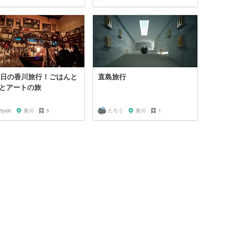
3日の香川旅行！ごはんと
直島旅行
とアートの旅
riyaki
香川
5
たろう
香川
1