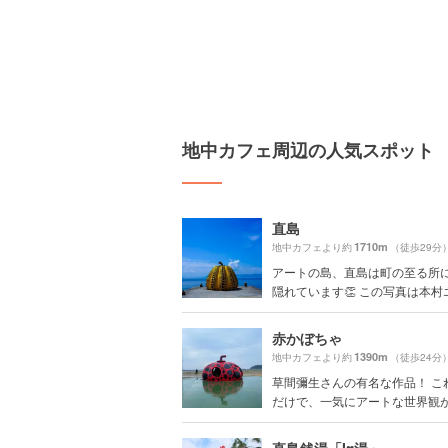
地中カフェ周辺の人気スポット
直島
1710m
地中カフェより約
（徒歩29分
アートの島、直島は町の至る所
隠れています👏 この写真は本村エリ
赤かぼちゃ
1390m
地中カフェより約
（徒歩24分
草間彌生さんの有名な作品！ こ
だけで、一気にアートな世界観があ