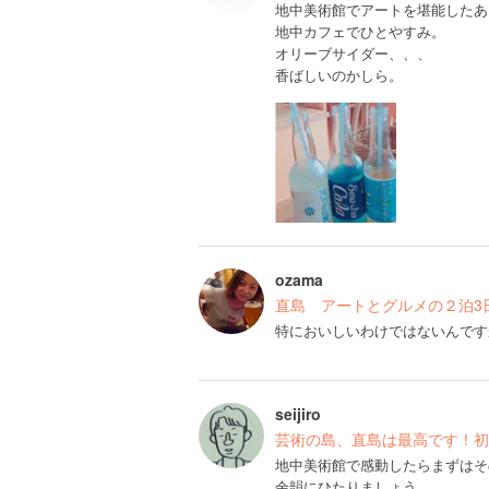
地中美術館でアートを堪能したあ
地中カフェでひとやすみ。
オリーブサイダー、、、
香ばしいのかしら。
ozama
直島 アートとグルメの２泊3
特においしいわけではないんです
seijiro
芸術の島、直島は最高です！初
地中美術館で感動したらまずはそ
余韻にひたりましょう。