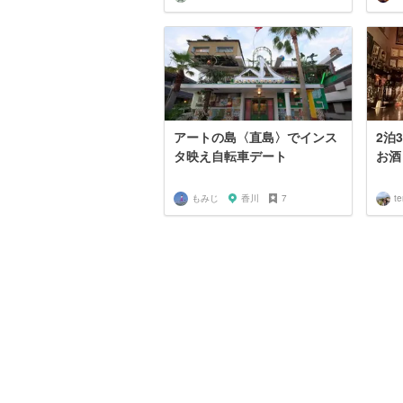
アートの島〈直島〉でインス
2泊
タ映え自転車デート
お酒
もみじ
香川
7
te