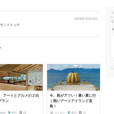
ス
い
2022年10月15日
る
 #サンドイッチ
ン
 アートとグルメの２泊
今、島がアツい！暑い夏に行
プラン
く熱いアートアイランド直
島！
zama
香川
65
サンホン
香川
15