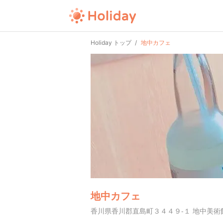
Holiday トップ
地中カフェ
地中カフェ
香川県香川郡直島町３４４９-１ 地中美術