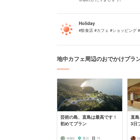
Holiday
#飲食店 #カフェ #ショッピング
地中カフェ周辺のおでかけプラ
芸術の島、直島は最高です！
直島
初めてプラン
3日
seijiro
香川
75
o