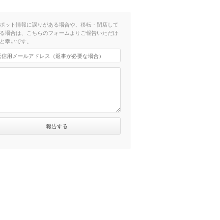
ポット情報に誤りがある場合や、移転・閉店して
る場合は、こちらのフォームよりご報告いただけ
と幸いです。