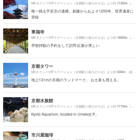
1120m
MKタクシーVIPステーション（京都駅八条口のりば）より約
（徒歩19分）
唯一残る平安京の遺構。創建からおよそ1200年。世界遺産に
登録
東福寺
1600m
MKタクシーVIPステーション（京都駅八条口のりば）より約
（徒歩27分）
早朝拝観の予約をして訪問 紅葉が美しい
京都タワー
430m
MKタクシーVIPステーション（京都駅八条口のりば）より約
（徒歩8分）
地上131mの京都のランドマーク。 お土産も買える。
京都水族館
1110m
MKタクシーVIPステーション（京都駅八条口のりば）より約
（徒歩19分）
Kyoto Aquarium, located in Umekoji P...
市川屋珈琲