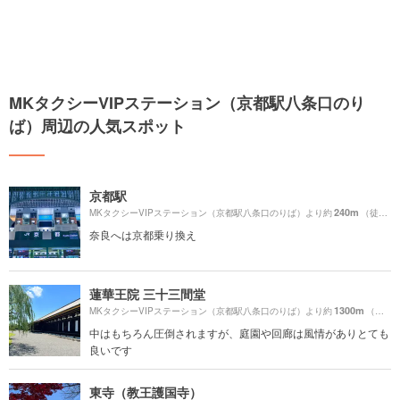
MKタクシーVIPステーション（京都駅八条口のり
ば）周辺の人気スポット
京都駅
240m
MKタクシーVIPステーション（京都駅八条口のりば）より約
（徒歩4分）
奈良へは京都乗り換え
蓮華王院 三十三間堂
1300m
MKタクシーVIPステーション（京都駅八条口のりば）より約
（徒歩22分）
中はもちろん圧倒されますが、庭園や回廊は風情がありとても
良いです
東寺（教王護国寺）