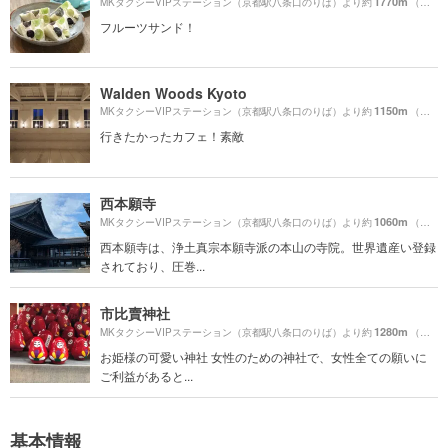
1770m
MKタクシーVIPステーション（京都駅八条口のりば）より約
（徒歩30分）
フルーツサンド！
Walden Woods Kyoto
1150m
MKタクシーVIPステーション（京都駅八条口のりば）より約
（徒歩20分）
行きたかったカフェ！素敵
西本願寺
1060m
MKタクシーVIPステーション（京都駅八条口のりば）より約
（徒歩18分）
西本願寺は、浄土真宗本願寺派の本山の寺院。世界遺産い登録
されており、圧巻...
市比賣神社
1280m
MKタクシーVIPステーション（京都駅八条口のりば）より約
（徒歩22分）
お姫様の可愛い神社 女性のための神社で、女性全ての願いに
ご利益があると...
基本情報