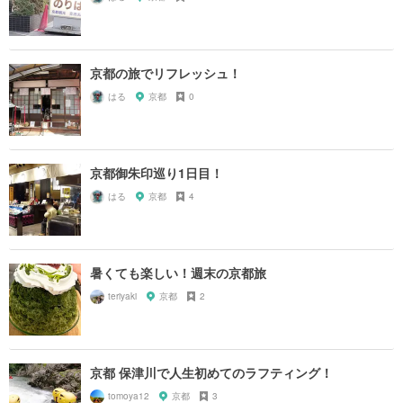
京都の旅でリフレッシュ！
はる
京都
0
京都御朱印巡り1日目！
はる
京都
4
暑くても楽しい！週末の京都旅
teriyaki
京都
2
京都 保津川で人生初めてのラフティング！
tomoya12
京都
3