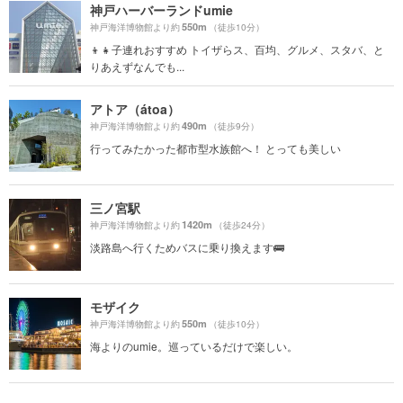
神戸ハーバーランドumie
550m
神戸海洋博物館より約
（徒歩10分）
👦👧子連れおすすめ トイザらス、百均、グルメ、スタバ、と
りあえずなんでも...
アトア（átoa）
490m
神戸海洋博物館より約
（徒歩9分）
行ってみたかった都市型水族館へ！ とっても美しい
三ノ宮駅
1420m
神戸海洋博物館より約
（徒歩24分）
淡路島へ行くためバスに乗り換えます🚌
モザイク
550m
神戸海洋博物館より約
（徒歩10分）
海よりのumie。巡っているだけで楽しい。