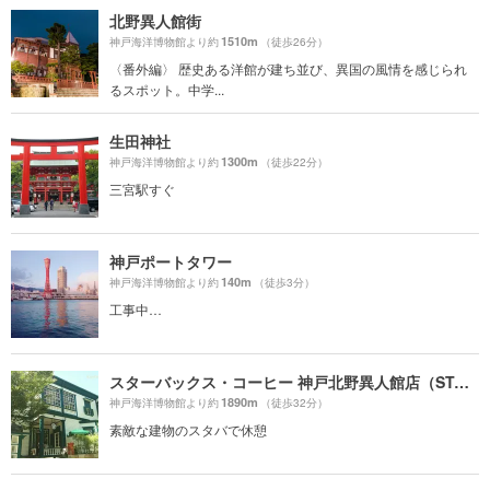
北野異人館街
1510m
神戸海洋博物館より約
（徒歩26分）
〈番外編〉 歴史ある洋館が建ち並び、異国の風情を感じられ
るスポット。中学...
生田神社
1300m
神戸海洋博物館より約
（徒歩22分）
三宮駅すぐ
神戸ポートタワー
140m
神戸海洋博物館より約
（徒歩3分）
工事中…
スターバックス・コーヒー 神戸北野異人館店（STARBUCKS COFFEE）
1890m
神戸海洋博物館より約
（徒歩32分）
素敵な建物のスタバで休憩