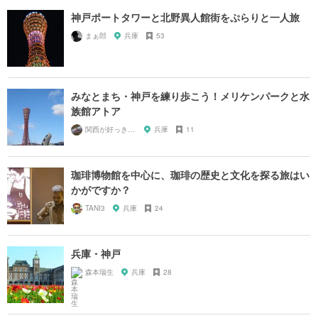
神戸ポートタワーと北野異人館街をぷらりと一人旅
まぁ郎
兵庫
53
みなとまち・神戸を練り歩こう！メリケンパークと水
族館アトア
関西が好っきゃねん
兵庫
11
珈琲博物館を中心に、珈琲の歴史と文化を探る旅はい
かがですか？
TANI3
兵庫
24
兵庫・神戸
森本瑞生
兵庫
28