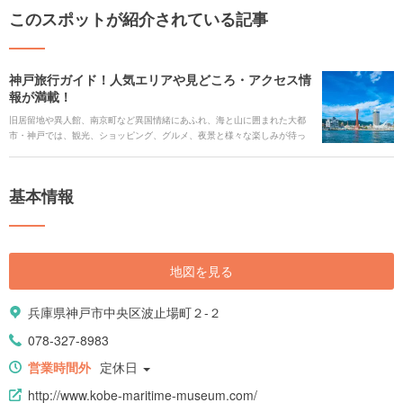
このスポットが紹介されている記事
神戸旅行ガイド！人気エリアや見どころ・アクセス情
報が満載！
旧居留地や異人館、南京町など異国情緒にあふれ、海と山に囲まれた大都
市・神戸では、観光、ショッピング、グルメ、夜景と様々な楽しみが待っ
ています。また、大都市でありながら、ほんの少し足をのばすだけで高原
での観光や山あいの温泉も楽しめます。 今回は、神戸旅行の見どころや人
気の観光スポット、ご当地グルメ、アクセス情報、ホテルなどをまとめて
基本情報
ご紹介します。
地図を見る
兵庫県神戸市中央区波止場町２-２
078-327-8983
営業時間外
定休日
http://www.kobe-maritime-museum.com/