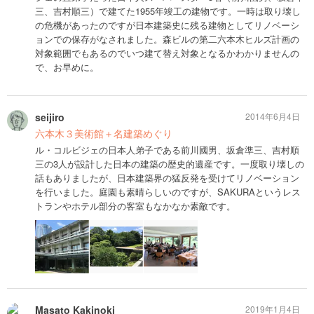
三、吉村順三）で建てた1955年竣工の建物です。一時は取り壊し
の危機があったのですが日本建築史に残る建物としてリノベーシ
ョンでの保存がなされました。森ビルの第二六本木ヒルズ計画の
対象範囲でもあるのでいつ建て替え対象となるかわかりませんの
で、お早めに。
seijiro
2014年6月4日
六本木３美術館＋名建築めぐり
ル・コルビジェの日本人弟子である前川國男、坂倉準三、吉村順
三の3人が設計した日本の建築の歴史的遺産です。一度取り壊しの
話もありましたが、日本建築界の猛反発を受けてリノベーション
を行いました。庭園も素晴らしいのですが、SAKURAというレス
トランやホテル部分の客室もなかなか素敵です。
Masato Kakinoki
2019年1月4日