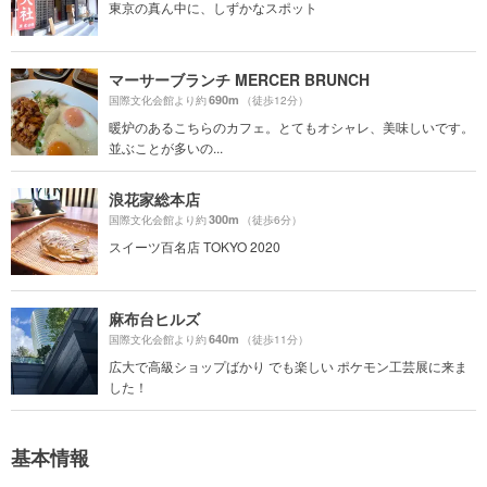
東京の真ん中に、しずかなスポット
マーサーブランチ MERCER BRUNCH
690m
国際文化会館より約
（徒歩12分）
暖炉のあるこちらのカフェ。とてもオシャレ、美味しいです。
並ぶことが多いの...
浪花家総本店
300m
国際文化会館より約
（徒歩6分）
スイーツ百名店 TOKYO 2020
麻布台ヒルズ
640m
国際文化会館より約
（徒歩11分）
広大で高級ショップばかり でも楽しい ポケモン工芸展に来ま
した！
基本情報