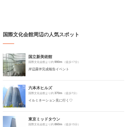
国際文化会館周辺の人気スポット
国立新美術館
990m
国際文化会館より約
（徒歩17分）
岸辺露伴完成報告イベント
六本木ヒルズ
370m
国際文化会館より約
（徒歩7分）
イルミネーション見に行く♡
東京ミッドタウン
860m
国際文化会館より約
（徒歩15分）