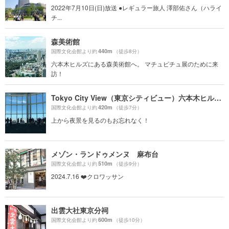
2022年7月10日(日)放送 ●レギュラー旅人 澤部佑さん（ハライ
チ...
森美術館
440m
国際文化会館より約
（徒歩8分）
六本木ヒルズにある森美術館へ。 マチュピチュ展のために来
訪！
Tokyo City View（東京シティビュー）六本木ヒルズ展望台
420m
国際文化会館より約
（徒歩7分）
上から夜景を見るのもお忘れなく！
メゾン・ランドゥメンヌ 麻布台
510m
国際文化会館より約
（徒歩9分）
2024.7.16 ❤️クロワッサン
出雲大社東京分祠
600m
国際文化会館より約
（徒歩10分）