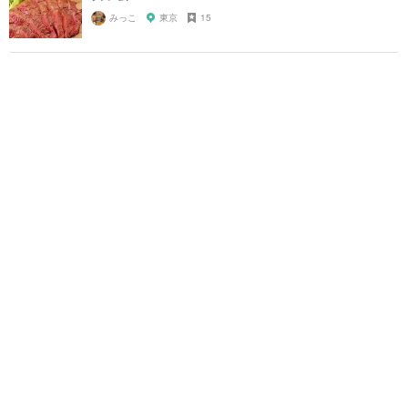
みっこ
東京
15