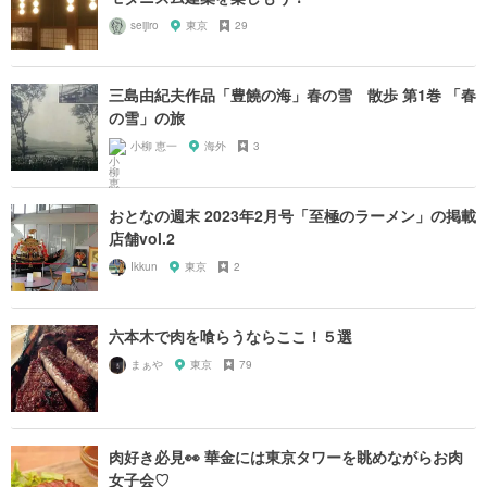
seijiro
東京
29
三島由紀夫作品「豊饒の海」春の雪 散歩 第1巻 「春
の雪」の旅
小柳 恵一
海外
3
おとなの週末 2023年2月号「至極のラーメン」の掲載
店舗vol.2
Ikkun
東京
2
六本木で肉を喰らうならここ！５選
まぁや
東京
79
肉好き必見👀 華金には東京タワーを眺めながらお肉
女子会♡