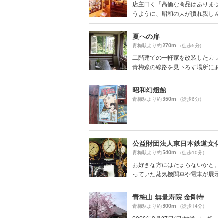
店主曰く「高価な商品はありま
うように、昭和の人が慣れ親しんだ
夏への扉
270m
青梅駅より約
（徒歩5分）
二階建ての一軒家を改装したカフ
青梅線の線路を見下ろす場所にあり
昭和幻燈館
350m
青梅駅より約
（徒歩6分）
540m
青梅駅より約
（徒歩10分）
お好きな方にはたまらないかと
っていた蒸気機関車や電車が展示さ
青梅山 無量寿院 金剛寺
800m
青梅駅より約
（徒歩14分）
2022年3月27日(日)放送 ●レ