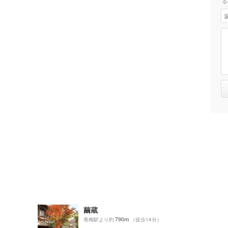
る
繭蔵
790m
青梅駅より約
（徒歩14分）