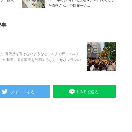
た真帆さん、中岡創一さ...
記事
で、普段足を運ばないようなところまで行ってみて
この時期に東京観光を計画するなら、ぜひプランの
ツイートする
LINEで送る