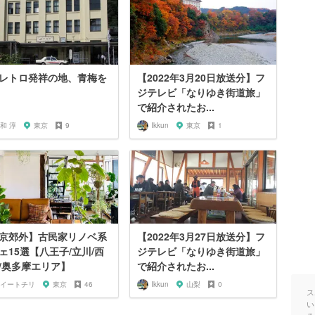
レトロ発祥の地、青梅を
【2022年3月20日放送分】フ
ジテレビ「なりゆき街道旅」
で紹介されたお...
和 淳
東京
9
Ikkun
東京
1
京郊外】古民家リノベ系
【2022年3月27日放送分】フ
ェ15選【八王子/立川/西
ジテレビ「なりゆき街道旅」
/奥多摩エリア】
で紹介されたお...
イートチリ
東京
46
Ikkun
山梨
0
ス
い