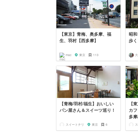
【東京】青梅、奥多摩、福
昭和
生、羽村【西多摩】
歩く
mac
東京
113
大
【青梅/羽村/福生】おいしい
【東
パン屋さん＆スイーツ巡り！
カフ
多摩
スイートチリ
東京
6
ス