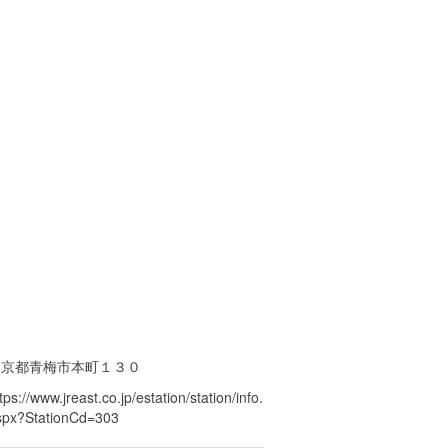
東京都青梅市本町１３０
tps://www.jreast.co.jp/estation/station/info.
spx?StationCd=303