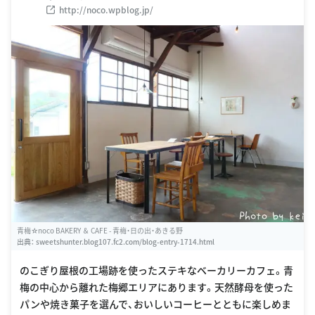
http://noco.wpblog.jp/
青梅☆noco BAKERY ＆ CAFE - 青梅・日の出・あきる野
出典：
sweetshunter.blog107.fc2.com/blog-entry-1714.html
のこぎり屋根の工場跡を使ったステキなベーカリーカフェ。青
梅の中心から離れた梅郷エリアにあります。天然酵母を使った
パンや焼き菓子を選んで、おいしいコーヒーとともに楽しめま