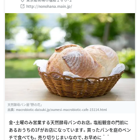
http://nonohana.main.jp/
天然酵母パン屋「野の花」
出典：
macrobiotic-daisuki.jp/oumesi-macrobiotic-cafe-15114.html
金・土曜のみ営業する天然酵母パンのお店。塩船観音の門前に
あるおうちの1Fがお店になっています。買ったパンを庭のベン
チで食べても。売り切りじまいなので、お早めに＾＾