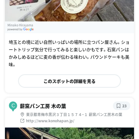
Minako Hirayama
G
oogle Places
埼玉との境に近い自然いっぱいの場所に立つパン屋さん。ショ
ートトリップ気分で行ってみると楽しいかもです。石窯パンは
かみしめるほどに麦の香が伝わる味わい。パウンドケーキも美
味。
このスポットの詳細を見る
薪窯パン工房 木の葉
C
23
東京都青梅市黒沢３丁目１５７４−１ 薪窯パン工房木の葉
http://www.konohapan.jp/