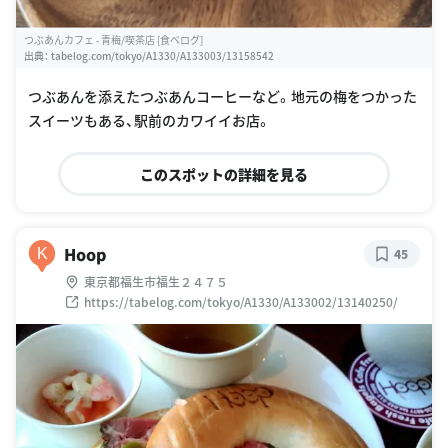
つぶあんカフェ - 青梅/喫茶店 [食べログ]
出典：
tabelog.com/tokyo/A1330/A133003/13158542
つぶあんを添えたつぶあんコーヒーなど。地元の梅をつかった
スイーツもある、駅前のカワイイお店。
このスポットの詳細を見る
Hoop
K
45
東京都福生市福生２４７５
https://tabelog.com/tokyo/A1330/A133002/13140250/