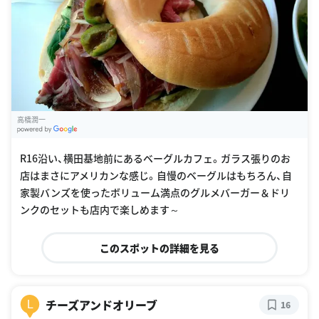
高橋潤一
G
oogle Places
R16沿い、横田基地前にあるベーグルカフェ。ガラス張りのお
店はまさにアメリカンな感じ。自慢のベーグルはもちろん、自
家製バンズを使ったボリューム満点のグルメバーガー＆ドリ
ンクのセットも店内で楽しめます～
このスポットの詳細を見る
チーズアンドオリーブ
L
16