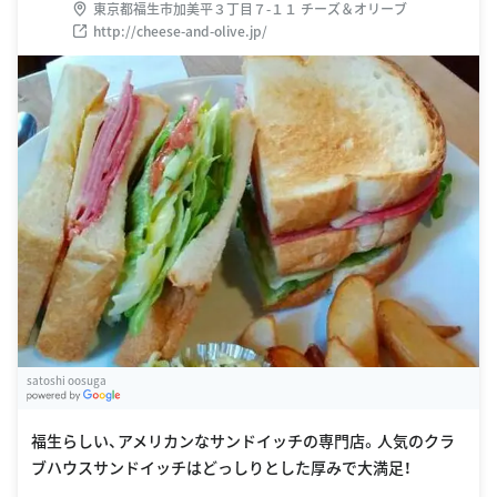
東京都福生市加美平３丁目７-１１ チーズ＆オリーブ
http://cheese-and-olive.jp/
satoshi oosuga
G
oogle Places
福生らしい、アメリカンなサンドイッチの専門店。人気のクラ
ブハウスサンドイッチはどっしりとした厚みで大満足！