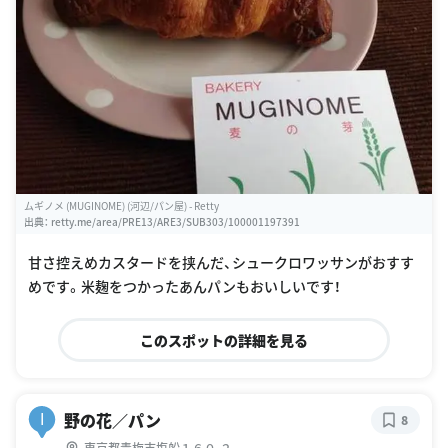
ムギノメ (MUGINOME) (河辺/パン屋) - Retty
出典：
retty.me/area/PRE13/ARE3/SUB303/100001197391
甘さ控えめカスタードを挟んだ、シュークロワッサンがおすす
めです。米麹をつかったあんパンもおいしいです！
このスポットの詳細を見る
野の花／パン
I
8
東京都青梅市塩船１６０-２