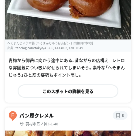
へそまんじゅう本舗 （へそまんじゅうほんぽ） - 日向和田/甘味処 ...
出典：
tabelog.com/tokyo/A1330/A133003/13010349
青梅から御岳に向かう途中にある、昔ながらの店構え。レトロ
な雰囲気につい吸い寄せられてしまいそう。素朴な「へそまん
じゅう」ひと筋の姿勢もポイント高し。
このスポットの詳細を見る
パン屋クレメル
F
8
羽村市五ノ神3-1-48