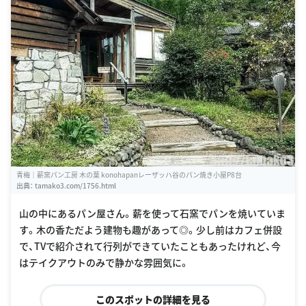
青梅｜薪窯パン工房 木の葉 konohapanレーザッハ谷のパン焼き小屋P8台
出典：
tamako3.com/1756.html
山の中にあるパン屋さん。薪を使って石窯でパンを焼いていま
す。木の香ただよう建物も趣があって◎。少し前はカフェ併設
で、TVで紹介されて行列ができていたこともあったけれど、今
はテイクアウトのみで静かな雰囲気に。
このスポットの詳細を見る