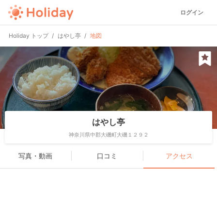
ログイン
Holiday トップ
はやし亭
地図
はやし亭
神奈川県中郡大磯町大磯１２９２
写真・動画
口コミ
アクセス