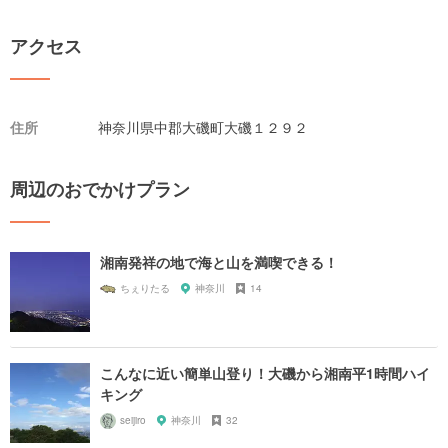
アクセス
住所
神奈川県中郡大磯町大磯１２９２
周辺のおでかけプラン
湘南発祥の地で海と山を満喫できる！
ちぇりたる
神奈川
14
こんなに近い簡単山登り！大磯から湘南平1時間ハイ
キング
seijiro
神奈川
32