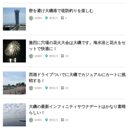
密を避け大磯港で堤防釣りを楽しむ
seijiro
神奈川
3
激烈に穴場の花火大会は大磯です。海水浴と花火をセ
ットで快適に！
seijiro
神奈川
33
西湘ドライブついでに大磯でカジュアルにカートに挑
戦する！
seijiro
神奈川
23
大磯の最新インフィニティサウナデートはかなり素晴
らしい！
seijiro
神奈川
22