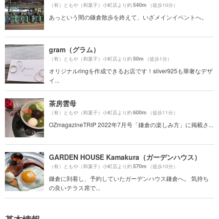
540m
（有）ともや（和菓子）小町店より約
（徒歩10分）
あっという間の鎌倉散歩を終えて、いざメインイベントへ。
gram（グラム）
50m
（有）ともや（和菓子）小町店より約
（徒歩1分）
オリジナルringを作成できるお店です！silver925も華奢なデザ
イ...
茶房雲母
600m
（有）ともや（和菓子）小町店より約
（徒歩11分）
OZmagazineTRIP 2022年7月号「鎌倉の楽しみ方」に掲載さ...
GARDEN HOUSE Kamakura（ガーデンハウス）
570m
（有）ともや（和菓子）小町店より約
（徒歩10分）
鎌倉に到着し、予約していたガーデンハウス鎌倉へ。 気持ち
の良いテラス席で...