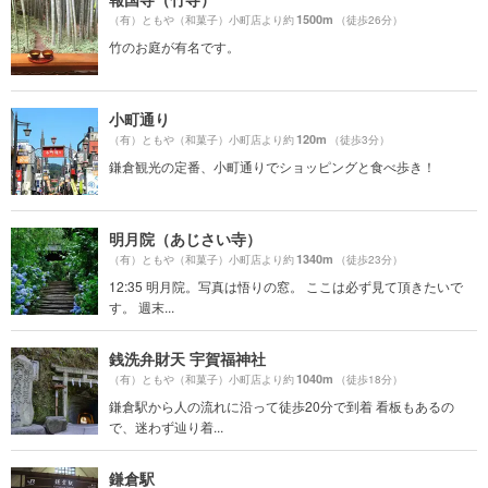
1500m
（有）ともや（和菓子）小町店より約
（徒歩26分）
竹のお庭が有名です。
小町通り
120m
（有）ともや（和菓子）小町店より約
（徒歩3分）
鎌倉観光の定番、小町通りでショッピングと食べ歩き！
明月院（あじさい寺）
1340m
（有）ともや（和菓子）小町店より約
（徒歩23分）
12:35 明月院。写真は悟りの窓。 ここは必ず見て頂きたいで
す。 週末...
銭洗弁財天 宇賀福神社
1040m
（有）ともや（和菓子）小町店より約
（徒歩18分）
鎌倉駅から人の流れに沿って徒歩20分で到着 看板もあるの
で、迷わず辿り着...
鎌倉駅