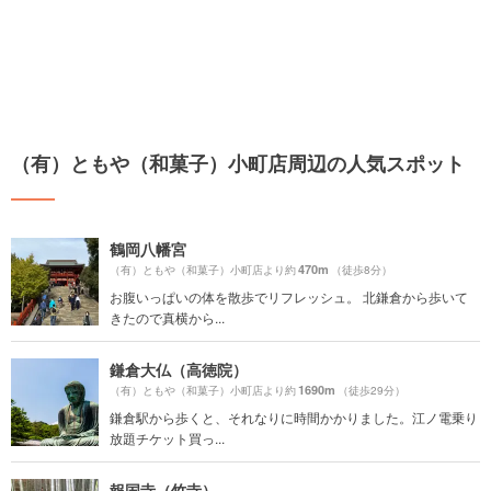
（有）ともや（和菓子）小町店周辺の人気スポット
鶴岡八幡宮
470m
（有）ともや（和菓子）小町店より約
（徒歩8分）
お腹いっぱいの体を散歩でリフレッシュ。 北鎌倉から歩いて
きたので真横から...
鎌倉大仏（高徳院）
1690m
（有）ともや（和菓子）小町店より約
（徒歩29分）
鎌倉駅から歩くと、それなりに時間かかりました。江ノ電乗り
放題チケット買っ...
報国寺（竹寺）