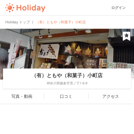
ログイン
Holiday トップ
（有）ともや（和菓子）小町店
（有）ともや（和菓子）小町店
神奈川県鎌倉市雪ノ下1-6-8
写真・動画
口コミ
アクセス