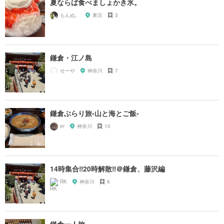
夏ならば食べましょかき氷。
もんぬ。
東京
3
鎌倉・江ノ島
せーや
神奈川
7
鎌倉ぶらり旅-山と海とご飯-
er
神奈川
10
14時集合‼︎20時解散‼︎＠鎌倉、藤沢編
RK
神奈川
6
鎌倉一人旅