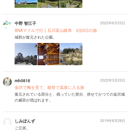
中野 智江子
2022年6月23日
ANAマイルで行く石川富山岐阜 2泊3日の旅
城郭が復元された公園。
mh0818
2022年3月23日
金沢で梅を見て、能登で温泉に入る旅
復元されている部分と、残っていた部分、併せてかつての金沢城
の威容が偲ばれます。
しみぽんず
2019年8月28日
ご立派。