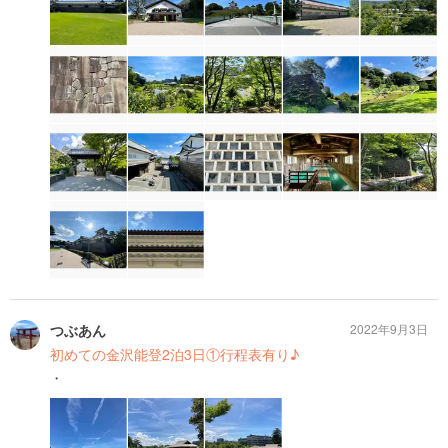
つぶあん
2022年9月3日
初めての金沢能登2泊3日①行程表有り♪
・