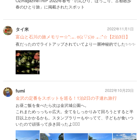
OZmagazineTRIP 2022年春号「のんびり、ほっこり、古都散歩
春のひとり旅」に掲載されたスポット
タイ米
2022年11月1日
富山と石川の旅メモリー☆*:.｡. o(≧▽≦)o .｡.:*☆【2泊3日】
夜だったのでライトアップされていてより一層神秘的でした✨✨✨
fumi
2022年10月23日
金沢の定番をスポットを巡る！1泊2日の子連れ旅行
お昼ご飯を食べたら次は金沢城公園へ。
これまためっっちゃ広大。全てをしっかりみて回ろうとすると半
日以上かかるかも。スタンプラリーもやってて、子どもが食いつ
いたので頑張って歩き回ったよ🚶🏻‍♀️