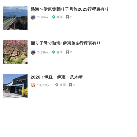
熱海〜伊東🌸踊り子号旅2025行程表有り
つぶあん
静岡
2
踊り子号で熱海･伊東旅♨️行程表有り
つぶあん
静岡
3
2026.1伊豆・伊東・爪木崎
つちつちこ
静岡
0