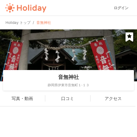
ログイン
Holiday トップ
音無神社
音無神社
静岡県伊東市音無町１-１３
写真・動画
口コミ
アクセス