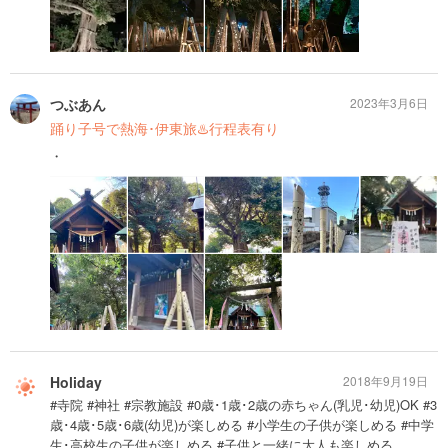
つぶあん
2023年3月6日
踊り子号で熱海･伊東旅♨️行程表有り
・
Holiday
2018年9月19日
#寺院 #神社 #宗教施設 #0歳･1歳･2歳の赤ちゃん(乳児･幼児)OK #3
歳･4歳･5歳･6歳(幼児)が楽しめる #小学生の子供が楽しめる #中学
生･高校生の子供が楽しめる #子供と一緒に大人も楽しめる