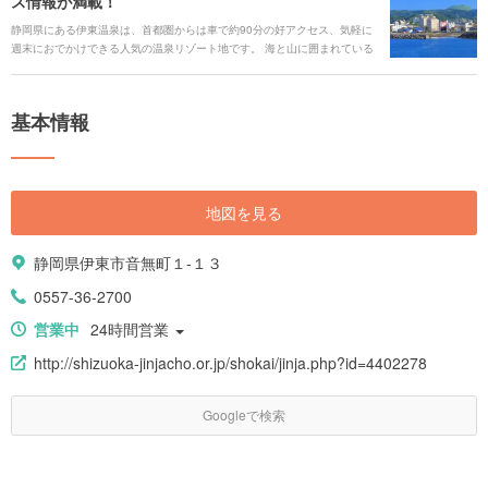
ス情報が満載！
静岡県にある伊東温泉は、首都圏からは車で約90分の好アクセス、気軽に
週末におでかけできる人気の温泉リゾート地です。 海と山に囲まれている
ことから、恵まれた自然の造形美が魅力で、また、港から水揚げされた新
鮮な魚介も楽しめます。ご利益が期待できる七福神めぐりの後は、温泉で
ゆったりリラックス。伊東温泉のオススメスポットを紹介します！
基本情報
地図を見る
静岡県伊東市音無町１-１３
0557-36-2700
営業中
24時間営業
http://shizuoka-jinjacho.or.jp/shokai/jinja.php?id=4402278
Googleで検索