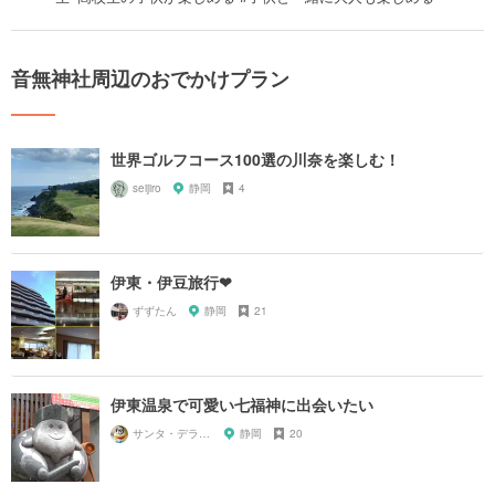
音無神社周辺のおでかけプラン
世界ゴルフコース100選の川奈を楽しむ！
seijiro
静岡
4
伊東・伊豆旅行❤︎
ずずたん
静岡
21
伊東温泉で可愛い七福神に出会いたい
サンタ・デラックス
静岡
20