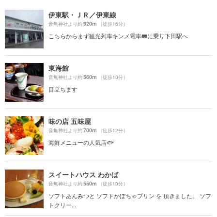
伊東駅・ＪＲ／伊東線
920m
音無神社より約
（徒歩16分）
こちらからまず観光列車キンメ電車🚃に乗り下田駅へ
東海館
560m
音無神社より約
（徒歩10分）
目立ちます
味の店 五味屋
700m
音無神社より約
（徒歩12分）
海鮮メニューの人気店🐟
スイートハウス わかば
550m
音無神社より約
（徒歩10分）
ソフトあんみつと ソフトかぼちゃプリン を 頂きました。 ソフ
トクリー...