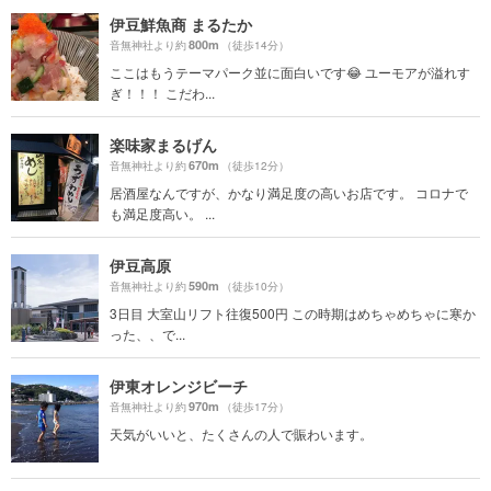
伊豆鮮魚商 まるたか
800m
音無神社より約
（徒歩14分）
ここはもうテーマパーク並に面白いです😂 ユーモアが溢れす
ぎ！！！ こだわ...
楽味家まるげん
670m
音無神社より約
（徒歩12分）
居酒屋なんですが、かなり満足度の高いお店です。 コロナで
も満足度高い。 ...
伊豆高原
590m
音無神社より約
（徒歩10分）
3日目 大室山リフト往復500円 この時期はめちゃめちゃに寒か
った、、で...
伊東オレンジビーチ
970m
音無神社より約
（徒歩17分）
天気がいいと、たくさんの人で賑わいます。