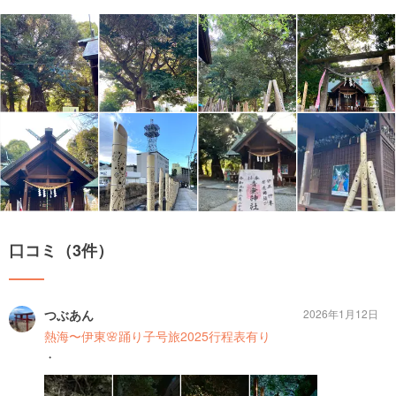
口コミ（3件）
つぶあん
2026年1月12日
熱海〜伊東🌸踊り子号旅2025行程表有り
・