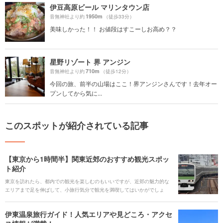
伊豆高原ビール マリンタウン店
1950m
音無神社より約
（徒歩33分）
美味しかった！！ お値段はすこーしお高め？？
星野リゾート 界 アンジン
710m
音無神社より約
（徒歩12分）
今回の旅、前半の山場はここ！界アンジンさんです！去年オー
プンしてから気に...
このスポットが紹介されている記事
【東京から1時間半】関東近郊のおすすめ観光スポッ
ト紹介
東京を訪れたら、都内での観光を楽しむのもいいですが、近郊の魅力的な
エリアまで足を伸ばして、小旅行気分で観光を満喫してはいかがでしょ
う。今回は、大人気の千葉・浦安の東京ディズニーランドから、横浜、鎌
倉に箱根湯本、そして長野・軽井沢まで、山手線の駅から1時間半以内で行
伊東温泉旅行ガイド！人気エリアや見どころ・アクセ
けるエリアと、そのエリアおすすめのスポットをご紹介します。