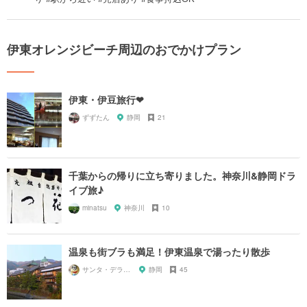
伊東オレンジビーチ周辺のおでかけプラン
伊東・伊豆旅行❤︎
ずずたん
静岡
21
千葉からの帰りに立ち寄りました。神奈川&静岡ドラ
イブ旅♪
minatsu
神奈川
10
温泉も街ブラも満足！伊東温泉で湯ったり散歩
サンタ・デラックス
静岡
45