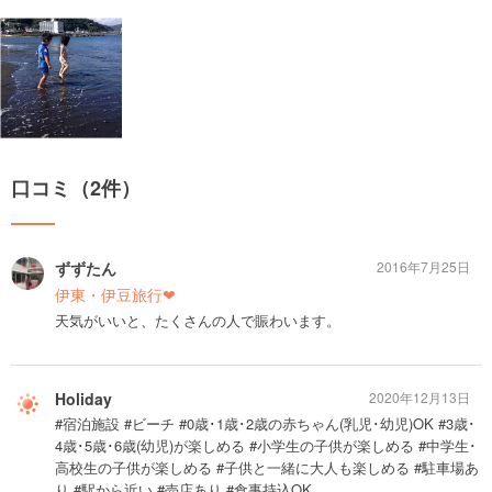
口コミ（2件）
ずずたん
2016年7月25日
伊東・伊豆旅行❤︎
天気がいいと、たくさんの人で賑わいます。
Holiday
2020年12月13日
#宿泊施設 #ビーチ #0歳･1歳･2歳の赤ちゃん(乳児･幼児)OK #3歳･
4歳･5歳･6歳(幼児)が楽しめる #小学生の子供が楽しめる #中学生･
高校生の子供が楽しめる #子供と一緒に大人も楽しめる #駐車場あ
り #駅から近い #売店あり #食事持込OK