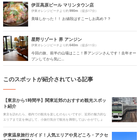
伊豆高原ビール マリンタウン店
990m
伊東オレンジビーチより約
（徒歩17分）
美味しかった！！ お値段はすこーしお高め？？
星野リゾート 界 アンジン
640m
伊東オレンジビーチより約
（徒歩11分）
今回の旅、前半の山場はここ！界アンジンさんです！去年オー
プンしてから気に...
このスポットが紹介されている記事
【東京から1時間半】関東近郊のおすすめ観光スポッ
ト紹介
東京を訪れたら、都内での観光を楽しむのもいいですが、近郊の魅力的な
エリアまで足を伸ばして、小旅行気分で観光を満喫してはいかがでしょ
う。今回は、大人気の千葉・浦安の東京ディズニーランドから、横浜、鎌
倉に箱根湯本、そして長野・軽井沢まで、山手線の駅から1時間半以内で行
伊東温泉旅行ガイド！人気エリアや見どころ・アクセ
けるエリアと、そのエリアおすすめのスポットをご紹介します。