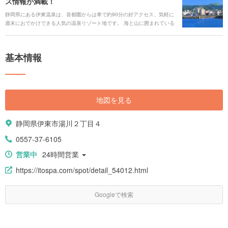
ス情報が満載！
静岡県にある伊東温泉は、首都圏からは車で約90分の好アクセス、気軽に
週末におでかけできる人気の温泉リゾート地です。 海と山に囲まれている
ことから、恵まれた自然の造形美が魅力で、また、港から水揚げされた新
鮮な魚介も楽しめます。ご利益が期待できる七福神めぐりの後は、温泉で
ゆったりリラックス。伊東温泉のオススメスポットを紹介します！
基本情報
地図を見る
静岡県伊東市湯川２丁目４
0557-37-6105
営業中
24時間営業
https://itospa.com/spot/detail_54012.html
Googleで検索