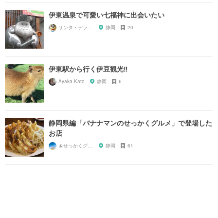
伊東温泉で可愛い七福神に出会いたい
サンタ・デラックス
静岡
20
伊東駅から行く伊豆観光‼︎
Ayaka Kato
静岡
6
静岡県編「バナナマンのせっかくグルメ」で登場した
お店
🍌せっかくグルメまにあ🍌
静岡
61