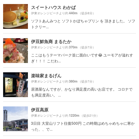
スイートハウス わかば
440m
伊東オレンジビーチより約
（徒歩8分）
ソフトあんみつと ソフトかぼちゃプリン を 頂きました。 ソフ
トクリー...
伊豆鮮魚商 まるたか
370m
伊東オレンジビーチより約
（徒歩7分）
ここはもうテーマパーク並に面白いです😂 ユーモアが溢れす
ぎ！！！ こだわ...
楽味家まるげん
380m
伊東オレンジビーチより約
（徒歩7分）
居酒屋なんですが、かなり満足度の高いお店です。 コロナで
も満足度高い。 ...
伊豆高原
1220m
伊東オレンジビーチより約
（徒歩21分）
3日目 大室山リフト往復500円 この時期はめちゃめちゃに寒か
った、、で...