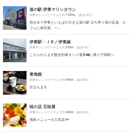
道の駅 伊東マリンタウン
1100m
伊東オレンジビーチより約
（徒歩19分）
宿を出て伊東といえばの大きな道の駅 立ち寄り湯や足湯、カ
フェに寿司屋、一...
伊東駅・ＪＲ／伊東線
370m
伊東オレンジビーチより約
（徒歩7分）
こちらからまず観光列車キンメ電車🚃に乗り下田駅へ
東海館
440m
伊東オレンジビーチより約
（徒歩8分）
目立ちます
味の店 五味屋
300m
伊東オレンジビーチより約
（徒歩5分）
海鮮メニューの人気店🐟