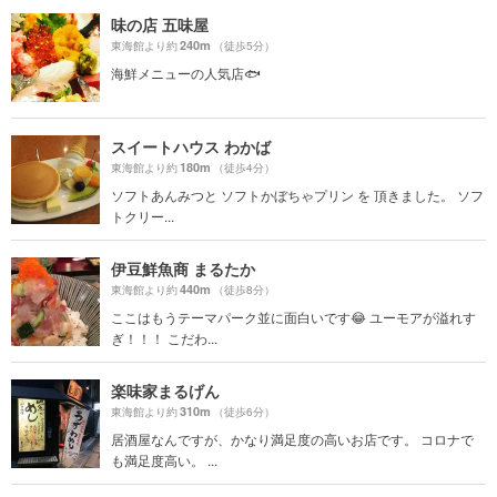
味の店 五味屋
240m
東海館より約
（徒歩5分）
海鮮メニューの人気店🐟
スイートハウス わかば
180m
東海館より約
（徒歩4分）
ソフトあんみつと ソフトかぼちゃプリン を 頂きました。 ソフ
トクリー...
伊豆鮮魚商 まるたか
440m
東海館より約
（徒歩8分）
ここはもうテーマパーク並に面白いです😂 ユーモアが溢れす
ぎ！！！ こだわ...
楽味家まるげん
310m
東海館より約
（徒歩6分）
居酒屋なんですが、かなり満足度の高いお店です。 コロナで
も満足度高い。 ...