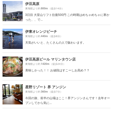
伊豆高原
800m
東海館より約
（徒歩14分）
3日目 大室山リフト往復500円 この時期はめちゃめちゃに寒か
った、、で...
伊東オレンジビーチ
440m
東海館より約
（徒歩8分）
天気がいいと、たくさんの人で賑わいます。
伊豆高原ビール マリンタウン店
1420m
東海館より約
（徒歩24分）
美味しかった！！ お値段はすこーしお高め？？
星野リゾート 界 アンジン
360m
東海館より約
（徒歩7分）
今回の旅、前半の山場はここ！界アンジンさんです！去年オー
プンしてから気に...