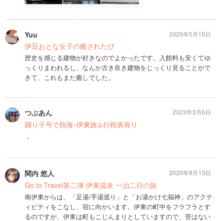
Yuu
2025年5月15日
伊豆おとな女子の癒されたび
歴史を感じる建物が好きなのでよかったです。入館料も安くてゆ
っくりまわれるし、なんか古き良き建物をじっくり見ることがで
きて、これもまた癒しでした。
つぶあん
2023年3月6日
踊り子号で熱海･伊東旅♨️行程表有り
・
関内 悠人
2020年9月13日
Go to Travel第二弾 伊東温泉 一泊二日の旅
南伊東からは、「足湯/手湯巡り」と「お湯かけ七福神」のアクテ
ィビティをこなし、宿に向かいます。伊東の町中をフラフラとす
るのですが、伊東は町もこじんまりとしていますので、苦はない