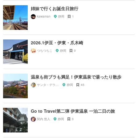
姉妹で行くお誕生日旅行
kawaman
静岡
1
2026.1伊豆・伊東・爪木崎
つちつちこ
静岡
0
温泉も街ブラも満足！伊東温泉で湯ったり散歩
サンタ・デラックス
静岡
45
Go to Travel第二弾 伊東温泉 一泊二日の旅
関内 悠人
静岡
3