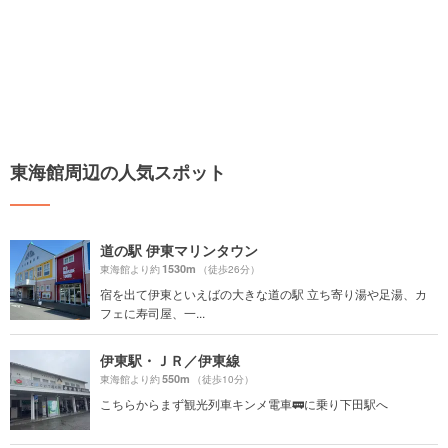
東海館周辺の人気スポット
道の駅 伊東マリンタウン
1530m
東海館より約
（徒歩26分）
宿を出て伊東といえばの大きな道の駅 立ち寄り湯や足湯、カ
フェに寿司屋、一...
伊東駅・ＪＲ／伊東線
550m
東海館より約
（徒歩10分）
こちらからまず観光列車キンメ電車🚃に乗り下田駅へ