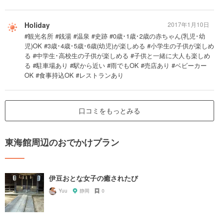
Holiday
2017年1月10日
#観光名所 #銭湯 #温泉 #史跡 #0歳･1歳･2歳の赤ちゃん(乳児･幼
児)OK #3歳･4歳･5歳･6歳(幼児)が楽しめる #小学生の子供が楽しめ
る #中学生･高校生の子供が楽しめる #子供と一緒に大人も楽しめ
る #駐車場あり #駅から近い #雨でもOK #売店あり #ベビーカー
OK #食事持込OK #レストランあり
口コミをもっとみる
東海館周辺のおでかけプラン
伊豆おとな女子の癒されたび
Yuu
静岡
0