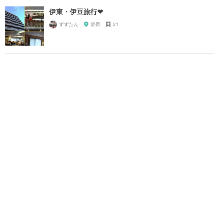
伊東・伊豆旅行❤︎
ずずたん
静岡
21