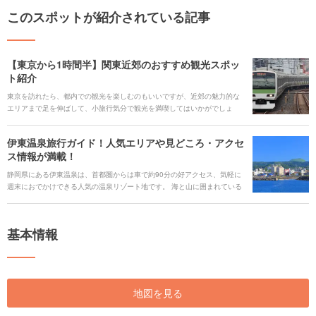
このスポットが紹介されている記事
【東京から1時間半】関東近郊のおすすめ観光スポッ
ト紹介
東京を訪れたら、都内での観光を楽しむのもいいですが、近郊の魅力的な
エリアまで足を伸ばして、小旅行気分で観光を満喫してはいかがでしょ
う。今回は、大人気の千葉・浦安の東京ディズニーランドから、横浜、鎌
倉に箱根湯本、そして長野・軽井沢まで、山手線の駅から1時間半以内で行
伊東温泉旅行ガイド！人気エリアや見どころ・アクセ
けるエリアと、そのエリアおすすめのスポットをご紹介します。
ス情報が満載！
静岡県にある伊東温泉は、首都圏からは車で約90分の好アクセス、気軽に
週末におでかけできる人気の温泉リゾート地です。 海と山に囲まれている
ことから、恵まれた自然の造形美が魅力で、また、港から水揚げされた新
鮮な魚介も楽しめます。ご利益が期待できる七福神めぐりの後は、温泉で
ゆったりリラックス。伊東温泉のオススメスポットを紹介します！
基本情報
地図を見る