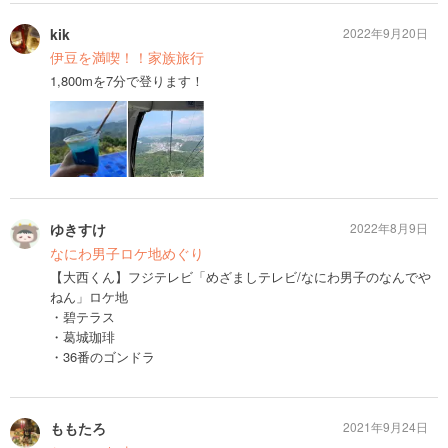
kik
2022年9月20日
伊豆を満喫！！家族旅行
1,800mを7分で登ります！
ゆきすけ
2022年8月9日
なにわ男子ロケ地めぐり
【大西くん】フジテレビ「めざましテレビ/なにわ男子のなんでや
ねん」ロケ地
・碧テラス
・葛城珈琲
・36番のゴンドラ
ももたろ
2021年9月24日