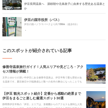
伊豆長岡温泉へ 源頼朝や北条政子に由来する歴史ある温泉と
か
伊豆の国市役所（バス）
130m
伊豆の国パノラマパークより約
（徒歩3分）
・
このスポットが紹介されている記事
修善寺温泉旅行ガイド！人気エリアや見どころ・アク
セス情報が満載！
文学とゆかりの深い中伊豆にある修善寺温泉は、伊豆半島で最も歴史があ
る温泉です。夏目漱石や川端康成など数々の名作の舞台になったことでも
知られています。 春と秋に見頃を楽しめる「もみじ林」や「梅林」をはじ
めとし、今も自然が多く残り、温泉街にはレトロな建物が並び情緒が漂い
【伊豆 観光スポット紹介】定番から感動の絶景まで
ます。こじんまりとした中にも、「恋の橋めぐり」やミシュラン2つ星スポ
伊豆をまるごと楽しむ厳選スポット30選
ットが点在する魅力ある修善寺温泉をご紹介します。
静岡県伊豆半島の「伊豆」エリアは、首都圏からのアクセスも便利な人気