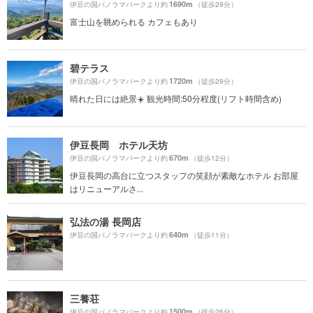
1690m
伊豆の国パノラマパークより約
（徒歩29分）
富士山を眺められる カフェもあり
碧テラス
1720m
伊豆の国パノラマパークより約
（徒歩29分）
晴れた日には絶景☀️ 観光時間:50分程度(リフト時間含め)
伊豆長岡 ホテル天坊
670m
伊豆の国パノラマパークより約
（徒歩12分）
伊豆長岡の高台に立つスタッフの笑顔が素敵なホテル お部屋
はリニューアルさ...
弘法の湯 長岡店
640m
伊豆の国パノラマパークより約
（徒歩11分）
三養荘
1500m
伊豆の国パノラマパークより約
（徒歩26分）