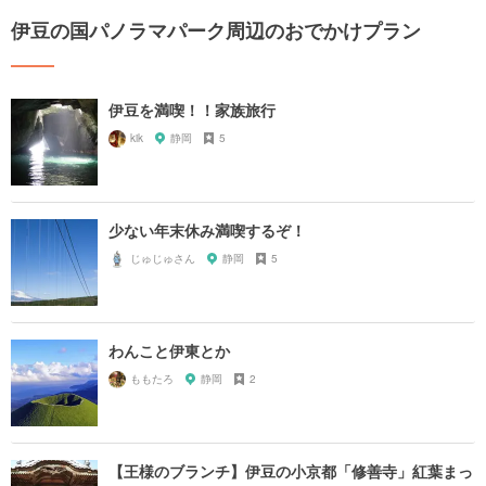
伊豆の国パノラマパーク周辺のおでかけプラン
伊豆を満喫！！家族旅行
kik
静岡
5
少ない年末休み満喫するぞ！
じゅじゅさん
静岡
5
わんこと伊東とか
ももたろ
静岡
2
【王様のブランチ】伊豆の小京都「修善寺」紅葉まっ