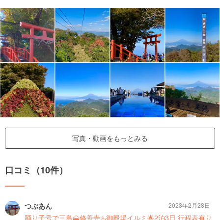
写真・動画をもっとみる
口コミ（10件）
つぶあん
2023年2月28日
踊り子号で三島🗻修善寺♨️御殿場イルミ🌟2泊3日 行程表有り