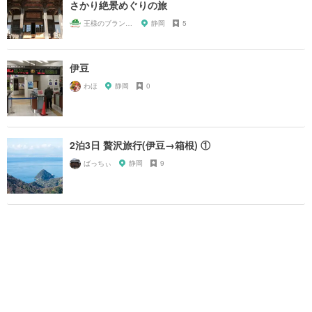
さかり絶景めぐりの旅
王様のブランチファン
静岡
5
伊豆
わほ
静岡
0
2泊3日 贅沢旅行(伊豆→箱根) ①
ばっちぃ
静岡
9