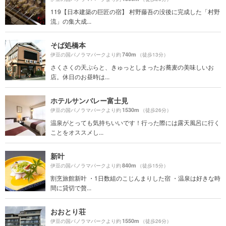
119【日本建築の巨匠の宿】 村野藤吾の没後に完成した「村野
流」の集大成...
そば処橋本
740m
伊豆の国パノラマパークより約
（徒歩13分）
さくさくの天ぷらと、きゅっとしまったお蕎麦の美味しいお
店。休日のお昼時は...
ホテルサンバレー富士見
1530m
伊豆の国パノラマパークより約
（徒歩26分）
温泉がとっても気持ちいいです！行った際には露天風呂に行く
ことをオススメし...
新叶
840m
伊豆の国パノラマパークより約
（徒歩15分）
割烹旅館新叶 ・1日数組のこじんまりした宿 ・温泉は好きな時
間に貸切で贅...
おおとり荘
1550m
伊豆の国パノラマパークより約
（徒歩26分）