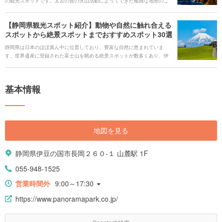
の観光スポットです。太古の昔の火山活動によってできた複雑な地形のこ
のエリアには、大自然を身近に感じられる絶景スポットや大地の恵みとも
いえる温泉がたくさんあります。思わず写真を撮りたくなる美しい風景
【静岡県観光スポット紹介】動物や自然に触れ合える
や、自然を活かしたバラエティーに富んだレジャースポットも数多く点在
スポットから絶景スポットまでおすすめスポット30選
していて、何度訪れても楽しめます。 日帰り旅行、ドライブはもちろん宿
泊してゆったり過ごしたり、家族で、カップルで、友人と一緒に、いろい
静岡県は日本のほぼ真ん中に位置しており、豊富な自然に恵まれていま
ろな楽しみ方ができる伊豆のおすすめスポットをご紹介します。
す。世界遺産に登録された富士山を眺める絶景スポットが数多くあり、伊
豆や熱海などの温泉地も人気のスポットです。ここでは富士サファリパー
クなど定番スポットからパワースポットまで家族旅行やデートにぴったり
の30選をご紹介します。
基本情報
地図を見る
静岡県伊豆の国市長岡２６０-１ 山麓駅 1F
055-948-1525
営業時間外
9:00～17:30
https://www.panoramapark.co.jp/