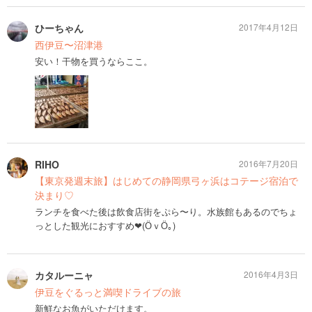
ひーちゃん
2017年4月12日
西伊豆〜沼津港
安い！干物を買うならここ。
RIHO
2016年7月20日
【東京発週末旅】はじめての静岡県弓ヶ浜はコテージ宿泊で
決まり♡
ランチを食べた後は飲食店街をぷら〜り。水族館もあるのでちょ
っとした観光におすすめ❤(ӦｖӦ｡)
カタルーニャ
2016年4月3日
伊豆をぐるっと満喫ドライブの旅
新鮮なお魚がいただけます。