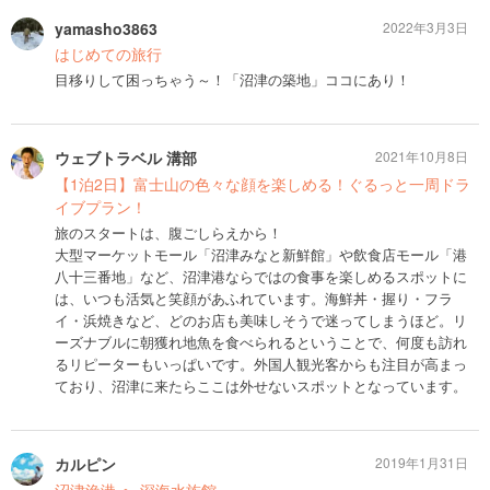
yamasho3863
2022年3月3日
はじめての旅行
目移りして困っちゃう～！「沼津の築地」ココにあり！
ウェブトラベル 溝部
2021年10月8日
【1泊2日】富士山の色々な顔を楽しめる！ぐるっと一周ドラ
イブプラン！
旅のスタートは、腹ごしらえから！
大型マーケットモール「沼津みなと新鮮館」や飲食店モール「港
八十三番地」など、沼津港ならではの食事を楽しめるスポットに
は、いつも活気と笑顔があふれています。海鮮丼・握り・フラ
イ・浜焼きなど、どのお店も美味しそうで迷ってしまうほど。リ
ーズナブルに朝獲れ地魚を食べられるということで、何度も訪れ
るリピーターもいっぱいです。外国人観光客からも注目が高まっ
ており、沼津に来たらここは外せないスポットとなっています。
カルピン
2019年1月31日
沼津漁港 へ 深海水族館