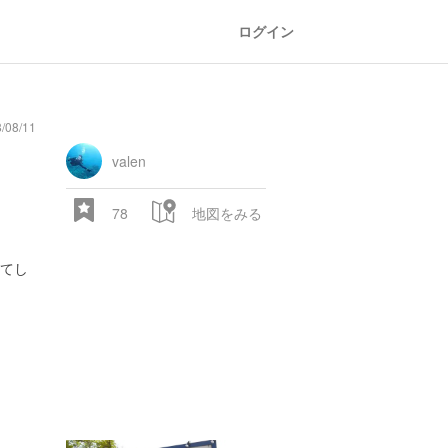
ログイン
08/11
oad
train
comic
mountain
sports
fishing
bbq
fashion
tradition
music
baby
camera
amusement
aquarium
sea
ball
baer
bell
flo
park
valen
78
地図をみる
てし
28.522 px