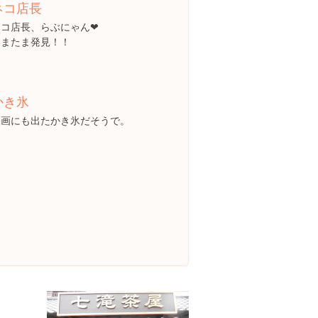
ネコ店長
ネコ店長、らぶにゃん❤
たまたま発見！！
かき氷
映画にも出たかき氷だそうで。