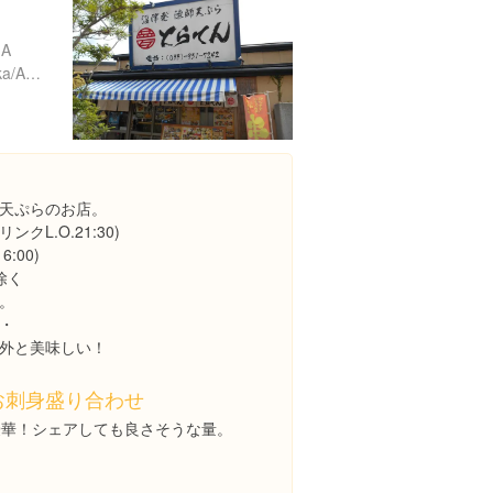
A
https://tabelog.com/shizuoka/A2205/A220501/22021597/
天ぷらのお店。
ドリンクL.O.21:30)
6:00)
除く
。
・
外と美味しい！
お刺身盛り合わせ
豪華！シェアしても良さそうな量。