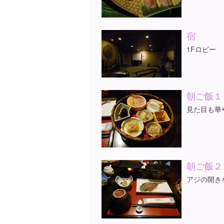
宿
1Fロビー
朝ご飯１
見た目も華
朝ご飯２
アジの開き