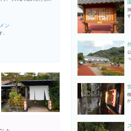
メン
..
でした。