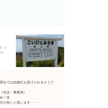
５-７
om/
望台では結婚式も挙げられるそうで
00（売店・事務局）
め！笑
方が良いと思います・・・