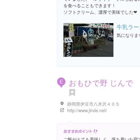
を食べることもできます！
ソフトクリーム、濃厚で美味でした❤
牛乳ラー
気になります
おもひで野 じんで
E
静岡県伊豆市八木沢４０５
http://www.jinde.net/
ご飯がとても美味しく、落ち着いた宿