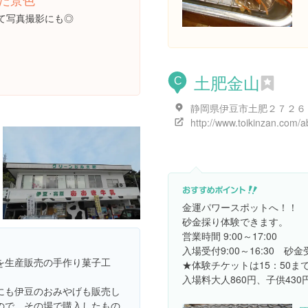
て写真撮影にも◎
土肥金山
C
静岡県伊豆市土肥２７２６
http://www.toikinzan.com/a
金運パワースポットへ！！
砂金採り体験できます。
営業時間 9:00～17:00
入場受付9:00～16:30 砂金受
を生産販売の手作り菓子工
★体験チケットは15：50ま
入場料大人860円、子供430
にも伊豆のおみやげも販売し
ので、その場で購入したもの