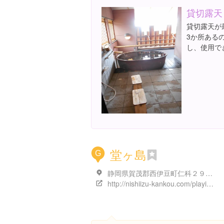
貸切露天
貸切露天が
3か所ある
し、使用で
堂ヶ島
G
静岡県賀茂郡西伊豆町仁科２９１０-２
http://nishiizu-kankou.com/playing/2006/03/post_15.php