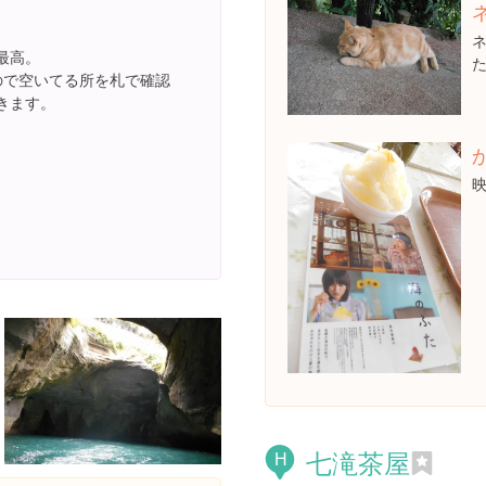
最高。
ので空いてる所を札で確認
きます。
七滝茶屋
H