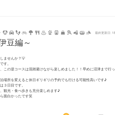
hot
type
star
camera
home
settings
profile
print
rank
mail
lock
calendar
access
最終更新日: 18/
e
walking
cycling
nature
stroll
art
camp
history
castle
temple
cafe
gourmet
onsen
outdoor
world
public bath
shopping
general
railr
・伊豆編～
heritage
store
go
しませんか？💡
です。
、この逆コースは混雑避けながら楽しめました！！早めに沼津まで行っ
泊場所を変えると休日ギリギリの予約でも行ける可能性高いです♪
は３日目です。
、観光・食べ歩きも充分楽しめます♪
ら面白かったです笑