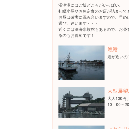
沼津港にはご飯どころがいっぱい。
牡蠣小屋やお魚定食のお店が詰まって
お昼は確実に混み合いますので、早め
選び、迷います・・・
近くには深海水族館もあるので、お昼
るのもお薦めです！
漁港
港が近いの
大型展望
大人100円
10：00～2
上から見