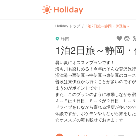
user
pin
tel
time
url
guide
Holiday トップ
1泊2日旅～静岡・伊豆編～
静岡
date
child
solitary
pet
driv
1泊2日旅～静岡
tokyo
kanagawa
osaka
kyoto
hyo
暑い夏にオススメプランです！
海も川も楽しめる！今年はそんな贅沢旅行
沼津港→西伊豆→中伊豆→東伊豆のコース
普段は東伊豆から行くことが多いのですが
まうのがポイントです！
また、このプランのように移動しながら宿
Ａ～Ｅは１日目、Ｆ～Ｋが２日目、Ｌ～Ｎ
ドライブをしながら寄れる場所が多いので
余談ですが、ポケモンやりながら旅をした
☆オススメの海も載せておきます☆