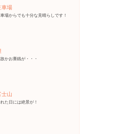
駐車場
駐車場からでも十分な見晴らしです！
鐘
何故かお賽銭が・・・
富士山
晴れた日には絶景が！