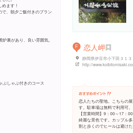
しめます！
ので、朝夕ご飯付きのプラン
囲炉裏があり、良い雰囲気。
恋人岬
F
静岡県伊豆市小下田３１３
http://www.koibitomisaki.c
ゃぶしゃぶ付きのコース
恋人たちの聖地。こちらの展
す。駐車場は無料で利用可。
【営業時間】9：00～17：
綺麗な景色です。カップル多
割と歩くのでヒールは避けた