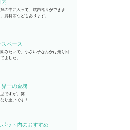
園内
洞窟の中に入って、坑内巡りができま
す。資料館などもあります。
外スペース
公園みたいで、小さい子なんかは走り回
ってました。
世界一の金塊
模型ですが。笑
かなり重いです！
スポット内のおすすめ