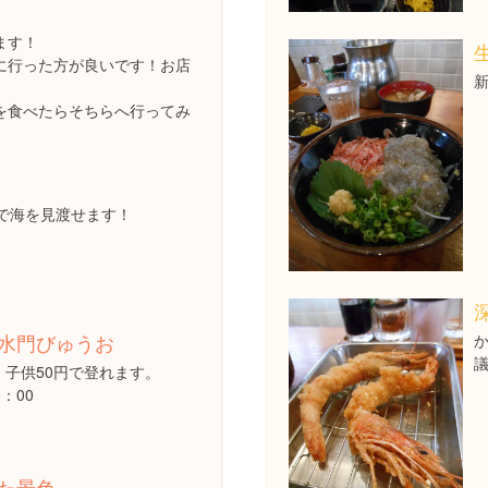
ます！
に行った方が良いです！お店
を食べたらそちらへ行ってみ
で海を見渡せます！
水門びゅうお
、子供50円で登れます。
0：00
た景色