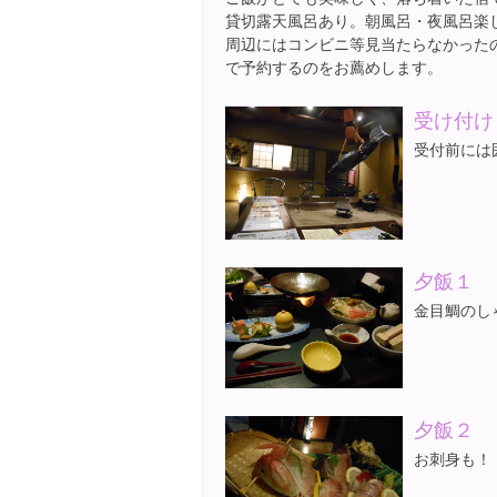
貸切露天風呂あり。朝風呂・夜風呂楽
周辺にはコンビニ等見当たらなかった
で予約するのをお薦めします。
受け付け
受付前には
夕飯１
金目鯛のし
夕飯２
お刺身も！