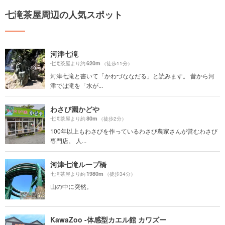
七滝茶屋周辺の人気スポット
河津七滝
620m
七滝茶屋より約
（徒歩11分）
河津七滝と書いて「かわづななだる」と読みます。 昔から河
津では滝を「水が...
わさび園かどや
80m
七滝茶屋より約
（徒歩2分）
100年以上もわさびを作っているわさび農家さんが営むわさび
専門店。 人...
河津七滝ループ橋
1980m
七滝茶屋より約
（徒歩34分）
山の中に突然。
KawaZoo -体感型カエル館 カワズー