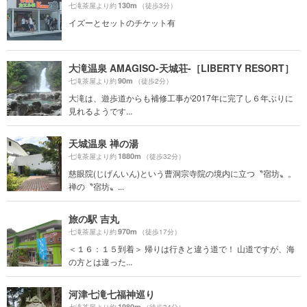
130m
七滝茶屋より約
（徒歩3分）
イズーとセットのチケット有
大滝温泉 AMAGISO-天城荘-［LIBERTY RESORT］
90m
七滝茶屋より約
（徒歩2分）
大滝は、遊歩道からも補修工事が2017年に完了し６年ぶりに
見れるようです...
天城温泉 禅の湯
1880m
七滝茶屋より約
（徒歩32分）
慈眼院(じげんいん)という曹洞宗寺院の境内に立つ〝宿坊〟。
禅の〝宿坊〟...
旅の駅 吉丸
970m
七滝茶屋より約
（徒歩17分）
＜１６：１５到着＞ 帰りは行きと違う道で！ 山道ですが、海
の方とは違った...
河津七滝七福神巡り
1980m