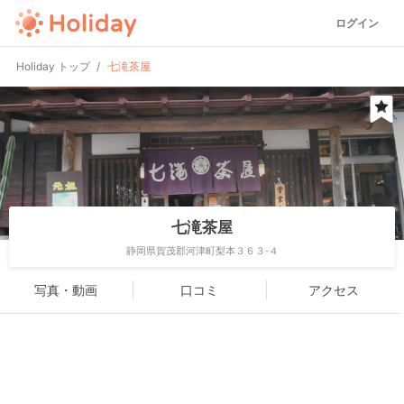
ログイン
Holiday トップ
七滝茶屋
七滝茶屋
静岡県賀茂郡河津町梨本３６３-４
写真・動画
口コミ
アクセス