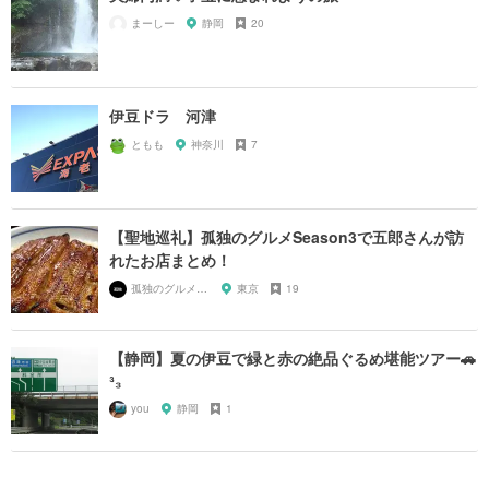
まーしー
静岡
20
伊豆ドラ 河津
ともも
神奈川
7
【聖地巡礼】孤独のグルメSeason3で五郎さんが訪
れたお店まとめ！
孤独のグルメ大好き芸人
東京
19
【静岡】夏の伊豆で緑と赤の絶品ぐるめ堪能ツアー🚗
³₃
you
静岡
1