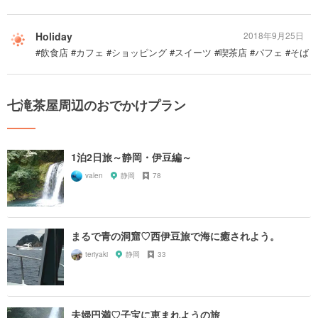
Holiday
2018年9月25日
#飲食店 #カフェ #ショッピング #スイーツ #喫茶店 #パフェ #そば
七滝茶屋周辺のおでかけプラン
1泊2日旅～静岡・伊豆編～
valen
静岡
78
まるで青の洞窟♡西伊豆旅で海に癒されよう。
teriyaki
静岡
33
夫婦円満♡子宝に恵まれようの旅