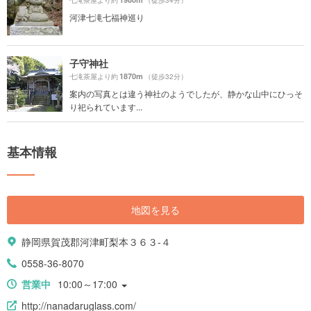
七滝茶屋より約
（徒歩34分）
河津七滝七福神巡り
子守神社
1870m
七滝茶屋より約
（徒歩32分）
案内の写真とは違う神社のようでしたが、静かな山中にひっそ
り祀られています...
基本情報
地図を見る
静岡県賀茂郡河津町梨本３６３-４
0558-36-8070
営業中
10:00～17:00
http://nanadaruglass.com/