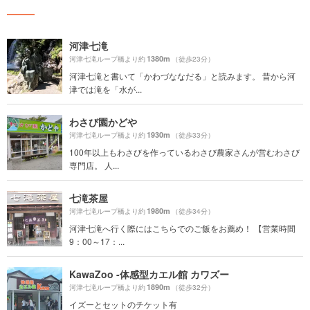
河津七滝
1380m
河津七滝ループ橋より約
（徒歩23分）
河津七滝と書いて「かわづななだる」と読みます。 昔から河
津では滝を「水が...
わさび園かどや
1930m
河津七滝ループ橋より約
（徒歩33分）
100年以上もわさびを作っているわさび農家さんが営むわさび
専門店。 人...
七滝茶屋
1980m
河津七滝ループ橋より約
（徒歩34分）
河津七滝へ行く際にはこちらでのご飯をお薦め！ 【営業時間
9：00～17：...
KawaZoo -体感型カエル館 カワズー
1890m
河津七滝ループ橋より約
（徒歩32分）
イズーとセットのチケット有