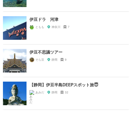
伊豆ドラ 河津
ともも
神奈川
7
伊豆不思議ツアー
そら豆
静岡
9
【静岡】伊豆半島DEEPスポット旅😇
あみだ
静岡
32