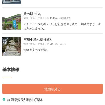
旅の駅 吉丸
1140m
河津七滝ループ橋より約
（徒歩20分）
＜１６：１５到着＞ 帰りは行きと違う道で！ 山道ですが、海
の方とは違った...
河津七滝七福神巡り
0m
河津七滝ループ橋より約
（徒歩0分）
河津七滝七福神巡り
基本情報
地図を見る
静岡県賀茂郡河津町梨本