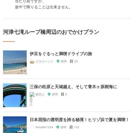
当たり前ですが、
途中で降りることは出来ません。
河津七滝ループ橋周辺のおでかけプラン
伊豆をぐるっと満喫ドライブの旅
カタルーニャ
静岡
33
三保の松原と天城越え、そして青木ヶ原樹海に
旅芸人
静岡
2
日本屈指の透明度を誇る秘境！ヒリゾ浜で夏を満喫！
konabe1234
静岡
152