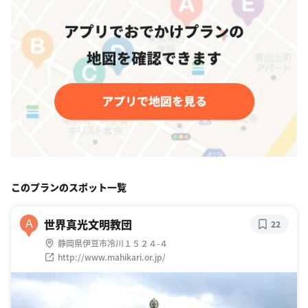
このプランのスポット一覧
世界真光文明教団
A
22
静岡県伊豆市冷川１５２４-４
http://www.mahikari.or.jp/