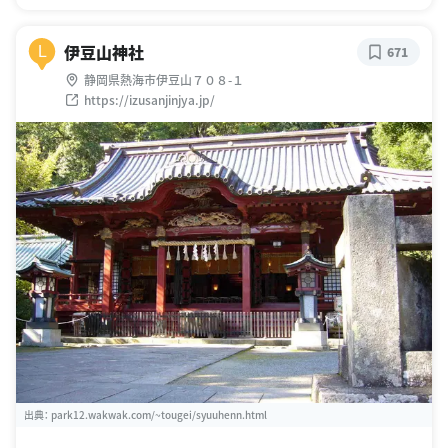
伊豆山神社
L
671
静岡県熱海市伊豆山７０８-１
https://izusanjinjya.jp/
出典：
park12.wakwak.com/~tougei/syuuhenn.html