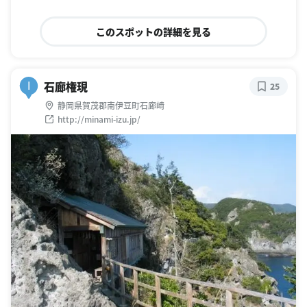
このスポットの詳細を見る
石廊権現
I
25
静岡県賀茂郡南伊豆町石廊崎
http://minami-izu.jp/