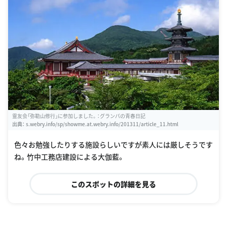
霊友会「弥勒山修行」に参加しました。：グランパの青春日記
出典：
s.webry.info/sp/showme.at.webry.info/201311/article_11.html
色々お勉強したりする施設らしいですが素人には厳しそうです
ね。竹中工務店建設による大伽藍。
このスポットの詳細を見る