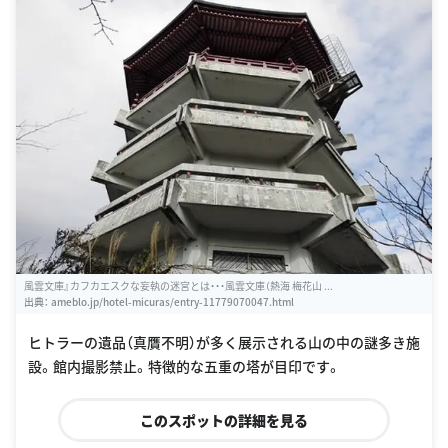
風雲文庫』カフカエスクな妄執の迷宮とは・・・風雲文庫（熱海 梅花山 ...
出典：
ameblo.jp/hotel-micuras/entry-11779070047.html
ヒトラーの遺品（真贋不明）が多く展示される山の中の謎多き施
設。館内撮影禁止。特徴的な五重の塔が目印です。
このスポットの詳細を見る