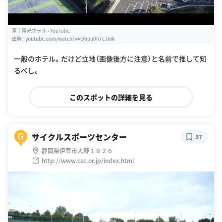
富士陽光ホテル - YouTube
出典：
youtube.com/watch?v=O6pu0h7cJmk
一般のホテル。だけど立地（画像後方に注意）と名前で推して知
るべし。
このスポットの詳細を見る
サイクルスポーツセンター
G
57
静岡県伊豆市大野１８２６
http://www.csc.or.jp/index.html