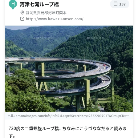
河津七滝ループ橋
H
137
静岡県賀茂郡河津町梨本
http://www.kawazu-onsen.com/
出典：
amanaimages.com/info/infoRM.aspx?SearchKey=25222007017&GroupCD=0&
no=
720度の二重螺旋ループ橋。ちなみにこうづななだると読みま
す。