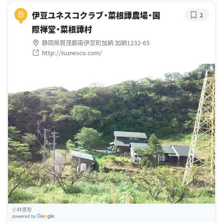
伊豆ユネスコクラブ・菜根譚農場・国
B
2
際禅堂・菜根譚村
静岡県賀茂郡南伊豆町加納 加納1232-65
http://isunesco.com/
小林惠智
G