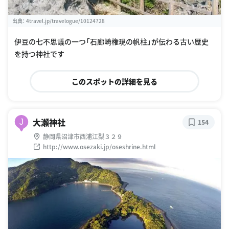
出典：
4travel.jp/travelogue/10124728
伊豆の七不思議の一つ「石廊崎権現の帆柱」が伝わる古い歴史
を持つ神社です
このスポットの詳細を見る
大瀬神社
J
154
静岡県沼津市西浦江梨３２９
http://www.osezaki.jp/oseshrine.html