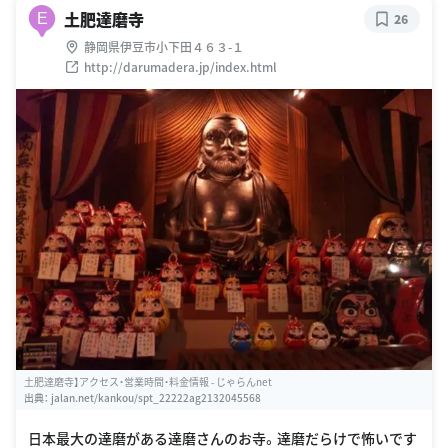
土肥達磨寺
E
26
静岡県伊豆市小下田４６３-１
http://darumadera.jp/index.html
土肥達磨寺】アクセス・営業時間・料金情報 - じゃらんnet
出典：
jalan.net/kankou/spt_22222ag2132045568
日本最大の達磨がある達磨さんのお寺。達磨だらけで怖いです