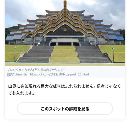
ブログくますちゃん: 割と近めのツーリング
出典：
chmastian.blogspot.com/2012/10/blog-post_20.html
山奥に突如現れる巨大な威容は忘れられません。信者じゃなく
ても入れます。
このスポットの詳細を見る