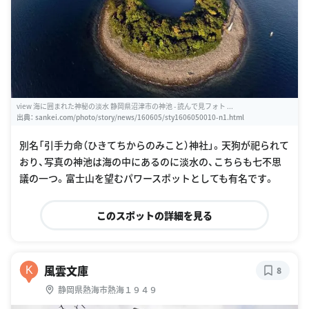
view 海に囲まれた神秘の淡水 静岡県沼津市の神池 - 読んで見フォト ...
出典：
sankei.com/photo/story/news/160605/sty1606050010-n1.html
別名「引手力命（ひきてちからのみこと）神社」。天狗が祀られて
おり、写真の神池は海の中にあるのに淡水の、こちらも七不思
議の一つ。富士山を望むパワースポットとしても有名です。
このスポットの詳細を見る
風雲文庫
K
8
静岡県熱海市熱海１９４９