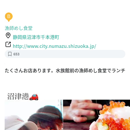
B
漁師めし食堂
静岡県沼津市千本港町
http://www.city.numazu.shizuoka.jp/
653
たくさんお店あります。 水族館前の漁師めし食堂でランチ