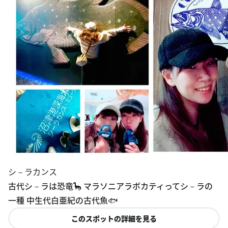
シ－ラカンス
古代シ－ラは恐竜🦕 マラソニアラボカティってシ－ラの
一種 中生代白亜紀の古代魚🐟
このスポットの詳細を見る