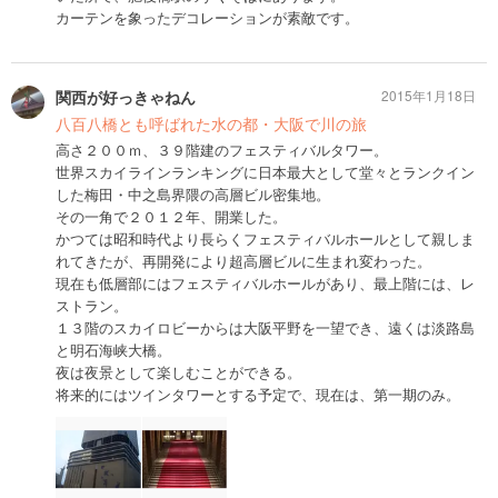
カーテンを象ったデコレーションが素敵です。
関西が好っきゃねん
2015年1月18日
八百八橋とも呼ばれた水の都・大阪で川の旅
高さ２００ｍ、３９階建のフェスティバルタワー。
世界スカイラインランキングに日本最大として堂々とランクイン
した梅田・中之島界隈の高層ビル密集地。
その一角で２０１２年、開業した。
かつては昭和時代より長らくフェスティバルホールとして親しま
れてきたが、再開発により超高層ビルに生まれ変わった。
現在も低層部にはフェスティバルホールがあり、最上階には、レ
ストラン。
１３階のスカイロビーからは大阪平野を一望でき、遠くは淡路島
と明石海峡大橋。
夜は夜景として楽しむことができる。
将来的にはツインタワーとする予定で、現在は、第一期のみ。