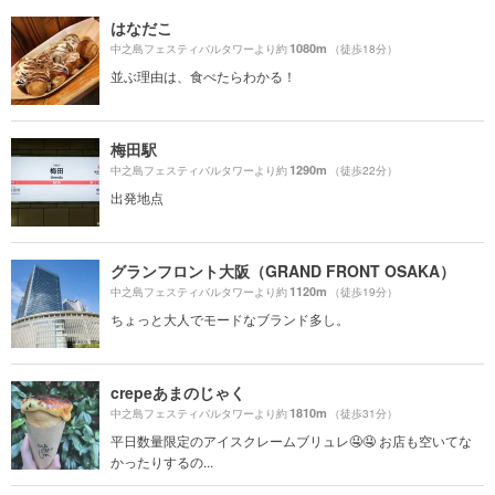
はなだこ
1080m
中之島フェスティバルタワーより約
（徒歩18分）
並ぶ理由は、食べたらわかる！
梅田駅
1290m
中之島フェスティバルタワーより約
（徒歩22分）
出発地点
グランフロント大阪（GRAND FRONT OSAKA）
1120m
中之島フェスティバルタワーより約
（徒歩19分）
ちょっと大人でモードなブランド多し。
crepeあまのじゃく
1810m
中之島フェスティバルタワーより約
（徒歩31分）
平日数量限定のアイスクレームブリュレ🤤🤤 お店も空いてな
かったりするの...