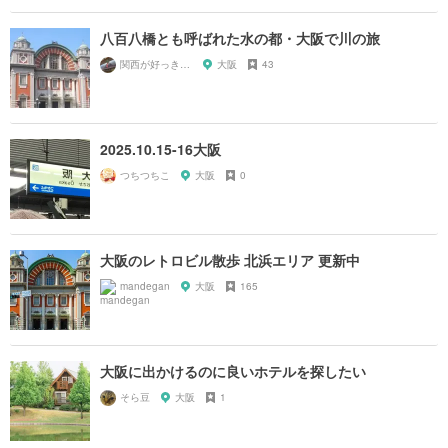
八百八橋とも呼ばれた水の都・大阪で川の旅
関西が好っきゃねん
大阪
43
2025.10.15-16大阪
つちつちこ
大阪
0
大阪のレトロビル散歩 北浜エリア 更新中
mandegan
大阪
165
大阪に出かけるのに良いホテルを探したい
そら豆
大阪
1