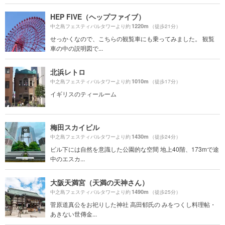
HEP FIVE（ヘップファイブ）
1220m
中之島フェスティバルタワーより約
（徒歩21分）
せっかくなので、こちらの観覧車にも乗ってみました。 観覧
車の中の説明図で...
北浜レトロ
1010m
中之島フェスティバルタワーより約
（徒歩17分）
イギリスのティールーム
梅田スカイビル
1430m
中之島フェスティバルタワーより約
（徒歩24分）
ビル下には自然を意識した公園的な空間 地上40階、173mで途
中のエスカ...
大阪天満宮（天満の天神さん）
1490m
中之島フェスティバルタワーより約
（徒歩25分）
菅原道真公をお祀りした神社 高田郁氏の みをつくし料理帖・
あきない世傳金...